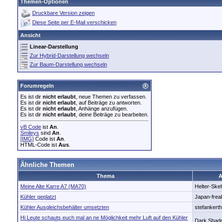
Themen-Optionen
Druckbare Version zeigen
Diese Seite per E-Mail verschicken
Ansicht
Linear-Darstellung
Zur Hybrid-Darstellung wechseln
Zur Baum-Darstellung wechseln
Forumregeln
Es ist dir
nicht erlaubt
, neue Themen zu verfassen.
Es ist dir
nicht erlaubt
, auf Beiträge zu antworten.
Es ist dir
nicht erlaubt
, Anhänge anzufügen.
Es ist dir
nicht erlaubt
, deine Beiträge zu bearbeiten.
vB Code
ist
An
.
Smileys
sind
An
.
[IMG]
Code ist
An
.
HTML-Code ist
Aus
.
Ähnliche Themen
Thema
A
Meine Alte Karre A7 (MA70)
Helter-Skel
Kühler geplatzt
Japan-frea
Kühler Ausgleichsbehälter umsetzten
stefankerth
Hi Leute schauts euch mal an ne Möglichkeit mehr Luft auf den Kühler
Dark Shad