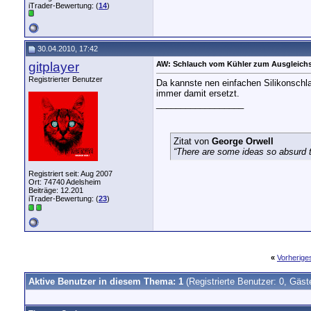
iTrader-Bewertung: (
14
)
30.04.2010, 17:42
gitplayer
AW: Schlauch vom Kühler zum Ausgleichs
Registrierter Benutzer
Da kannste nen einfachen Silikonschl
immer damit ersetzt.
__________________
Zitat von
George Orwell
“There are some ideas so absurd th
Registriert seit: Aug 2007
Ort: 74740 Adelsheim
Beiträge: 12.201
iTrader-Bewertung: (
23
)
«
Vorherig
Aktive Benutzer in diesem Thema: 1
(Registrierte Benutzer: 0, Gäst