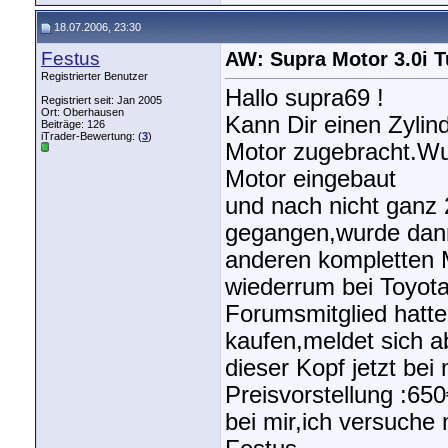
18.07.2006, 23:30
Festus
AW: Supra Motor 3.0i 
Registrierter Benutzer
Hallo supra69 !
Registriert seit: Jan 2005
Ort: Oberhausen
Kann Dir einen Zyli
Beiträge: 126
iTrader-Bewertung: (
3
)
Motor zugebracht.Wu
Motor eingebaut
und nach nicht ganz 
gegangen,wurde dann 
anderen kompletten 
wiederrum bei Toyota
Forumsmitglied hatte
kaufen,meldet sich ab
dieser Kopf jetzt bei 
Preisvorstellung :65
bei mir,ich versuche 