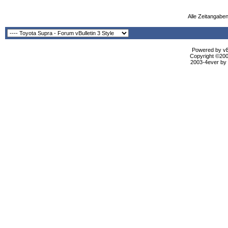
Alle Zeitangaben
Powered by vBu
Copyright ©2000
2003-4ever by B