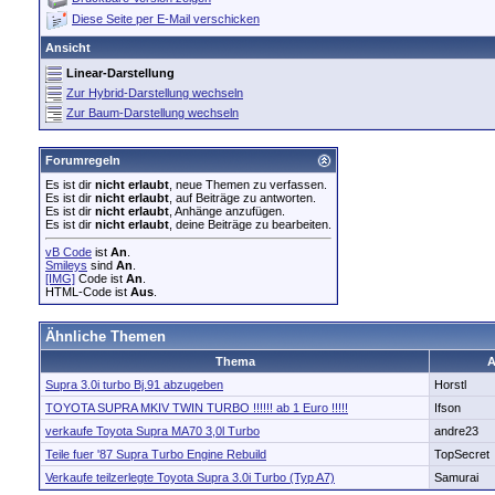
Diese Seite per E-Mail verschicken
Ansicht
Linear-Darstellung
Zur Hybrid-Darstellung wechseln
Zur Baum-Darstellung wechseln
Forumregeln
Es ist dir
nicht erlaubt
, neue Themen zu verfassen.
Es ist dir
nicht erlaubt
, auf Beiträge zu antworten.
Es ist dir
nicht erlaubt
, Anhänge anzufügen.
Es ist dir
nicht erlaubt
, deine Beiträge zu bearbeiten.
vB Code
ist
An
.
Smileys
sind
An
.
[IMG]
Code ist
An
.
HTML-Code ist
Aus
.
Ähnliche Themen
Thema
A
Supra 3.0i turbo Bj.91 abzugeben
Horstl
TOYOTA SUPRA MKIV TWIN TURBO !!!!!! ab 1 Euro !!!!!
Ifson
verkaufe Toyota Supra MA70 3,0l Turbo
andre23
Teile fuer '87 Supra Turbo Engine Rebuild
TopSecret
Verkaufe teilzerlegte Toyota Supra 3.0i Turbo (Typ A7)
Samurai