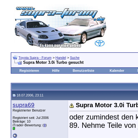
Toyota Supra - Forum
>
Handel
>
Suche
Supra Motor 3.0i Turbo gesucht
Registrieren
Hilfe
Benutzerliste
Kalender
18.07.2006, 23:11
supra69
Supra Motor 3.0i Tur
Registrierter Benutzer
oder zumindest den k
Registriert seit: Jul 2006
Beiträge: 10
89. Nehme Teile von
iTrader-Bewertung: (
0
)