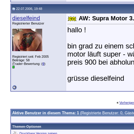
22.07.2006, 19:48
dieselfeind
AW: Supra Motor 3.
Registrierter Benutzer
hallo !
bin grad zu einem sc
motor läuft super - 
Registriert seit: Feb 2005
Beiträge: 58
preis 900 bei abhol
iTrader-Bewertung: (
0
)
grüsse dieselfeind
«
Vorherig
Aktive Benutzer in diesem Thema: 1
(Registrierte Benutzer: 0, Gäst
Themen-Optionen
Druckbare Version zeigen