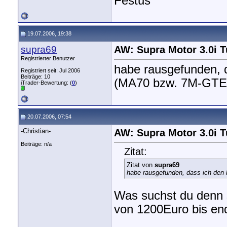
Festus
19.07.2006, 19:38
supra69
AW: Supra Motor 3.0i 
Registrierter Benutzer
habe rausgefunden, 
Registriert seit: Jul 2006
Beiträge: 10
(MA70 bzw. 7M-GTE
iTrader-Bewertung: (
0
)
20.07.2006, 07:54
-Christian-
AW: Supra Motor 3.0i 
Beiträge: n/a
Zitat:
Zitat von
supra69
habe rausgefunden, dass ich den
Was suchst du denn so
von 1200Euro bis end