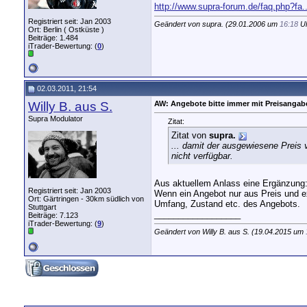
http://www.supra-forum.de/faq.php?fa.
Registriert seit: Jan 2003
Geändert von supra. (29.01.2006 um
16:18
Uh
Ort: Berlin ( Ostküste )
Beiträge: 1.484
iTrader-Bewertung: (
0
)
02.03.2011, 21:54
Willy B. aus S.
AW: Angebote bitte immer mit Preisangab
Supra Modulator
Zitat:
Zitat von
supra.
... damit der ausgewiesene Preis 
nicht verfügbar.
Aus aktuellem Anlass eine Ergänzung
Registriert seit: Jan 2003
Wenn ein Angebot nur aus Preis und e
Ort: Gärtringen - 30km südlich von
Umfang, Zustand etc. des Angebots.
Stuttgart
__________________
Beiträge: 7.123
iTrader-Bewertung: (
9
)
Geändert von Willy B. aus S. (19.04.2015 um