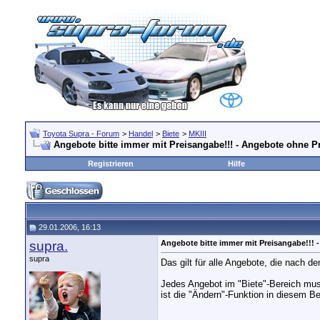
Toyota Supra - Forum
>
Handel
>
Biete
>
MKIII
Angebote bitte immer mit Preisangabe!!! - Angebote ohne P
Registrieren
Hilfe
29.01.2006, 16:13
supra.
Angebote bitte immer mit Preisangabe!!!
supra
Das gilt für alle Angebote, die nach d
Jedes Angebot im "Biete"-Bereich mus
ist die "Ändern"-Funktion in diesem B