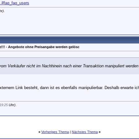
..#faq_faq_users
r).
e!!! - Angebote ohne Preisangabe werden gelösc
vom Verkäufer nicht im Nachhinein nach einer Transaktion manipuliert werden
:
xternem Link besteht, dann ist es ebenfalls manipulierbar. Deshalb erwarte
19:25
Uhr).
«
Vorheriges Thema
|
Nächstes Thema
»