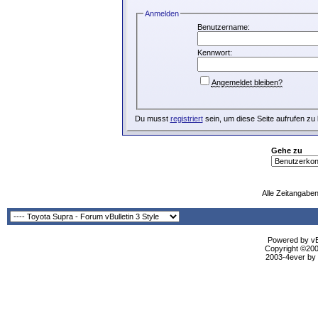
Anmelden
Benutzername:
Kennwort:
Angemeldet bleiben?
Du musst
registriert
sein, um diese Seite aufrufen zu
Gehe zu
Alle Zeitangaben
Powered by vBu
Copyright ©2000
2003-4ever by B