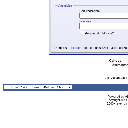
Anmelden
Benutzername:
Kennwort:
Angemeldet bleiben?
Du musst
registriert
sein, um diese Seite aufrufen zu
Gehe zu
Alle Zeitangaben
Powered by vBu
Copyright ©2000
2003-4ever by B