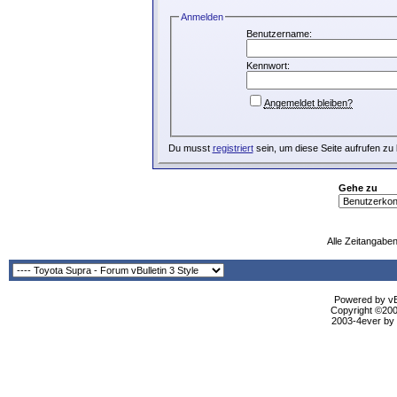
Anmelden
Benutzername:
Kennwort:
Angemeldet bleiben?
Du musst
registriert
sein, um diese Seite aufrufen zu
Gehe zu
Alle Zeitangaben
Powered by vBu
Copyright ©2000
2003-4ever by B