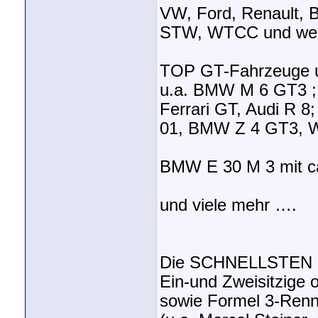
VW, Ford, Renault, 
STW, WTCC und weit
TOP GT-Fahrzeuge u
u.a. BMW M 6 GT3 ; 
Ferrari GT, Audi R 8;
01, BMW Z 4 GT3, 
BMW E 30 M 3 mit c
und viele mehr ….
Die SCHNELLSTEN R
Ein-und Zweisitzige
sowie Formel 3-Ren