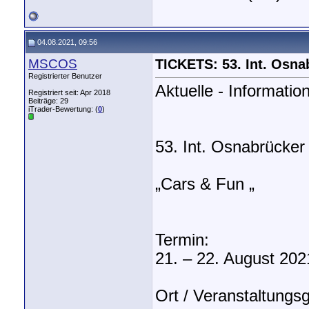
04.08.2021, 09:56
MSCOS
TICKETS: 53. Int. Osn
Registrierter Benutzer
Aktuelle - Informat
Registriert seit: Apr 2018
Beiträge: 29
iTrader-Bewertung: (
0
)
53. Int. Osnabrücke
„Cars & Fun „
Termin:
21. – 22. August 202
Ort / Veranstaltungs