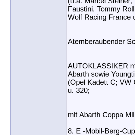
(u.a. Marcel Steiner,
Faustini, Tommy Roll
Wolf Racing France u
Atemberaubender So
AUTOKLASSIKER mit K
Abarth sowie Youngt
(Opel Kadett C; VW 
u. 320;
mit Abarth Coppa Mill
8. E -Mobil-Berg-Cu