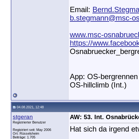
Email:
Bernd.Stegm
b.stegmann@msc-os
www.msc-osnabruec
https://www.facebo
Osnabruecker_bergr
App: OS-bergrennen
OS-hillclimb (Int.)
04.08.2021, 12:48
stgeran
AW: 53. Int. Osnabrüc
Registrierter Benutzer
Hat sich da irgend e
Registriert seit: May 2006
Ort: Rüsselsheim
Beiträge: 1.705