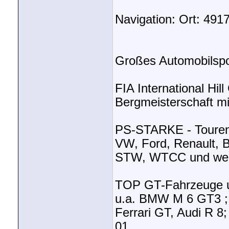
Navigation: Ort: 4917
Großes Automobilspo
FIA International Hil
Bergmeisterschaft mi
PS-STARKE - Tourenw
VW, Ford, Renault, 
STW, WTCC und weit
TOP GT-Fahrzeuge u
u.a. BMW M 6 GT3 ; 
Ferrari GT, Audi R 8;
01