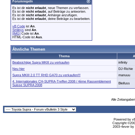
Forumregeln
Es ist dir
nicht erlaubt
, neue Themen zu verfassen.
Es ist dir
nicht erlaubt
, auf Beiträge zu antworten.
Es ist dir
nicht erlaubt
, Anhänge anzufügen.
Es ist dir
nicht erlaubt
, deine Beiträge zu bearbeiten.
vB Code
ist
An
.
Smileys
sind
An
.
[IMG]
Code ist
An
.
HTML-Code ist
Aus
.
Ähnliche Themen
Thema
A
Beabsichtige Supra MKIII zu verkaufen
infinity
Neu hier
DJ-Richie
Supra MKIII 2.0 TT RHD GA70 zu verkaufen!!!
manuuu
4. Internationales CH-SUPRA-Treffen 2008 / 4ème Rassemblement
Bleifuss
Suisse SUPRA 2008
Alle Zeitangaben
Powered by vBu
Copyright ©2000
2003-4ever by B