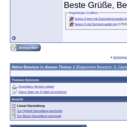
Beste Grüße, Be
Angehängte Grafiken
Supra-3-jetzt-mit-Ganzjahresraeder.j
Supra-3-mit-Sommerraeder.jpg
(179,5
«
Vorherig
Aktive Benutzer in diesem Thema: 1
(Registrierte Benutzer: 0, Gäst
Themen-Optionen
Druckbare Version zeigen
Diese Seite per E-Mail verschicken
Ansicht
Linear-Darstellung
Zur Hybrid-Darstellung wechseln
Zur Baum-Darstellung wechseln