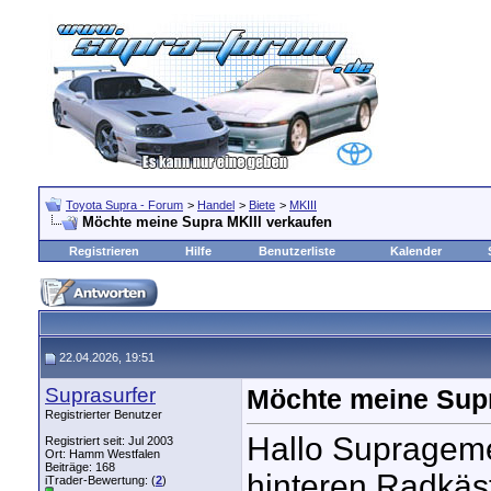
Toyota Supra - Forum
>
Handel
>
Biete
>
MKIII
Möchte meine Supra MKIII verkaufen
Registrieren
Hilfe
Benutzerliste
Kalender
22.04.2026, 19:51
Suprasurfer
Möchte meine Supr
Registrierter Benutzer
Hallo Suprageme
Registriert seit: Jul 2003
Ort: Hamm Westfalen
Beiträge: 168
hinteren Radkäs
iTrader-Bewertung: (
2
)