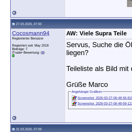
27.03.2026, 07:00
Cocosmann94
AW: Viele Supra Teile
Registrierter Benutzer
Servus, Suche die Öl
Registriert seit: May 2018
Beiträge: 7
liegen?
iTrader-Bewertung: (
0
)
Teileliste als Bild mit
Grüße Marco
Angehängte Grafiken
Screenshot_2026-03-27-06-48-56-81
Screenshot_2026-03-27-06-48-59-12
31.03.2026, 07:09