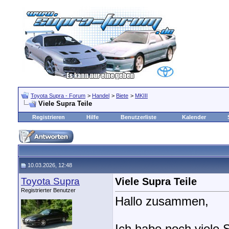
Toyota Supra - Forum
>
Handel
>
Biete
>
MKIII
Viele Supra Teile
Registrieren
Hilfe
Benutzerliste
Kalender
10.03.2026, 12:48
Toyota Supra
Viele Supra Teile
Registrierter Benutzer
Hallo zusammen,