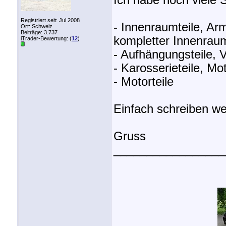
Ich habe noch viele 
Registriert seit: Jul 2008
- Innenraumteile, Arm
Ort: Schweiz
Beiträge: 3.737
kompletter Innenrau
iTrader-Bewertung: (
12
)
- Aufhängungsteile, 
- Karosserieteile, Mo
- Motorteile
Einfach schreiben we
Gruss
_________________