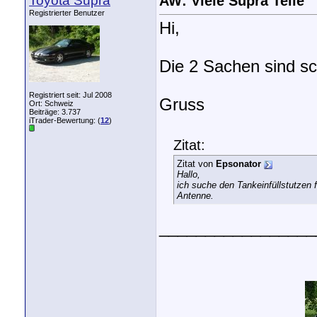
Toyota Supra
AW: Viele Supra Teile
Registrierter Benutzer
Hi,
Die 2 Sachen sind s
Registriert seit: Jul 2008
Gruss
Ort: Schweiz
Beiträge: 3.737
iTrader-Bewertung: (
12
)
Zitat:
Zitat von
Epsonator
Hallo,
ich suche den Tankeinfüllstutzen f
Antenne.
_________________