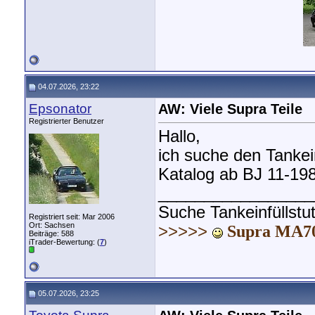
04.07.2026, 23:22
Epsonator
AW: Viele Supra Teile
Registrierter Benutzer
Hallo,
ich suche den Tankein
Katalog ab BJ 11-198
_________________
Suche Tankeinfüllstu
Registriert seit: Mar 2006
Ort: Sachsen
>>>>>
Supra MA70
Beiträge: 588
iTrader-Bewertung: (
7
)
05.07.2026, 23:25