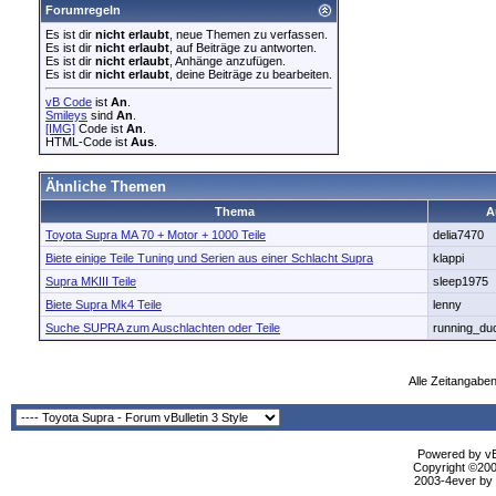
Forumregeln
Es ist dir
nicht erlaubt
, neue Themen zu verfassen.
Es ist dir
nicht erlaubt
, auf Beiträge zu antworten.
Es ist dir
nicht erlaubt
, Anhänge anzufügen.
Es ist dir
nicht erlaubt
, deine Beiträge zu bearbeiten.
vB Code
ist
An
.
Smileys
sind
An
.
[IMG]
Code ist
An
.
HTML-Code ist
Aus
.
Ähnliche Themen
Thema
A
Toyota Supra MA 70 + Motor + 1000 Teile
delia7470
Biete einige Teile Tuning und Serien aus einer Schlacht Supra
klappi
Supra MKIII Teile
sleep1975
Biete Supra Mk4 Teile
lenny
Suche SUPRA zum Auschlachten oder Teile
running_du
Alle Zeitangaben
Powered by vBu
Copyright ©2000
2003-4ever by B