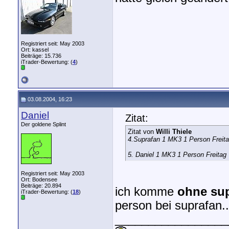
Registriert seit: May 2003
Ort: kassel
Beiträge: 15.736
iTrader-Bewertung: (
4
)
03.08.2004, 16:23
Daniel
Zitat:
Der goldene Splint
Zitat von
Willi Thiele
4.Suprafan 1 MK3 1 Person Freit
5. Daniel 1 MK3 1 Person Freitag
Registriert seit: May 2003
Ort: Bodensee
Beiträge: 20.894
ich komme
ohne sup
iTrader-Bewertung: (
18
)
person bei suprafan...
_________________