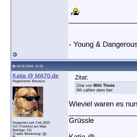
_________________
- Young & Dangerous
08.08.2004, 10:26
Katja @ MA70.de
Zitat:
Registrierter Benutzer
Zitat von
Willi Thiele
Wir zählen dann hier
Wieviel waren es nu
_________________
Grüssle
Registriert seit: Feb 2003
Ort: Frankfurt am Main
Beiträge: 211
iTrader-Bewertung: (
0
)