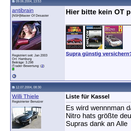
09.06.2004, 13:53
antibrain
Hier bitte kein OT p
[NSH]Master Of Desaster
_________________
Supra günstig versichern
Registriert seit: Jan 2003
Ort: Hamburg
Beiträge: 3.298
iTrader-Bewertung: (
2
)
12.07.2004, 08:30
Willi Thiele
Liste für Kassel
Registrierter Benutzer
Es wird wennnman das
Nitro hats größte deu
Supras dank an Alle