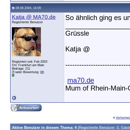
08.08.2004, 16:09
Katja @ MA70.de
So ähnlich ging es 
Registrierter Benutzer
_________________
Grüssle
Katja @
Registriert seit: Feb 2003
---------------------------
Ort: Frankfurt am Main
Beiträge: 211
iTrader-Bewertung: (
0
)
ma70.de
Mum of Rhein-Main
«
Vorherig
Aktive Benutzer in diesem Thema: 4
(Registrierte Benutzer: 0, Gäst