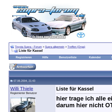
Toyota Supra - Forum
>
Supra allgemein
>
Treffen (Orga)
Liste für Kassel
Registrieren
Hilfe
Benutzerliste
Kalender
07.06.2004, 21:43
Willi Thiele
Liste für Kassel
Registrierter Benutzer
hier trage ich alle 
darum hier nicht O