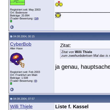
_________________
Registriert seit: May 2003
Ort: Bodensee
Beiträge: 20.894
iTrader-Bewertung: (
18
)
04.08.2004, 00:15
CyberBob
Zitat:
Alter Hase
Zitat von
Willi Thiele
zum zweihunbdertsen Mal das is 
ja genau, hauptsache 
Registriert seit: Feb 2003
Ort: Frankfurt am Main
Beiträge: 1.508
iTrader-Bewertung: (
0
)
04.08.2004, 07:57
Willi Thiele
Liste f. Kassel