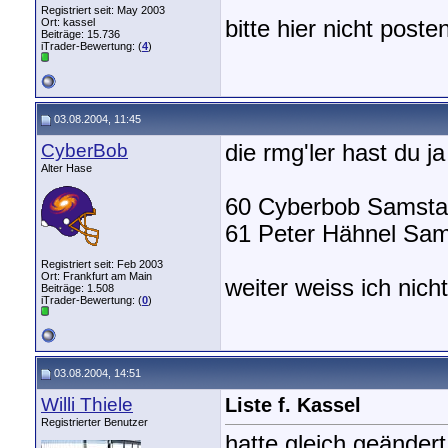
Registriert seit: May 2003
Ort: kassel
bitte hier nicht poste
Beiträge: 15.736
iTrader-Bewertung: (
4
)
03.08.2004, 11:45
CyberBob
die rmg'ler hast du j
Alter Hase
60 Cyberbob Samsta
61 Peter Hähnel Sam
Registriert seit: Feb 2003
Ort: Frankfurt am Main
weiter weiss ich nic
Beiträge: 1.508
iTrader-Bewertung: (
0
)
03.08.2004, 14:51
Willi Thiele
Liste f. Kassel
Registrierter Benutzer
hatte gleich geänder