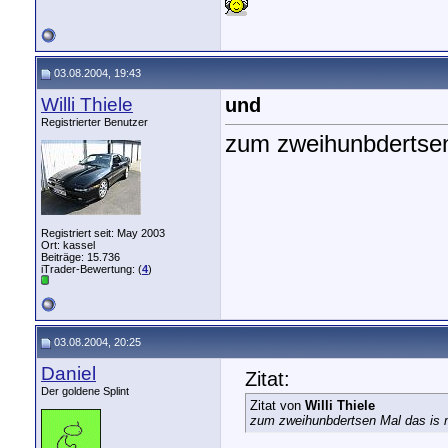
03.08.2004, 19:43
Willi Thiele
und
Registrierter Benutzer
zum zweihunbdertsen
Registriert seit: May 2003
Ort: kassel
Beiträge: 15.736
iTrader-Bewertung: (
4
)
03.08.2004, 20:25
Daniel
Zitat:
Der goldene Splint
Zitat von
Willi Thiele
zum zweihunbdertsen Mal das is 