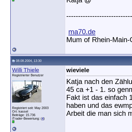
Katja @
---------------------------
ma70.de
Mum of Rhein-Main
08.08.2004, 13:30
Willi Thiele
wieviele
Registrierter Benutzer
Katja nach den Zähl
45 ca +1 - 1. so gen
Fakt ist das einfach 
haben und das ewmpfi
Registriert seit: May 2003
Ort: kassel
Arbeit die man sich 
Beiträge: 15.736
iTrader-Bewertung: (
4
)