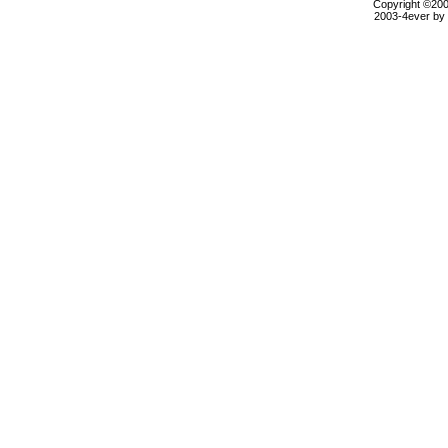
Copyright ©2000
2003-4ever by B