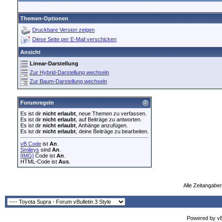
Themen-Optionen
Druckbare Version zeigen
Diese Seite per E-Mail verschicken
Ansicht
Linear-Darstellung
Zur Hybrid-Darstellung wechseln
Zur Baum-Darstellung wechseln
Forumregeln
Es ist dir
nicht erlaubt
, neue Themen zu verfassen.
Es ist dir
nicht erlaubt
, auf Beiträge zu antworten.
Es ist dir
nicht erlaubt
, Anhänge anzufügen.
Es ist dir
nicht erlaubt
, deine Beiträge zu bearbeiten.
vB Code
ist
An
.
Smileys
sind
An
.
[IMG]
Code ist
An
.
HTML-Code ist
Aus
.
Alle Zeitangaben
Powered by vBu