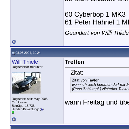
60 Cyberbop 1 MK3
61 Peter Hähnel 1 
Geändert von Willi Thie
08.06.2004, 19:24
Willi Thiele
Treffen
Registrierter Benutzer
Zitat:
Zitat von
Taylor
wenn ich auch kommen darf mit MK
(Papa Schlumpf ) Hinterher Tuck
Registriert seit: May 2003
wann Freitag und üb
Ort: kassel
Beiträge: 15.736
iTrader-Bewertung: (
4
)