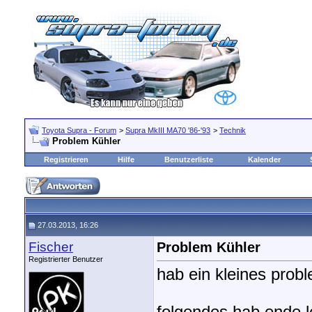
Toyota Supra - Forum
>
Supra MkIII MA70 '86-'93
>
Technik
Problem Kühler
Registrieren
Hilfe
Benutzerliste
Kalender
27.03.2013, 16:26
Fischer
Problem Kühler
Registrierter Benutzer
hab ein kleines prob