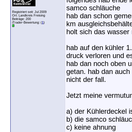
folgendes hab ende le
samco schläuche
Registriert seit: Jul 2009
hab dan schon gemerk
Ort: Landkreis Freising
Beiträge: 200
km ausgleichsbehälter
iTrader-Bewertung: (
1
)
holt sich das wasser
hab auf den kühler 1
druck verloren und e
hab dan noch oben u
getan. hab dan auch 
nicht der fall.
Jetzt meine vermutu
a) der Kühlerdeckel i
b) die samco schläuc
c) keine ahnung