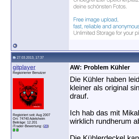
27.03.2013, 17:37
gitplayer
AW: Problem Kühler
Registrierter Benutzer
Die Kühler haben leid
kleiner als original 
drauf.
Ich hab das mit Mikal
Registriert seit: Aug 2007
Ort: 74740 Adelsheim
wirklich rundherum a
Beiträge: 12.201
iTrader-Bewertung: (
23
)
Die Kühlerdeckel kan