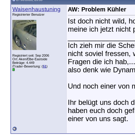
Waisenhaustuning
AW: Problem Kühler
Registrierter Benutzer
Ist doch nicht wild, 
meine ich jetzt nicht
_________________
Ich zieh mir die Sch
nicht soviel fressen,
Registriert seit: Sep 2006
Ort: Aken/Elbe-Eastside
Fragen die ich hab,.
Beiträge: 4.449
iTrader-Bewertung: (
51
)
also denk wie Dynami
Und noch einer von m
Ihr belügt uns doch 
haben euch doch gefra
einer von uns sagt.