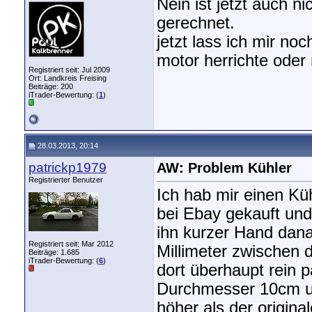
Nein ist jetzt auch n
gerechnet.
jetzt lass ich mir no
motor herrichte oder
Registriert seit: Jul 2009
Ort: Landkreis Freising
Beiträge: 200
iTrader-Bewertung: (
1
)
28.03.2013, 20:14
patrickp1979
AW: Problem Kühler
Registrierter Benutzer
Ich hab mir einen Kü
bei Ebay gekauft und 
ihn kurzer Hand dan
Registriert seit: Mar 2012
Millimeter zwischen 
Beiträge: 1.685
iTrader-Bewertung: (
6
)
dort überhaupt rein pa
Durchmesser 10cm un
höher als der origina