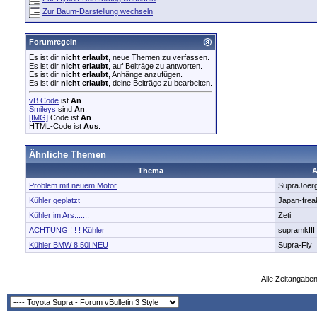
Zur Baum-Darstellung wechseln
Forumregeln
Es ist dir
nicht erlaubt
, neue Themen zu verfassen.
Es ist dir
nicht erlaubt
, auf Beiträge zu antworten.
Es ist dir
nicht erlaubt
, Anhänge anzufügen.
Es ist dir
nicht erlaubt
, deine Beiträge zu bearbeiten.
vB Code
ist
An
.
Smileys
sind
An
.
[IMG]
Code ist
An
.
HTML-Code ist
Aus
.
Ähnliche Themen
Thema
A
Problem mit neuem Motor
SupraJoer
Kühler geplatzt
Japan-frea
Kühler im Ars.......
Zeti
ACHTUNG ! ! ! Kühler
supramkIII
Kühler BMW 8.50i NEU
Supra-Fly
Alle Zeitangaben