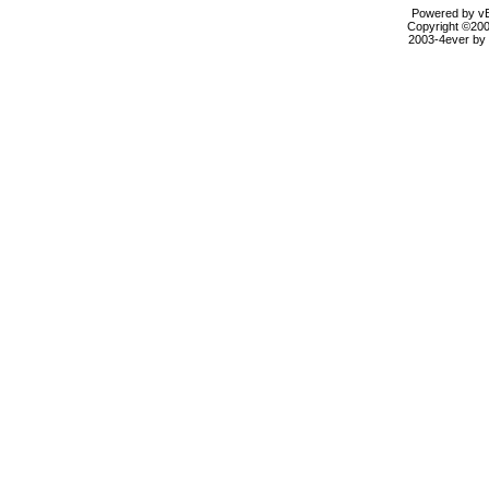
Powered by vBu
Copyright ©2000
2003-4ever by B