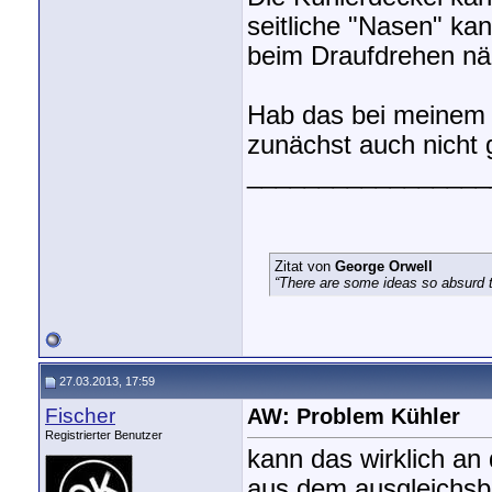
seitliche "Nasen" ka
beim Draufdrehen nä
Hab das bei meinem 
zunächst auch nicht 
_________________
Zitat von
George Orwell
“There are some ideas so absurd th
27.03.2013, 17:59
Fischer
AW: Problem Kühler
Registrierter Benutzer
kann das wirklich an
aus dem ausgleichsbe