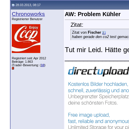
28.03.2013, 08:17
Chronoworks
AW: Problem Kühler
Registrierter Benutzer
Zitat:
Zitat von
Fischer
haben gerade den co2 test gemacht
Tut mir Leid. Hätte 
_________________
Registriert seit: Apr 2012
Beiträge: 1.863
iTrader-Bewertung: (
10
)