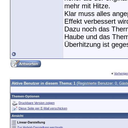
mehr mit Hitze.
Klar muss alles ange
Effekt verbessert wird
Dazu noch das Thermo
Haube und das The
Überhitzung ist geges
«
Vorherig
Aktive Benutzer in diesem Thema: 1
(Registrierte Benutzer: 0, Gäst
Themen-Optionen
Druckbare Version zeigen
Diese Seite per E-Mail verschicken
Ansicht
Linear-Darstellung
Zur Hybrid-Darstellung wechseln