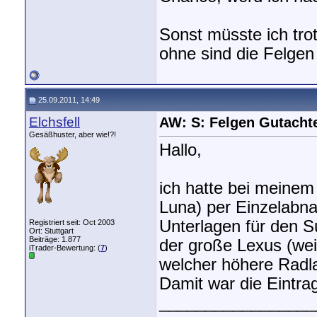
Sonst müsste ich tro
ohne sind die Felgen 
25.09.2011, 14:49
Elchsfell
AW: S: Felgen Gutacht
Gesäßhuster, aber wie!?!
Hallo,
ich hatte bei meine
Luna) per Einzelabna
Unterlagen für den S
Registriert seit: Oct 2003
Ort: Stuttgart
Beiträge: 1.877
der große Lexus (wei
iTrader-Bewertung: (
7
)
welcher höhere Radla
Damit war die Eintra
_________________