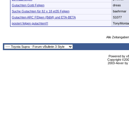
Gutachten Gotti Felgen
dreas
Suche Gutachten für 8J x 18 et35 Felgen
baehrmar
Gutachten ARC FElgen (B&M) und ETA-BETA
S1077
postert felgen gutachten!!!
TonyMonta
Alle Zeitangaben
Powered by vBu
Copyright ©2000
2003-4ever by B