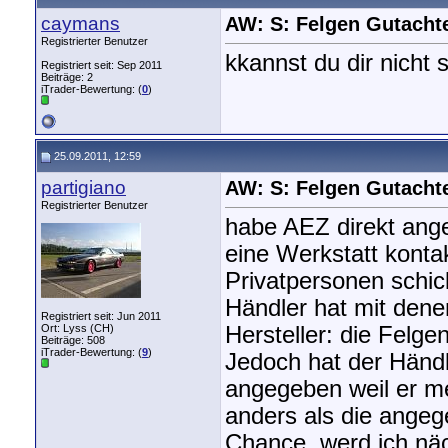
caymans
AW: S: Felgen Gutacht
Registrierter Benutzer
kkannst du dir nicht
Registriert seit: Sep 2011
Beiträge: 2
iTrader-Bewertung: (
0
)
25.09.2011, 12:59
partigiano
AW: S: Felgen Gutacht
Registrierter Benutzer
habe AEZ direkt anges
eine Werkstatt kontak
Privatpersonen schic
Händler hat mit den
Registriert seit: Jun 2011
Ort: Lyss (CH)
Hersteller: die Felg
Beiträge: 508
iTrader-Bewertung: (
9
)
Jedoch hat der Händl
angegeben weil er mei
anders als die angege
Chance, werd ich nä