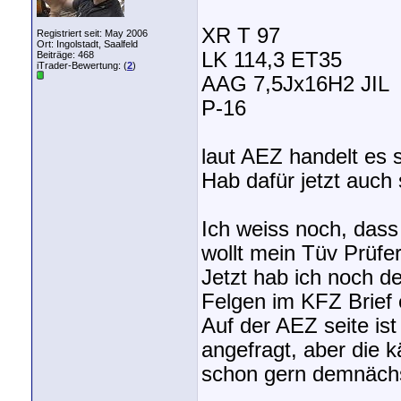
XR T 97
Registriert seit: May 2006
Ort: Ingolstadt, Saalfeld
LK 114,3 ET35
Beiträge: 468
iTrader-Bewertung: (
2
)
AAG 7,5Jx16H2 JIL
P-16
laut AEZ handelt es 
Hab dafür jetzt auc
Ich weiss noch, dass
wollt mein Tüv Prüfe
Jetzt hab ich noch d
Felgen im KFZ Brief 
Auf der AEZ seite is
angefragt, aber die k
schon gern demnäch