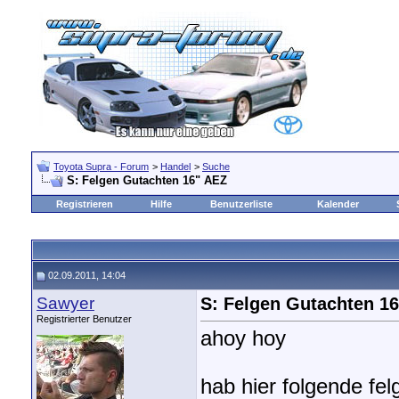
Toyota Supra - Forum
>
Handel
>
Suche
S: Felgen Gutachten 16" AEZ
Registrieren
Hilfe
Benutzerliste
Kalender
02.09.2011, 14:04
Sawyer
S: Felgen Gutachten 1
Registrierter Benutzer
ahoy hoy
hab hier folgende fe