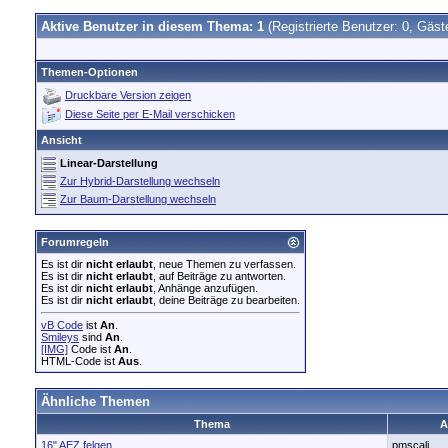
Aktive Benutzer in diesem Thema: 1
(Registrierte Benutzer: 0, Gäst
Themen-Optionen
Druckbare Version zeigen
Diese Seite per E-Mail verschicken
Ansicht
Linear-Darstellung
Zur Hybrid-Darstellung wechseln
Zur Baum-Darstellung wechseln
Forumregeln
Es ist dir
nicht erlaubt
, neue Themen zu verfassen.
Es ist dir
nicht erlaubt
, auf Beiträge zu antworten.
Es ist dir
nicht erlaubt
, Anhänge anzufügen.
Es ist dir
nicht erlaubt
, deine Beiträge zu bearbeiten.
vB Code
ist
An
.
Smileys
sind
An
.
[IMG]
Code ist
An
.
HTML-Code ist
Aus
.
Ähnliche Themen
Thema
A
16" AEZ felgen
pmscali