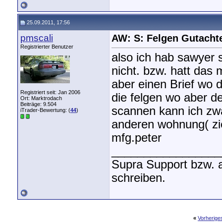
25.09.2011, 17:56
pmscali
AW: S: Felgen Gutacht
Registrierter Benutzer
also ich hab sawyer 
nicht. bzw. hatt das 
aber einen Brief wo 
Registriert seit: Jan 2006
die felgen wo aber de
Ort: Marktrodach
Beiträge: 9.504
scannen kann ich zwa
iTrader-Bewertung: (
44
)
anderen wohnung( zi
mfg.peter
_________________
Supra Support bzw. 
schreiben.
«
Vorherig