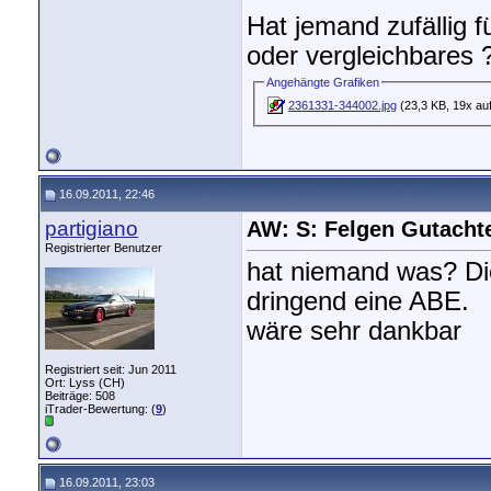
Hat jemand zufällig 
oder vergleichbares 
Angehängte Grafiken
2361331-344002.jpg
(23,3 KB, 19x au
16.09.2011, 22:46
partigiano
AW: S: Felgen Gutacht
Registrierter Benutzer
hat niemand was? Die
dringend eine ABE.
wäre sehr dankbar
Registriert seit: Jun 2011
Ort: Lyss (CH)
Beiträge: 508
iTrader-Bewertung: (
9
)
16.09.2011, 23:03