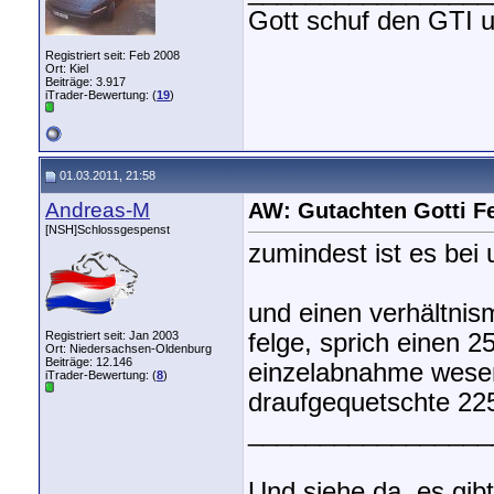
Gott schuf den GTI u
Registriert seit: Feb 2008
Ort: Kiel
Beiträge: 3.917
iTrader-Bewertung: (
19
)
01.03.2011, 21:58
Andreas-M
AW: Gutachten Gotti F
[NSH]Schlossgespenst
zumindest ist es bei 
und einen verhältnis
Registriert seit: Jan 2003
felge, sprich einen 2
Ort: Niedersachsen-Oldenburg
Beiträge: 12.146
einzelabnahme wesent
iTrader-Bewertung: (
8
)
draufgequetschte 225e
_________________
Und siehe da, es gibt