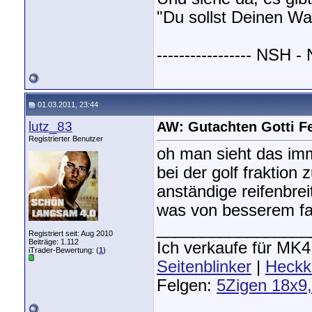
"Du sollst Deinen Wa
----------------- NSH -
01.03.2011, 23:44
lutz_83
AW: Gutachten Gotti F
Registrierter Benutzer
oh man sieht das imme
bei der golf fraktion 
anständige reifenbre
was von besserem fa
_________________
Registriert seit: Aug 2010
Beiträge: 1.112
Ich verkaufe für MK
iTrader-Bewertung: (
1
)
Seitenblinker
|
Heckk
Felgen:
5Zigen 18x9,