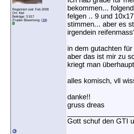
Ich hab grade für me
bekommen... folgende
Registriert seit: Feb 2008
Ort: Kiel
felgen .. 9 und 10x1
Beiträge: 3.917
iTrader-Bewertung: (
19
)
stimmen... aber es s
irgendein reifenmas
in dem gutachten für 
aber das ist mir zu s
kriegt man überhaupt 
alles komisch, vll wis
danke!!
gruss dreas
_________________
Gott schuf den GTI u