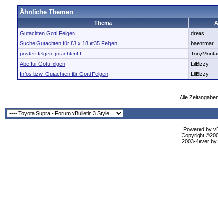
Ähnliche Themen
Thema
A
Gutachten Gotti Felgen
dreas
Suche Gutachten für 8J x 18 et35 Felgen
baehrmar
postert felgen gutachten!!!
TonyMonta
Abe für Gotti felgen
LilBizzy
Infos bzw. Gutachten für Gotti Felgen
LilBizzy
Alle Zeitangaben
Powered by vBu
Copyright ©2000
2003-4ever by B