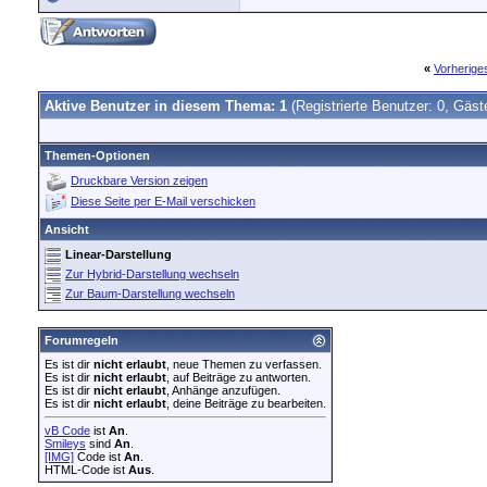
«
Vorherig
Aktive Benutzer in diesem Thema: 1
(Registrierte Benutzer: 0, Gäst
Themen-Optionen
Druckbare Version zeigen
Diese Seite per E-Mail verschicken
Ansicht
Linear-Darstellung
Zur Hybrid-Darstellung wechseln
Zur Baum-Darstellung wechseln
Forumregeln
Es ist dir
nicht erlaubt
, neue Themen zu verfassen.
Es ist dir
nicht erlaubt
, auf Beiträge zu antworten.
Es ist dir
nicht erlaubt
, Anhänge anzufügen.
Es ist dir
nicht erlaubt
, deine Beiträge zu bearbeiten.
vB Code
ist
An
.
Smileys
sind
An
.
[IMG]
Code ist
An
.
HTML-Code ist
Aus
.