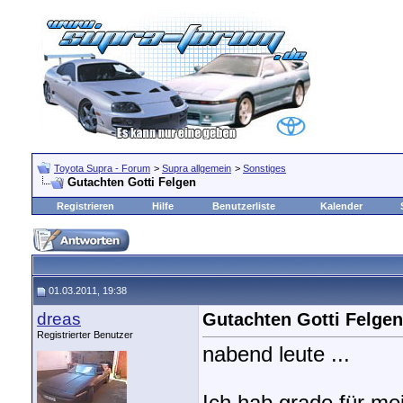
Toyota Supra - Forum
>
Supra allgemein
>
Sonstiges
Gutachten Gotti Felgen
Registrieren
Hilfe
Benutzerliste
Kalender
01.03.2011, 19:38
dreas
Gutachten Gotti Felgen
Registrierter Benutzer
nabend leute ...