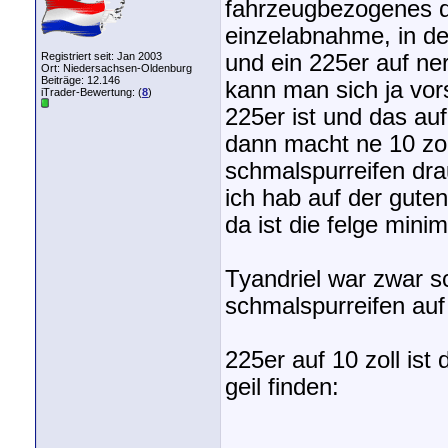
fahrzeugbezogenes dr
einzelabnahme, in der
Registriert seit: Jan 2003
und ein 225er auf ner
Ort: Niedersachsen-Oldenburg
Beiträge: 12.146
kann man sich ja vor
iTrader-Bewertung: (
8
)
225er ist und das auf 
dann macht ne 10 zol
schmalspurreifen drau
ich hab auf der guten
da ist die felge minim
Tyandriel war zwar sc
schmalspurreifen auf b
225er auf 10 zoll ist 
geil finden: