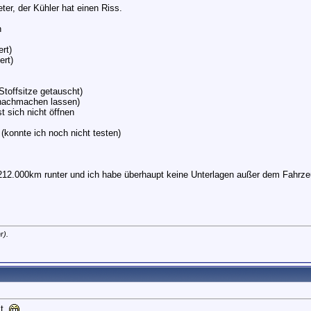
er, der Kühler hat einen Riss.
n
ert)
ert)
Stoffsitze getauscht)
 nachmachen lassen)
st sich nicht öffnen
 (konnte ich noch nicht testen)
 212.000km runter und ich habe überhaupt keine Unterlagen außer dem Fahrzeugb
r).
lt.