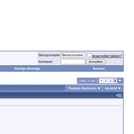
Benutzername
Angemeldet bleiben?
Kennwort
Heutige Beiträge
Suchen
Seite 3 von 3
<
1
2
3
Themen-Optionen
Ansicht
#
31