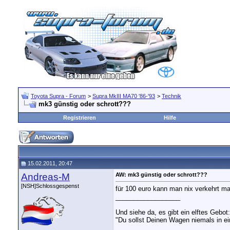
Toyota Supra - Forum
>
Supra MkIII MA70 '86-'93
>
Technik
mk3 günstig oder schrott???
Registrieren
Hilfe
15.02.2011, 20:47
Andreas-M
AW: mk3 günstig oder schrott???
[NSH]Schlossgespenst
für 100 euro kann man nix verkehrt m
__________________
Und siehe da, es gibt ein elftes Gebot:
"Du sollst Deinen Wagen niemals in ei