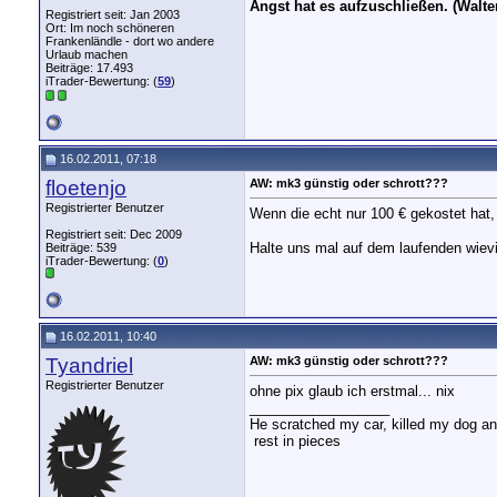
Angst hat es aufzuschließen. (Walte
Registriert seit: Jan 2003
Ort: Im noch schöneren
Frankenländle - dort wo andere
Urlaub machen
Beiträge: 17.493
iTrader-Bewertung: (
59
)
16.02.2011, 07:18
floetenjo
AW: mk3 günstig oder schrott???
Registrierter Benutzer
Wenn die echt nur 100 € gekostet hat, u
Registriert seit: Dec 2009
Halte uns mal auf dem laufenden wievi
Beiträge: 539
iTrader-Bewertung: (
0
)
16.02.2011, 10:40
Tyandriel
AW: mk3 günstig oder schrott???
Registrierter Benutzer
ohne pix glaub ich erstmal... nix
__________________
He scratched my car, killed my dog and 
rest in pieces