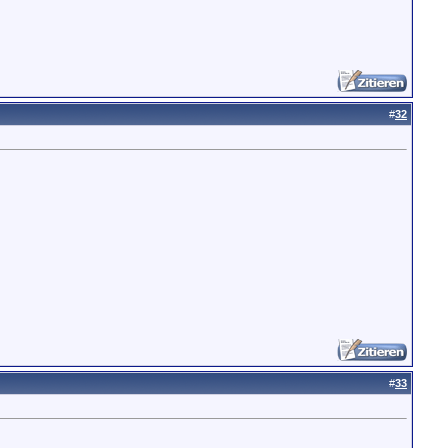
#
32
#
33