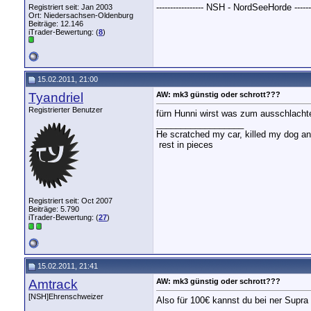
----------------- NSH - NordSeeHorde --------
Registriert seit: Jan 2003
Ort: Niedersachsen-Oldenburg
Beiträge: 12.146
iTrader-Bewertung: (
8
)
15.02.2011, 21:00
Tyandriel
AW: mk3 günstig oder schrott???
Registrierter Benutzer
fürn Hunni wirst was zum ausschlach
__________________
He scratched my car, killed my dog and 
rest in pieces
Registriert seit: Oct 2007
Beiträge: 5.790
iTrader-Bewertung: (
27
)
15.02.2011, 21:41
Amtrack
AW: mk3 günstig oder schrott???
[NSH]Ehrenschweizer
Also für 100€ kannst du bei ner Supra 