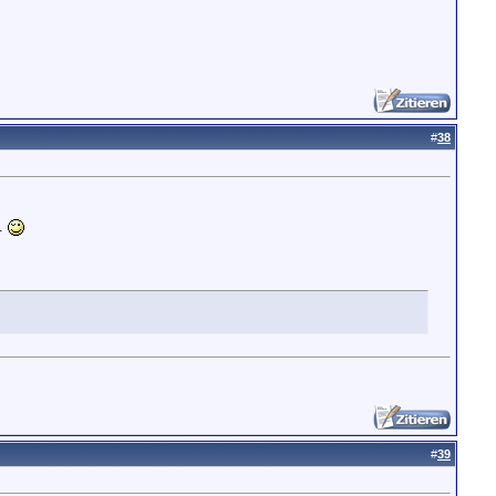
#
38
t.
#
39