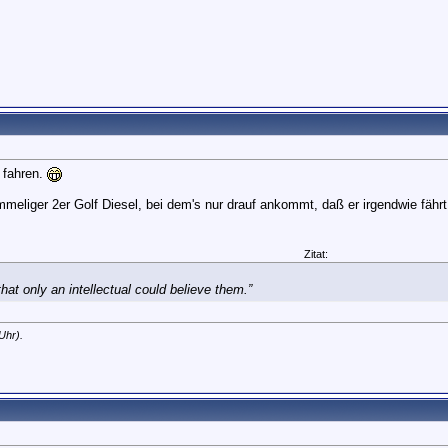
 fahren.
eliger 2er Golf Diesel, bei dem's nur drauf ankommt, daß er irgendwie fähr
Zitat:
at only an intellectual could believe them.”
Uhr).