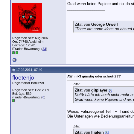
Grad wenn keine Papiere und nix da si
__________________
Zitat von
George Orwell
“There are some ideas so absurd th
Registriert seit: Aug 2007
Ort: 74740 Adelsheim
Beiträge: 12.201
iTrader-Bewertung: (
23
)
17.02.2011, 07:40
floetenjo
AW: mk3 günstig oder schrott???
Registrierter Benutzer
Zitat:
Zitat von
gitplayer
Registriert seit: Dec 2009
Beiträge: 539
Dafür hätte ich auch nicht mehr b
iTrader-Bewertung: (
0
)
Grad wenn keine Papiere und nix 
Wieso, Fahrzeugbrief Teil I + II sind
Die Unterlagen wie Bedienungsanleitu
Zitat:
Zitat von
Iljalein