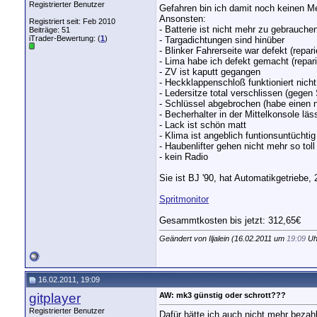
Registrierter Benutzer
Gefahren bin ich damit noch keinen Met
Ansonsten:
Registriert seit: Feb 2010
- Batterie ist nicht mehr zu gebrauche
Beiträge: 51
iTrader-Bewertung: (
1
)
- Targadichtungen sind hinüber
- Blinker Fahrerseite war defekt (repari
- Lima habe ich defekt gemacht (repari
- ZV ist kaputt gegangen
- Heckklappenschloß funktioniert nicht
- Ledersitze total verschlissen (gegen 
- Schlüssel abgebrochen (habe einen
- Becherhalter in der Mittelkonsole läs
- Lack ist schön matt
- Klima ist angeblich funtionsuntüchtig
- Haubenlifter gehen nicht mehr so toll
- kein Radio
Sie ist BJ '90, hat Automatikgetriebe,
Spritmonitor
Gesammtkosten bis jetzt: 312,65€
Geändert von Iljalein (16.02.2011 um
19:09
Uh
16.02.2011, 19:09
gitplayer
AW: mk3 günstig oder schrott???
Registrierter Benutzer
Dafür hätte ich auch nicht mehr bezah