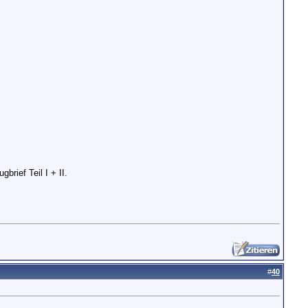
rief Teil I + II.
#
40