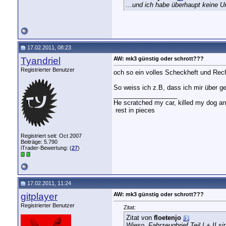
...und ich habe überhaupt keine Un
17.02.2011, 08:23
Tyandriel
AW: mk3 günstig oder schrott???
Registrierter Benutzer
och so ein volles Scheckheft und Rec
So weiss ich z.B, dass ich mir über 
__________________
He scratched my car, killed my dog and 
rest in pieces
Registriert seit: Oct 2007
Beiträge: 5.790
iTrader-Bewertung: (
27
)
17.02.2011, 11:24
gitplayer
AW: mk3 günstig oder schrott???
Registrierter Benutzer
Zitat:
Zitat von
floetenjo
Wieso, Fahrzeugbrief Teil I + II 