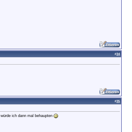
#
34
#
35
es würde ich dann mal behaupten