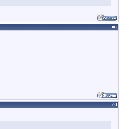
#
42
#
43