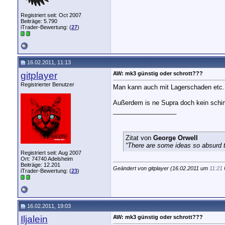
Registriert seit: Oct 2007
Beiträge: 5.790
iTrader-Bewertung: (
27
)
16.02.2011, 11:13
gitplayer
AW: mk3 günstig oder schrott???
Registrierter Benutzer
Man kann auch mit Lagerschaden etc.
Außerdem is ne Supra doch kein schimm
__________________
Zitat von
George Orwell
“There are some ideas so absurd th
Registriert seit: Aug 2007
Ort: 74740 Adelsheim
Beiträge: 12.201
Geändert von gitplayer (16.02.2011 um
11:21
iTrader-Bewertung: (
23
)
16.02.2011, 19:03
Iljalein
AW: mk3 günstig oder schrott???