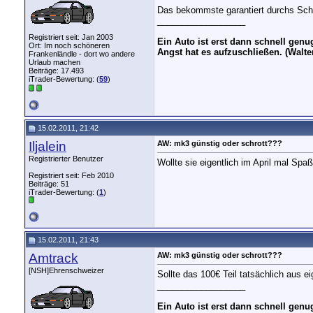
Das bekommste garantiert durchs Sch
__________________
Registriert seit: Jan 2003
Ein Auto ist erst dann schnell gen
Ort: Im noch schöneren
Angst hat es aufzuschließen. (Walte
Frankenländle - dort wo andere
Urlaub machen
Beiträge: 17.493
iTrader-Bewertung: (
59
)
15.02.2011, 21:42
Iljalein
AW: mk3 günstig oder schrott???
Registrierter Benutzer
Wollte sie eigentlich im April mal Sp
Registriert seit: Feb 2010
Beiträge: 51
iTrader-Bewertung: (
1
)
15.02.2011, 21:43
Amtrack
AW: mk3 günstig oder schrott???
[NSH]Ehrenschweizer
Sollte das 100€ Teil tatsächlich aus
__________________
Ein Auto ist erst dann schnell gen