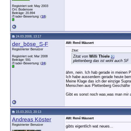
Registriert seit: May 2003
Ort: Bodensee
Beiträge: 20.894
iTrader-Bewertung: (
18
)
24.03.2008, 13:17
der_böse_S-F
AW: René Mäusert
Registrierter Benutzer
Zitat:
Zitat von
Willi Thiele
Registriert seit: Mar 2008
Beiträge: 591
plettenberg das ist wohl auch SF
iTrader-Bewertung: (
24
)
ähm, nein. Ich hab gerade in meinen 
Ich habe ausserdem gerade heute bemer
Meine Klage das ich der einzige Supr
Menschen aus Plettenberg Geschäfte 
Gibt es sonst noch was,was man mir a
15.03.2013, 20:13
Andreas Köster
AW: René Mäusert
Registrierter Benutzer
gibts eigentlich wat neues...
__________________