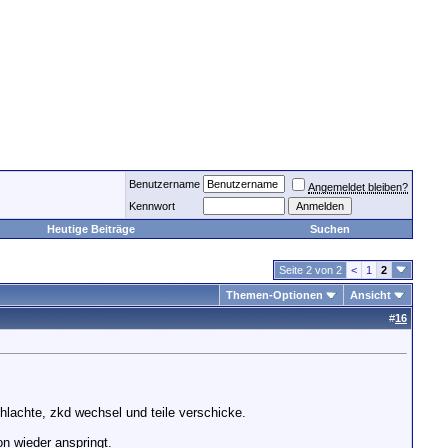
Benutzername
Angemeldet bleiben?
Kennwort
Heutige Beiträge
Suchen
Seite 2 von 2
<
1
2
Themen-Optionen
Ansicht
#
16
lachte, zkd wechsel und teile verschicke.
n wieder anspringt.