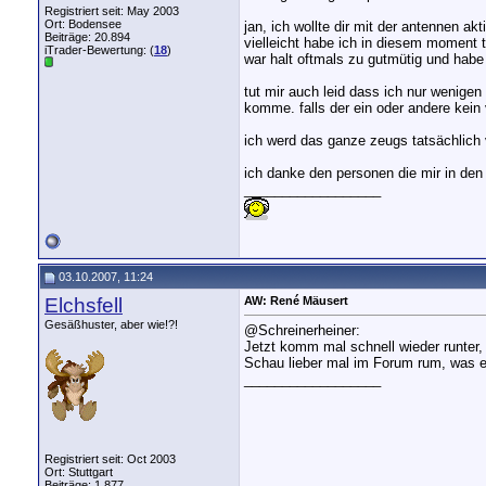
Registriert seit: May 2003
Ort: Bodensee
jan, ich wollte dir mit der antennen ak
Beiträge: 20.894
vielleicht habe ich in diesem moment ta
iTrader-Bewertung: (
18
)
war halt oftmals zu gutmütig und habe 
tut mir auch leid dass ich nur wenigen
komme. falls der ein oder andere kein 
ich werd das ganze zeugs tatsächlich 
ich danke den personen die mir in den
__________________
03.10.2007, 11:24
Elchsfell
AW: René Mäusert
Gesäßhuster, aber wie!?!
@Schreinerheiner:
Jetzt komm mal schnell wieder runter, 
Schau lieber mal im Forum rum, was er a
__________________
Registriert seit: Oct 2003
Ort: Stuttgart
Beiträge: 1.877