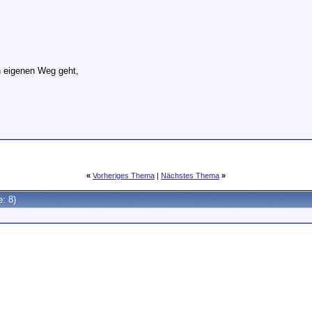
n eigenen Weg geht,
"
«
Vorheriges Thema
|
Nächstes Thema
»
e: 8)