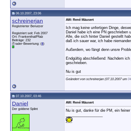
06.10.2007, 23:06
schreinerjan
AW: René Mäusert
Registrierter Benutzer
Ich mag keine unfertigen Dinge, des
Daniel habe ich eine PN geschrieben 
Registriert seit: Feb 2007
Alle, die sich hinter Daniel gestellt 
Ort: Frankenthal/Pfalz
Beiträge: 232
daß ich sauer war, ich habe niemanden 
iTrader-Bewertung: (
8
)
Außerdem, wo fängt denn unsre Problem
Endgültig abschließend: Nachdem ich j
geschrieben.
Nu is gut
Geändert von schreinerjan (07.10.2007 um
04
07.10.2007, 03:46
Daniel
AW: René Mäusert
Der goldene Splint
Nu is gut, danke für die PM, ein feiner
__________________