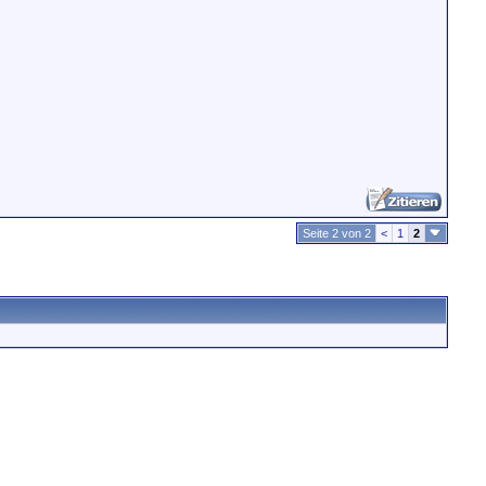
Seite 2 von 2
<
1
2