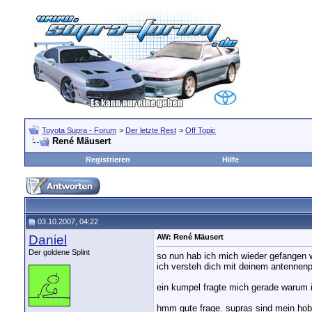
Toyota Supra - Forum
>
Der letzte Rest
>
Off Topic
René Mäusert
Registrieren
Hilfe
03.10.2007, 04:22
Daniel
AW: René Mäusert
Der goldene Splint
so nun hab ich mich wieder gefangen w
ich versteh dich mit deinem antennenpr
ein kumpel fragte mich gerade warum 
hmm gute frage. supras sind mein hobb