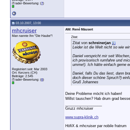
iTrader-Bewertung: (
7
)
03.10.2007, 13:00
mhcruiser
AW: René Mäusert
Man nannte Ihn "Die Haube"!
Zitat:
Zitat von
schreinerjan
Leider ist die Welt nicht so wie wi
Daniel verspricht mir seit Wochen,
ich provisorisch rumfahre und mic
umme!). Ich hätte einfach gerne ei
Registriert seit: Mar 2003
Ort: Kerzers (CH)
Daniel, falls Du das liest, dann 
Beiträge: 2.545
doch dieser schöne Spruch?) einfa
iTrader-Bewertung: (
0
)
Gruß Johannes
Deine Probleme möcht ich haben!
Willst tauschen? Hab drum grad besser
__________________
Gruzz mhcruiser
www.supra-klinik.ch
HöfiX & mhcruiser par nobile fratrum