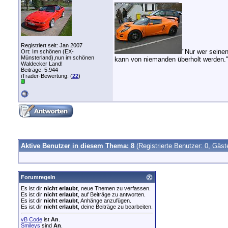
Registriert seit: Jan 2007
"Nur wer seine
Ort: Im schönen (EX-
Münsterland),nun im schönen
kann von niemanden überholt werden.
Waldecker Land!
Beiträge: 5.944
iTrader-Bewertung: (
22
)
Aktive Benutzer in diesem Thema: 8
(Registrierte Benutzer: 0, Gäst
Forumregeln
Es ist dir
nicht erlaubt
, neue Themen zu verfassen.
Es ist dir
nicht erlaubt
, auf Beiträge zu antworten.
Es ist dir
nicht erlaubt
, Anhänge anzufügen.
Es ist dir
nicht erlaubt
, deine Beiträge zu bearbeiten.
vB Code
ist
An
.
Smileys
sind
An
.