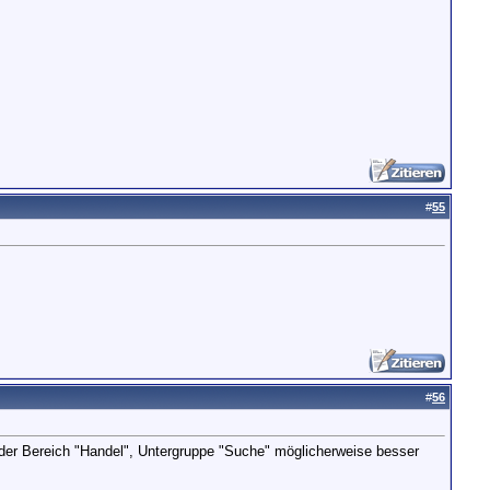
#
55
#
56
e der Bereich "Handel", Untergruppe "Suche" möglicherweise besser