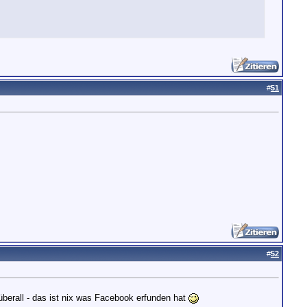
#
51
#
52
berall - das ist nix was Facebook erfunden hat