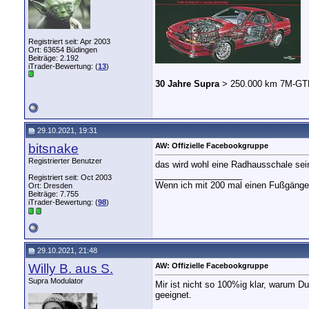
Registriert seit: Apr 2003
Ort: 63654 Büdingen
Beiträge: 2.192
iTrader-Bewertung: (
13
)
30 Jahre Supra
> 250.000 km 7M-GT
29.10.2021, 19:31
bitsnake
AW: Offizielle Facebookgruppe
Registrierter Benutzer
das wird wohl eine Radhausschale sei
__________________
Registriert seit: Oct 2003
Wenn ich mit 200 mal einen Fußgänger t
Ort: Dresden
Beiträge: 7.755
iTrader-Bewertung: (
98
)
29.10.2021, 21:48
Willy B. aus S.
AW: Offizielle Facebookgruppe
Supra Modulator
Mir ist nicht so 100%ig klar, warum D
geeignet.
__________________