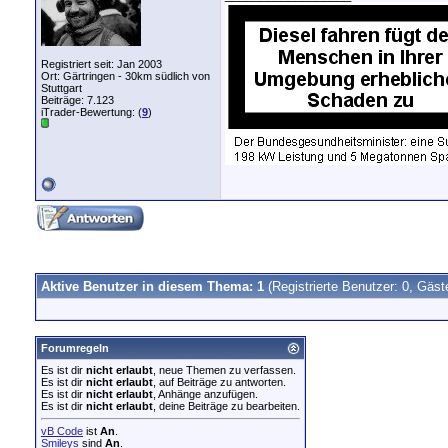
Registriert seit: Jan 2003
Ort: Gärtringen - 30km südlich von
Stuttgart
Beiträge: 7.123
iTrader-Bewertung: (
9
)
Aktive Benutzer in diesem Thema: 1
(Registrierte Benutzer: 0, Gäst
Forumregeln
Es ist dir
nicht erlaubt
, neue Themen zu verfassen.
Es ist dir
nicht erlaubt
, auf Beiträge zu antworten.
Es ist dir
nicht erlaubt
, Anhänge anzufügen.
Es ist dir
nicht erlaubt
, deine Beiträge zu bearbeiten.
vB Code
ist
An
.
Smileys
sind
An
.