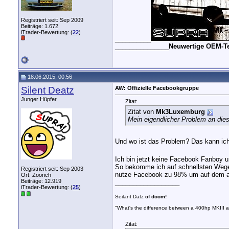
Registriert seit: Sep 2009
Beiträge: 1.672
iTrader-Bewertung: (
22
)
__________
_______________
Neuwertige OEM-Tei
18.06.2015, 00:56
Silent Deatz
AW: Offizielle Facebookgruppe
Junger Hüpfer
Zitat:
Zitat von
Mk3Luxemburg
Mein eigendlicher Problem an dies
Und wo ist das Problem? Das kann ic
Ich bin jetzt keine Facebook Fanboy u
So bekomme ich auf schnellsten Wege 
Registriert seit: Sep 2003
nutze Facebook zu 98% um auf dem ak
Ort: Zoorich
Beiträge: 12.919
__________________
iTrader-Bewertung: (
25
)
Seilänt Dätz
of doom!
"What's the difference between a 400hp MKIII 
Zitat: