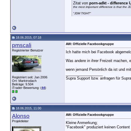
Zitat von
porn-adkt - differenc
the most important difference is that the 
"JDM TIGHT"
18.06.2015, 07:18
pmscali
AW: Offizielle Facebookgruppe
Registrierter Benutzer
Ich hatte mich bei Facebook abgemeldet
Was andere in ihrer Freizeit machen, 
wenn jemand Persönlich da ist und mit
__________________
Registriert seit: Jan 2006
Supra Support bzw. anfragen für Supr
Ort: Marktrodach
Beiträge: 9.504
iTrader-Bewertung: (
44
)
18.06.2015, 11:00
Alonso
AW: Offizielle Facebookgruppe
Projektleiter
Kleine Anmerkung;
"Facebook" produziert keinen Content 