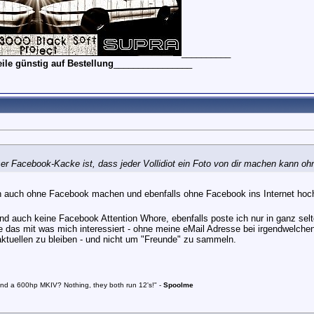
__________
le günstig auf Bestellung
________________
er Facebook-Kacke ist, dass jeder Vollidiot ein Foto von dir machen kann o
h auch ohne Facebook machen und ebenfalls ohne Facebook ins Internet ho
nd auch keine Facebook Attention Whore, ebenfalls poste ich nur in ganz selt
das mit was mich interessiert - ohne meine eMail Adresse bei irgendwelchen 
tuellen zu bleiben - und nicht um "Freunde" zu sammeln.
and a 600hp MKIV? Nothing, they both run 12's!" -
Spoolme