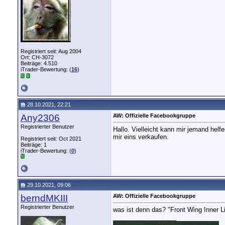
Registriert seit: Aug 2004
Ort: CH-3072
Beiträge: 4.510
iTrader-Bewertung: (
16
)
28.10.2021, 22:21
Any2306
AW: Offizielle Facebookgruppe
Registrierter Benutzer
Hallo. Vielleicht kann mir jemand he
mir eins verkaufen.
Registriert seit: Oct 2021
Beiträge: 1
iTrader-Bewertung: (
0
)
29.10.2021, 09:06
berndMKIII
AW: Offizielle Facebookgruppe
Registrierter Benutzer
was ist denn das? "Front Wing Inner 
__________________