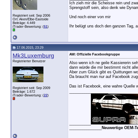
Ich zieh mir die Scheisse rein und zw
Sprengstoff sein, also denk wie Dynam
Registriert seit: Sep 2006
Und noch einer von mir
Ort: Aken/Elbe-Eastside
Beiträge: 4.449
Ihr belügt uns doch den ganzen Tag, am
iTrader-Bewertung: (
51
)
17.06.2015, 23:29
Mk3Luxemburg
AW: Offizielle Facebookgruppe
Registrierter Benutzer
Also wenn ich ne geile Kassiererin se
dann würde die mir bestimmt nicht all
Aber zum Glück gibt es Quittungen wo
Da braucht man nur auf Facebook zuge
Das ist Facebook, eine wahre Quelle w
Registriert seit: Sep 2009
__________________
Beiträge: 1.672
iTrader-Bewertung: (
22
)
__________
_______________
Neuwertige OEM-Tei