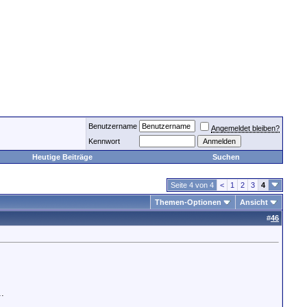
Benutzername
Angemeldet bleiben?
Kennwort
Heutige Beiträge
Suchen
Seite 4 von 4
<
1
2
3
4
Themen-Optionen
Ansicht
#
46
..