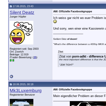
17.06.2015, 23:43
Silent Deatz
AW: Offizielle Facebookgruppe
Junger Hüpfer
Ich weiss gar nicht wo euer Problem 
Und sorry, wen einer eine Kassiererin
__________________
Seilänt Dätz
of doom!
"What's the difference between a 400hp MKIII 
Registriert seit: Sep 2003
Ort: Zoorich
Zitat:
Beiträge: 12.919
Zitat von
porn-adkt - differenc
iTrader-Bewertung: (
25
)
the most important difference is that the 
"JDM TIGHT"
18.06.2015, 00:18
Mk3Luxemburg
AW: Offizielle Facebookgruppe
Registrierter Benutzer
Mein eigendlicher Problem an dieser F
__________________