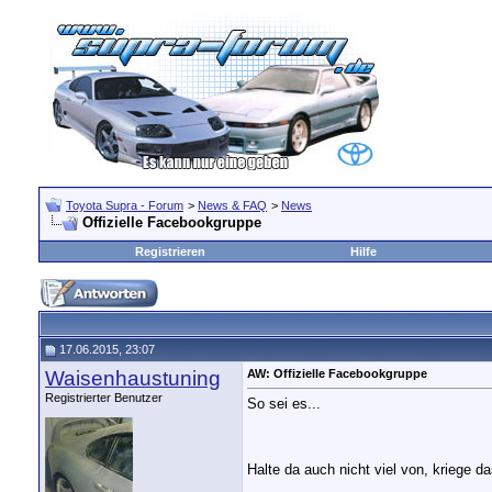
Toyota Supra - Forum
>
News & FAQ
>
News
Offizielle Facebookgruppe
Registrieren
Hilfe
17.06.2015, 23:07
Waisenhaustuning
AW: Offizielle Facebookgruppe
Registrierter Benutzer
So sei es...
Halte da auch nicht viel von, kriege das
__________________