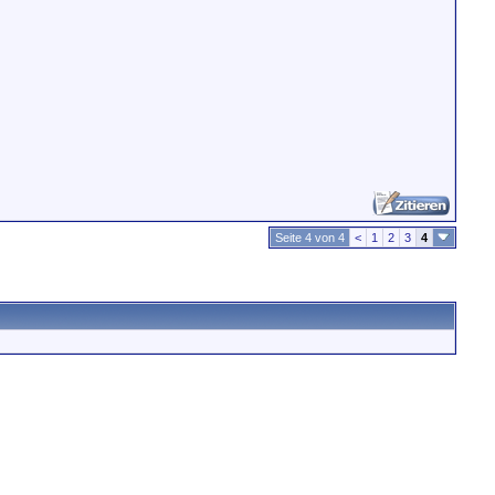
Seite 4 von 4
<
1
2
3
4