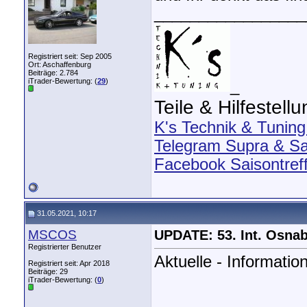
_________________
Registriert seit: Sep 2005
Ort: Aschaffenburg
Beiträge: 2.784
iTrader-Bewertung: (
29
)
_
Teile & Hilfestell
K's Technik & Tuning
Telegram Supra & Sa
Facebook Saisontref
31.05.2021, 10:17
MSCOS
UPDATE: 53. Int. Osna
Registrierter Benutzer
Aktuelle - Informat
Registriert seit: Apr 2018
Beiträge: 29
iTrader-Bewertung: (
0
)