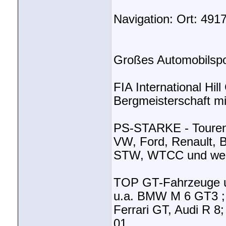
Navigation: Ort: 4917
Großes Automobilspo
FIA International Hil
Bergmeisterschaft mi
PS-STARKE - Tourenw
VW, Ford, Renault, 
STW, WTCC und weit
TOP GT-Fahrzeuge u
u.a. BMW M 6 GT3 ; 
Ferrari GT, Audi R 8;
01