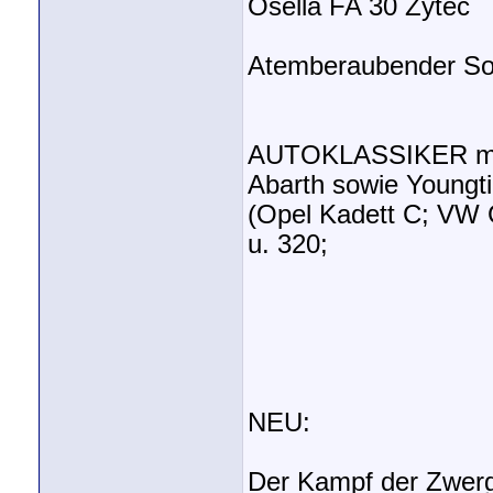
Osella FA 30 Zytec
Atemberaubender So
AUTOKLASSIKER mit K
Abarth sowie Youngt
(Opel Kadett C; VW 
u. 320;
NEU:
Der Kampf der Zwerg