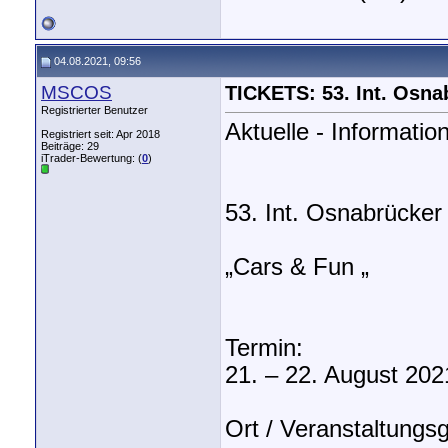
04.08.2021, 09:56
MSCOS
TICKETS: 53. Int. Osn
Registrierter Benutzer
Aktuelle - Informat
Registriert seit: Apr 2018
Beiträge: 29
iTrader-Bewertung: (
0
)
53. Int. Osnabrücke
„Cars & Fun „
Termin:
21. – 22. August 202
Ort / Veranstaltungs