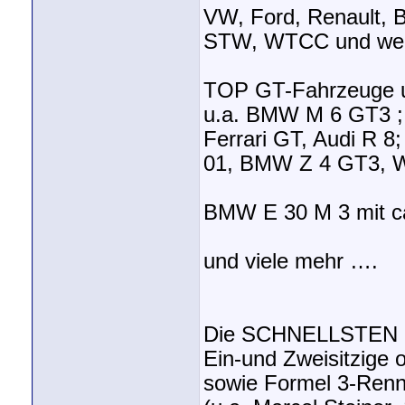
VW, Ford, Renault, 
STW, WTCC und weit
TOP GT-Fahrzeuge u
u.a. BMW M 6 GT3 ; 
Ferrari GT, Audi R 8;
01, BMW Z 4 GT3, 
BMW E 30 M 3 mit c
und viele mehr ….
Die SCHNELLSTEN R
Ein-und Zweisitzige
sowie Formel 3-Ren