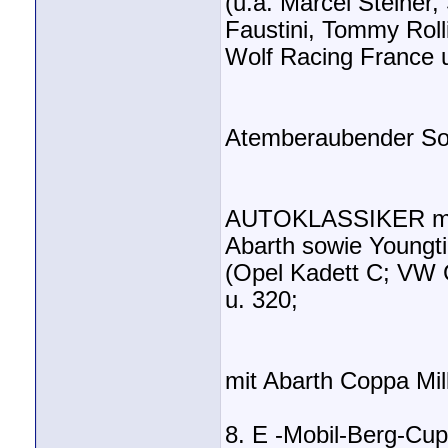
(u.a. Marcel Steiner,
Faustini, Tommy Roll
Wolf Racing France u
Atemberaubender So
AUTOKLASSIKER mit K
Abarth sowie Youngt
(Opel Kadett C; VW 
u. 320;
mit Abarth Coppa Mill
8. E -Mobil-Berg-Cu