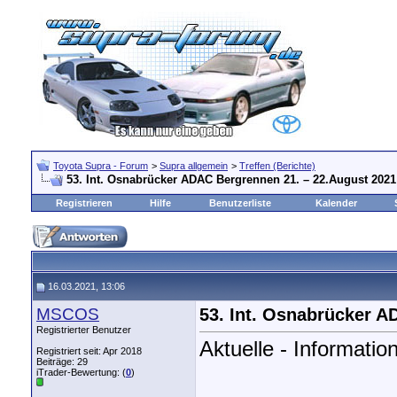
Toyota Supra - Forum
>
Supra allgemein
>
Treffen (Berichte)
53. Int. Osnabrücker ADAC Bergrennen 21. – 22.August 2021
Registrieren
Hilfe
Benutzerliste
Kalender
16.03.2021, 13:06
MSCOS
53. Int. Osnabrücker A
Registrierter Benutzer
Aktuelle - Informat
Registriert seit: Apr 2018
Beiträge: 29
iTrader-Bewertung: (
0
)