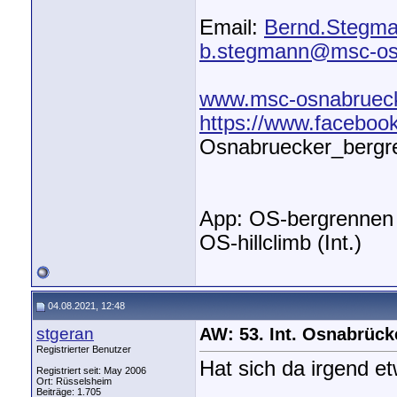
Email:
Bernd.Stegm
b.stegmann@msc-os
www.msc-osnabruec
https://www.facebo
Osnabruecker_bergr
App: OS-bergrennen
OS-hillclimb (Int.)
04.08.2021, 12:48
stgeran
AW: 53. Int. Osnabrüc
Registrierter Benutzer
Hat sich da irgend e
Registriert seit: May 2006
Ort: Rüsselsheim
Beiträge: 1.705