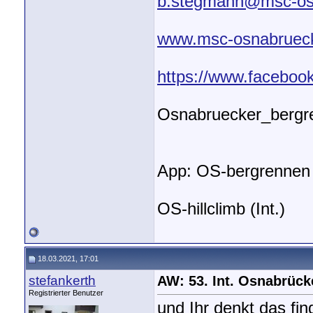
b.stegmann@msc-os
www.msc-osnabruec
https://www.facebo
Osnabruecker_bergr
App: OS-bergrennen
OS-hillclimb (Int.)
18.03.2021, 17:01
stefankerth
AW: 53. Int. Osnabrüc
Registrierter Benutzer
und Ihr denkt das find