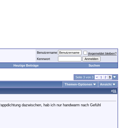
Benutzername
Angemeldet bleiben?
Kennwort
Heutige Beiträge
Suchen
Seite 3 von 3
<
1
2
3
Themen-Optionen
Ansicht
#
31
e Pappdichtung dazwischen, hab ich nur handwarm nach Gefühl