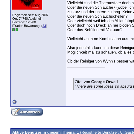
Vielleicht sind die Thermostate doch
Oder die neuen Schläuche? (wobei ich 
zu kurz und der untere zu lang. Keine 
Registriert seit: Aug 2007
Oder die neuen Schlauchschellen?
Ort: 74740 Adelsheim
Oder vielleicht weil ich den Ablaufst
Beiträge: 12.200
Oder doch noch Dreck an ner blöden S
iTrader-Bewertung: (
23
)
Oder das Befüllen mit Vakuum?
Vielleicht auch ne Kombination aus m
Also jedenfalls kann ich diese Reinigu
Möglichkeit mal zu schauen, ob alles d
Ob der Reiniger von Wynn's besser wa
__________________
Zitat von
George Orwell
“There are some ideas so absurd th
Aktive Benutzer in diesem Thema: 1
(Registrierte Benutzer: 0, Gäst