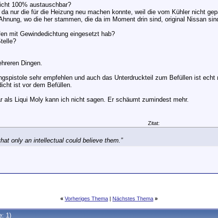
 nicht 100% austauschbar?
da nur die für die Heizung neu machen konnte, weil die vom Kühler nicht gep
Ahnung, wo die her stammen, die da im Moment drin sind, original Nissan sind 
opfen mit Gewindedichtung eingesetzt hab?
telle?
ehreren Dingen.
ngspistole sehr empfehlen und auch das Unterdruckteil zum Befüllen ist echt n
icht ist vor dem Befüllen.
r als Liqui Moly kann ich nicht sagen. Er schäumt zumindest mehr.
Zitat:
at only an intellectual could believe them.”
«
Vorheriges Thema
|
Nächstes Thema
»
e: 1)