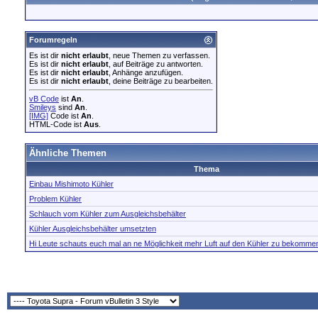
Forumregeln
Es ist dir
nicht erlaubt
, neue Themen zu verfassen.
Es ist dir
nicht erlaubt
, auf Beiträge zu antworten.
Es ist dir
nicht erlaubt
, Anhänge anzufügen.
Es ist dir
nicht erlaubt
, deine Beiträge zu bearbeiten.
vB Code
ist
An
.
Smileys
sind
An
.
[IMG]
Code ist
An
.
HTML-Code ist
Aus
.
Ähnliche Themen
Thema
Einbau Mishimoto Kühler
Problem Kühler
Schlauch vom Kühler zum Ausgleichsbehälter
Kühler Ausgleichsbehälter umsetzten
Hi Leute schauts euch mal an ne Möglichkeit mehr Luft auf den Kühler zu bekommen