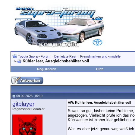
Toyota Supra - Forum
>
Der letzte Rest
>
Fremdmarken und -modelle
Kühler leer, Ausgleichsbehälter voll
Registrieren
Hilfe
09.02.2026, 15:19
gitplayer
AW: Kühler leer, Ausgleichsbehälter voll
Registrierter Benutzer
Soweit so gut, bisher keine Probleme
angezogen. Vielleicht prüfe ich das 
Kühlwasser ist bisher klar geblieben u
Was es aber jetzt genau war, weiß ich