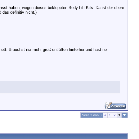
asst haben, wegen dieses bekloppten Body Lift Kits. Da ist der obere
das definitiv nicht.)
ett. Brauchst nix mehr groß entlüften hinterher und hast ne
Seite 3 von 3
<
1
2
3