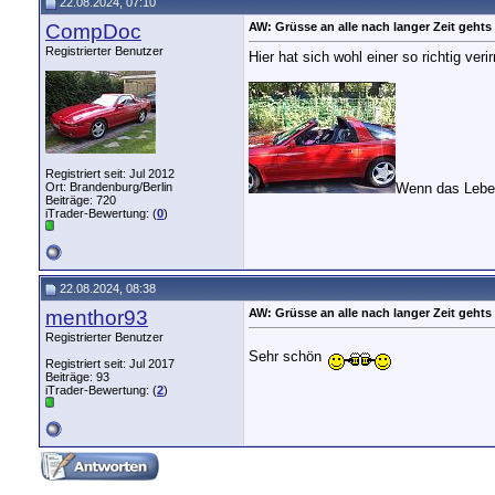
22.08.2024, 07:10
CompDoc
AW: Grüsse an alle nach langer Zeit gehts 
Registrierter Benutzer
Hier hat sich wohl einer so richtig verir
__________________
Registriert seit: Jul 2012
Ort: Brandenburg/Berlin
Wenn das Leben
Beiträge: 720
iTrader-Bewertung: (
0
)
22.08.2024, 08:38
menthor93
AW: Grüsse an alle nach langer Zeit gehts 
Registrierter Benutzer
Sehr schön
Registriert seit: Jul 2017
Beiträge: 93
iTrader-Bewertung: (
2
)