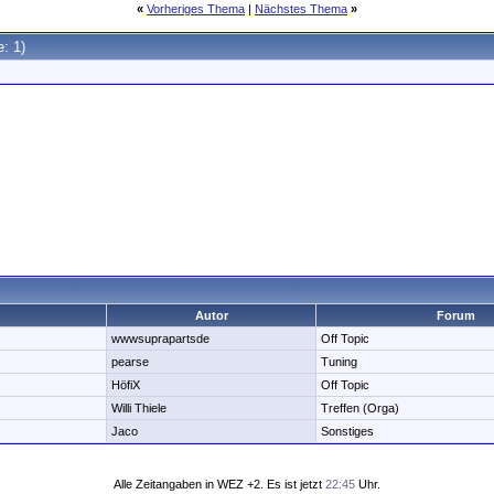
«
Vorheriges Thema
|
Nächstes Thema
»
e: 1)
Autor
Forum
wwwsuprapartsde
Off Topic
pearse
Tuning
HöfiX
Off Topic
Willi Thiele
Treffen (Orga)
Jaco
Sonstiges
Alle Zeitangaben in WEZ +2. Es ist jetzt
22:45
Uhr.