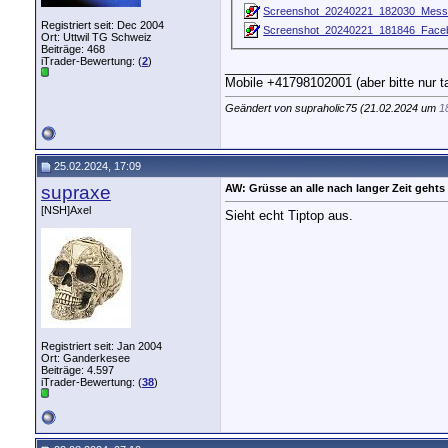
Screenshot_20240221_182030_Messe
Registriert seit: Dec 2004
Screenshot_20240221_181846_Faceb
Ort: Uttwil TG Schweiz
Beiträge: 468
iTrader-Bewertung: (
2
)
__________________
Mobile +41798102001 (aber bitte nur t
Geändert von supraholic75 (21.02.2024 um
1
25.02.2024, 17:09
supraxe
AW: Grüsse an alle nach langer Zeit gehts 
[NSH]Axel
Sieht echt Tiptop aus.
Registriert seit: Jan 2004
Ort: Ganderkesee
Beiträge: 4.597
iTrader-Bewertung: (
38
)