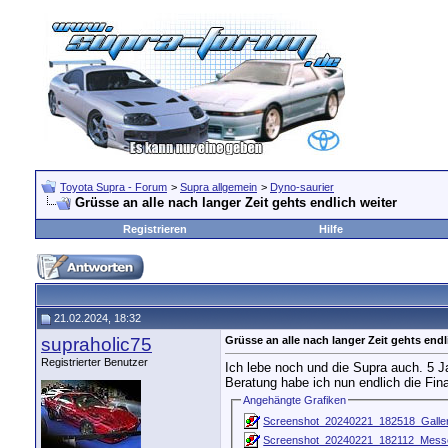
Toyota Supra - Forum
>
Supra allgemein
>
Dyno-saurier
Grüsse an alle nach langer Zeit gehts endlich weiter
Registrieren
Hilfe
21.02.2024, 18:32
supraholic75
Grüsse an alle nach langer Zeit gehts endl
Registrierter Benutzer
Ich lebe noch und die Supra auch. 5 J
Beratung habe ich nun endlich die Fin
Angehängte Grafiken
Screenshot_20240221_182518_Galler
Screenshot_20240221_182112_Messe