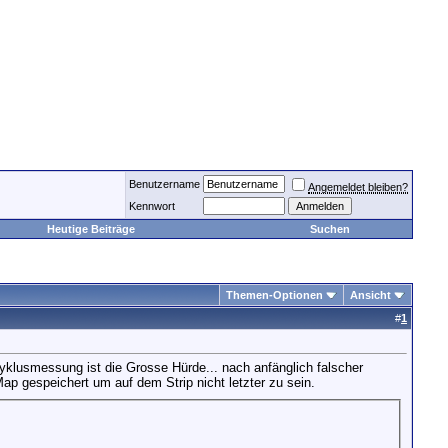
Benutzername
Angemeldet bleiben?
Kennwort
Heutige Beiträge
Suchen
Themen-Optionen
Ansicht
#
1
yklusmessung ist die Grosse Hürde... nach anfänglich falscher
ap gespeichert um auf dem Strip nicht letzter zu sein.