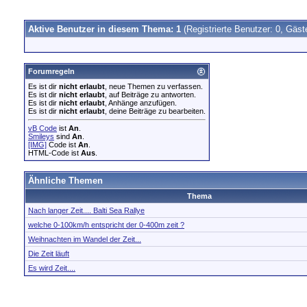
Aktive Benutzer in diesem Thema: 1
(Registrierte Benutzer: 0, Gäst
Forumregeln
Es ist dir
nicht erlaubt
, neue Themen zu verfassen.
Es ist dir
nicht erlaubt
, auf Beiträge zu antworten.
Es ist dir
nicht erlaubt
, Anhänge anzufügen.
Es ist dir
nicht erlaubt
, deine Beiträge zu bearbeiten.
vB Code
ist
An
.
Smileys
sind
An
.
[IMG]
Code ist
An
.
HTML-Code ist
Aus
.
Ähnliche Themen
Thema
Nach langer Zeit.... Balti Sea Rallye
welche 0-100km/h entspricht der 0-400m zeit ?
Weihnachten im Wandel der Zeit...
Die Zeit läuft
Es wird Zeit....