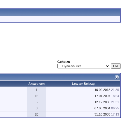
Gehe zu
Antworten
Letzter Beitrag
1
10.02.2018
21:35
15
17.04.2007
18:54
5
12.12.2006
21:31
8
07.08.2004
06:25
20
31.10.2003
17:13