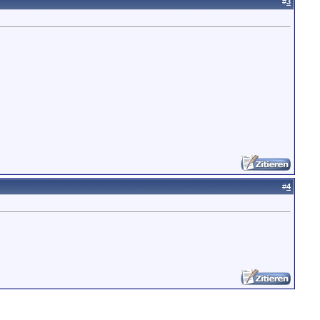
#
3
#
4