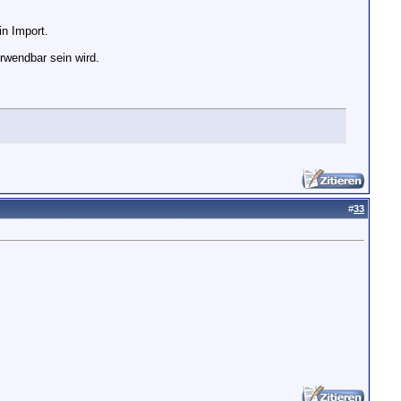
in Import.
rwendbar sein wird.
#
33