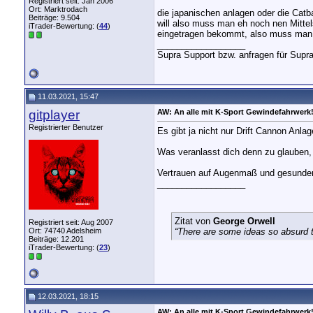
Registriert seit: Jan 2006
Ort: Marktrodach
die japanischen anlagen oder die Catba
Beiträge: 9.504
will also muss man eh noch nen Mitte
iTrader-Bewertung: (
44
)
eingetragen bekommt, also muss man 
__________________
Supra Support bzw. anfragen für Supr
11.03.2021, 15:47
gitplayer
AW: An alle mit K-Sport Gewindefahrwerk
Registrierter Benutzer
Es gibt ja nicht nur Drift Cannon Anl
Was veranlasst dich denn zu glauben, 
Vertrauen auf Augenmaß und gesunden
__________________
Zitat von
George Orwell
Registriert seit: Aug 2007
Ort: 74740 Adelsheim
“There are some ideas so absurd th
Beiträge: 12.201
iTrader-Bewertung: (
23
)
12.03.2021, 18:15
AW: An alle mit K-Sport Gewindefahrwerk