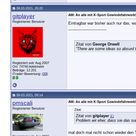
08.03.2021, 20:22
gitplayer
AW: An alle mit K-Sport Gewindefahrwerk
Registrierter Benutzer
Eintragbar war bisher auch nur das, w
__________________
Zitat von
George Orwell
“There are some ideas so absurd th
Registriert seit: Aug 2007
Ort: 74740 Adelsheim
Beiträge: 12.201
iTrader-Bewertung: (
23
)
09.03.2021, 09:14
pmscali
AW: An alle mit K-Sport Gewindefahrwerk
Registrierter Benutzer
Zitat:
Zitat von
gitplayer
Problem wir eher, dass sie das s
mal doch mal nicht schon wieder den 