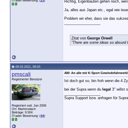
iTrader-Bewertung: (
23
)
Richtig, Eigenbauten gehen noch, wen
Ja, alles aus Japan etc., egal wie teu
Problem wir eher, dass sie das sukze
__________________
Zitat von
George Orwell
“There are some ideas so absurd th
08.03.2021, 08:03
pmscali
AW: An alle mit K-Sport Gewindefahrwerk
Registrierter Benutzer
Ist doch gut so, bin froh wenn die 4 Zy
bei der Supra wenn du
legal
3" willst 
__________________
Supra Support bzw. anfragen für Supr
Registriert seit: Jan 2006
Ort: Marktrodach
Beiträge: 9.504
iTrader-Bewertung: (
44
)