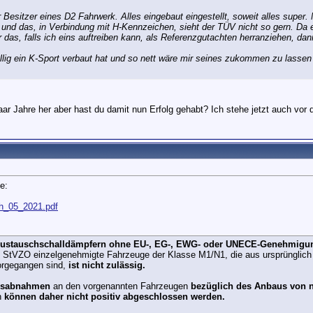
r Besitzer eines D2 Fahrwerk. Alles eingebaut eingestellt, soweit alles super
 und das, in Verbindung mit H-Kennzeichen, sieht der TÜV nicht so gern. Da e
 das, falls ich eins auftreiben kann, als Referenzgutachten herranziehen, da
llig ein K-Sport verbaut hat und so nett wäre mir seines zukommen zu lassen 
 paar Jahre her aber hast du damit nun Erfolg gehabt? Ich stehe jetzt auch vo
!
e:
.kh_05_2021.pdf
 Austauschschalldämpfern ohne EU-, EG-, EWG- oder UNECE-Genehmigu
StVZO einzelgenehmigte Fahrzeuge der Klasse M1/N1, die aus ursprünglich 
rgegangen sind,
ist nicht zulässig.
gsabnahmen
an den vorgenannten Fahrzeugen
bezüglich des Anbaus von 
n
können daher nicht positiv abgeschlossen werden.