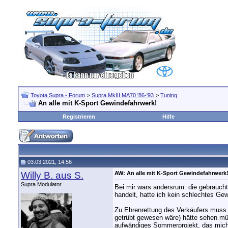
Toyota Supra - Forum
>
Supra MkIII MA70 '86-'93
>
Tuning
An alle mit K-Sport Gewindefahrwerk!
Registrieren
Hilfe
03.03.2021, 14:56
Willy B. aus S.
AW: An alle mit K-Sport Gewindefahrwerk
Supra Modulator
Bei mir wars andersrum: die gebraucht
handelt, hatte ich kein schlechtes Ge
Zu Ehrenrettung des Verkäufers muss i
getrübt gewesen wäre) hätte sehen müs
aufwändiges Sommerprojekt, das mich 