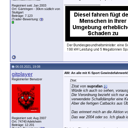
__________________
Registriert seit: Jan 2003
Ort: Gärtringen - 30km südlich von
Stuttgart
Beiträge: 7.123
iTrader-Bewertung: (
9
)
06.03.2021, 19:08
gitplayer
AW: An alle mit K-Sport Gewindefahrwerk
Registrierter Benutzer
Zitat:
Zitat von
suprafan
Würde ich auch so sehen, vorausges
Die Verordnung bezieht sich nur a
verwendete Schalldämpfer eine K
Aber die fertigen Catbacks aus Ü
Das erinnert mich an die Aktion 
Das war 2004 oder so. Ich glaub i
Registriert seit: Aug 2007
Ort: 74740 Adelsheim
Beiträge: 12.201