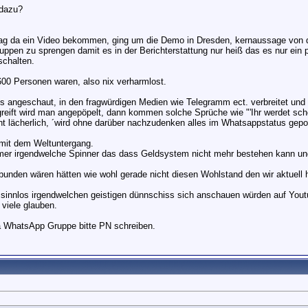
 dazu?
 da ein Video bekommen, ging um die Demo in Dresden, kernaussage von de
ruppen zu sprengen damit es in der Berichterstattung nur heiß das es nur ei
schalten.
00 Personen waren, also nix verharmlost.
s angeschaut, in den fragwürdigen Medien wie Telegramm ect. verbreitet un
eift wird man angepöpelt, dann kommen solche Sprüche wie "'Ihr werdet sch
t lächerlich, ´wird ohne darüber nachzudenken alles im Whatsappstatus gepo
mit dem Weltuntergang.
r irgendwelche Spinner das dass Geldsystem nicht mehr bestehen kann und e
bunden wären hätten wie wohl gerade nicht diesen Wohlstand den wir aktuell 
cht sinnlos irgendwelchen geistigen dünnschiss sich anschauen würden auf Yo
 viele glauben.
a WhatsApp Gruppe bitte PN schreiben.
!