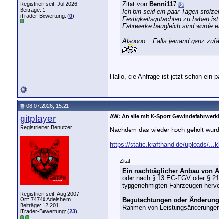
Zitat von
Benni117
Registriert seit: Jul 2026
Beiträge: 1
Ich bin seid ein paar Tagen stolze
iTrader-Bewertung: (
0
)
Festigkeitsgutachten zu haben ist
Fahrwerke baugleich sind würde er
Alsoooo... Falls jemand ganz zufä
Hallo, die Anfrage ist jetzt schon ein
08.07.2026, 15:21
gitplayer
AW: An alle mit K-Sport Gewindefahrwerk
Registrierter Benutzer
Nachdem das wieder hoch geholt wurd
https://static.krafthand.de/uploads/..
Zitat:
Ein nachträglicher Anbau von
oder nach § 13 EG-FGV oder § 21 
typgenehmigten Fahrzeugen hervo
Registriert seit: Aug 2007
Ort: 74740 Adelsheim
Begutachtungen oder Änderun
Beiträge: 12.201
Rahmen von Leistungsänderunge
iTrader-Bewertung: (
23
)