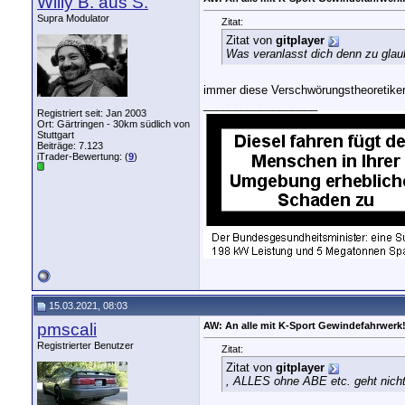
Willy B. aus S.
Supra Modulator
Zitat:
Zitat von
gitplayer
Was veranlasst dich denn zu glaub
immer diese Verschwörungstheoretiker..
__________________
Registriert seit: Jan 2003
Ort: Gärtringen - 30km südlich von
Stuttgart
Beiträge: 7.123
iTrader-Bewertung: (
9
)
15.03.2021, 08:03
pmscali
AW: An alle mit K-Sport Gewindefahrwerk
Registrierter Benutzer
Zitat:
Zitat von
gitplayer
, ALLES ohne ABE etc. geht nich