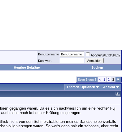
Benutzername
Angemeldet bleiben?
Kennwort
Heutige Beiträge
Suchen
Seite 3 von 3
<
1
2
3
Themen-Optionen
Ansicht
#
31
rloren gegangen waren. Da es sich nachweislich um eine "echte" Fuji
auch alles nach kritischer Prüfung eingetragen.
 Blick nicht von den Schmerztrabletten meines Bandscheibenvorfalls
e völlig verzogen waren. So war's dann halt ein schönes, aber recht