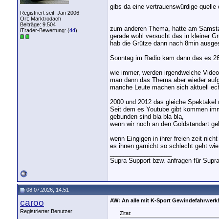
gibs da eine vertrauenswürdige quelle
Registriert seit: Jan 2006
Ort: Marktrodach
Beiträge: 9.504
zum anderen Thema, hatte am Samstag
iTrader-Bewertung: (
44
)
gerade wohl versucht das in kleiner G
hab die Grütze dann nach 8min ausge
Sonntag im Radio kam dann das es 26
wie immer, werden irgendwelche Video
man dann das Thema aber wieder aufgr
manche Leute machen sich aktuell ech
2000 und 2012 das gleiche Spektakel 
Seit dem es Youtube gibt kommen imme
gebunden sind bla bla bla,
wenn wir noch an den Goldstandart ge
wenn Eingigen in ihrer freien zeit ni
es ihnen garnicht so schlecht geht wie
__________________
Supra Support bzw. anfragen für Supr
08.07.2026, 14:51
caroo
AW: An alle mit K-Sport Gewindefahrwerk
Registrierter Benutzer
Zitat: