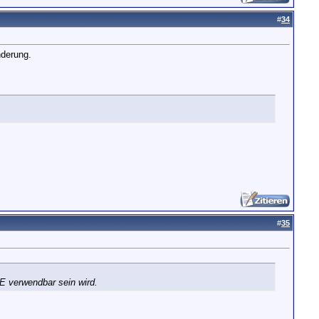
#
34
nderung.
#
35
E verwendbar sein wird.