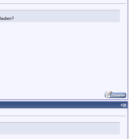
rlauben?
#
38