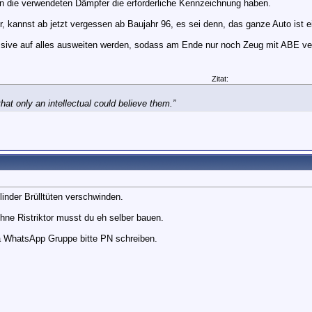
n die verwendeten Dämpfer die erforderliche Kennzeichnung haben.
er, kannst ab jetzt vergessen ab Baujahr 96, es sei denn, das ganze Auto ist e
ssive auf alles ausweiten werden, sodass am Ende nur noch Zeug mit ABE ve
Zitat:
at only an intellectual could believe them.”
!
linder Brülltüten verschwinden.
ohne Ristriktor musst du eh selber bauen.
a WhatsApp Gruppe bitte PN schreiben.