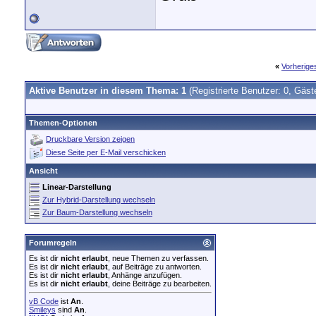
«
Vorherig
Aktive Benutzer in diesem Thema: 1
(Registrierte Benutzer: 0, Gäst
Themen-Optionen
Druckbare Version zeigen
Diese Seite per E-Mail verschicken
Ansicht
Linear-Darstellung
Zur Hybrid-Darstellung wechseln
Zur Baum-Darstellung wechseln
Forumregeln
Es ist dir
nicht erlaubt
, neue Themen zu verfassen.
Es ist dir
nicht erlaubt
, auf Beiträge zu antworten.
Es ist dir
nicht erlaubt
, Anhänge anzufügen.
Es ist dir
nicht erlaubt
, deine Beiträge zu bearbeiten.
vB Code
ist
An
.
Smileys
sind
An
.