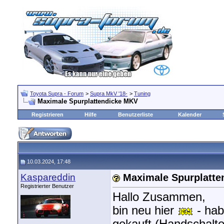
Toyota Supra - Forum
>
Supra MkV '18-
>
Tuning
Maximale Spurplattendicke MKV
Registrieren
Hilfe
Benutzerliste
Kalender
10.03.2024, 17:48
Kaspareddin
Maximale Spurplatt
Registrierter Benutzer
Hallo Zusammen,
bin neu hier
- hab