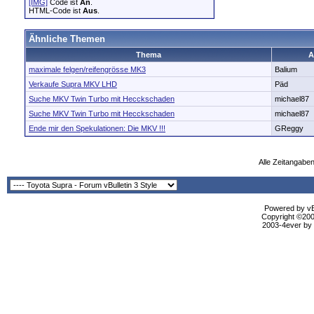
[IMG]
Code ist
An
.
HTML-Code ist
Aus
.
Ähnliche Themen
Thema
A
maximale felgen/reifengrösse MK3
Balium
Verkaufe Supra MKV LHD
Päd
Suche MKV Twin Turbo mit Hecckschaden
michael87
Suche MKV Twin Turbo mit Hecckschaden
michael87
Ende mir den Spekulationen: Die MKV !!!
GReggy
Alle Zeitangaben
Powered by vBu
Copyright ©2000
2003-4ever by B