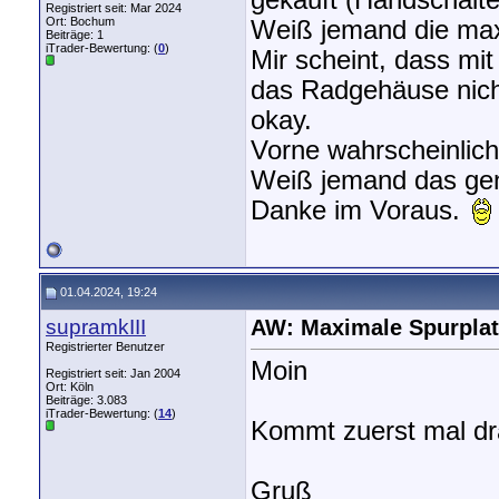
gekauft (Handschalte
Registriert seit: Mar 2024
Ort: Bochum
Weiß jemand die ma
Beiträge: 1
iTrader-Bewertung: (
0
)
Mir scheint, dass mi
das Radgehäuse nicht
okay.
Vorne wahrscheinlich
Weiß jemand das ge
Danke im Voraus.
01.04.2024, 19:24
supramkIII
AW: Maximale Spurpla
Registrierter Benutzer
Moin
Registriert seit: Jan 2004
Ort: Köln
Beiträge: 3.083
iTrader-Bewertung: (
14
)
Kommt zuerst mal dra
Gruß