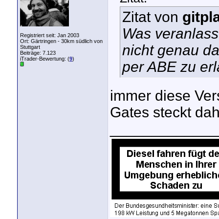
Zitat von
gitpl
Was veranlasst
Registriert seit: Jan 2003
Ort: Gärtringen - 30km südlich von
nicht genau da
Stuttgart
Beiträge: 7.123
iTrader-Bewertung: (
9
)
per ABE zu er
immer diese Vers
Gates steckt dahi
_____________