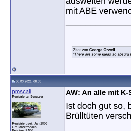
ausweiten werd
mit ABE verwend
_____________
Zitat von
George Orwell
“There are some ideas so absurd th
08.03.2021, 08:03
pmscali
AW: An alle mit K
Registrierter Benutzer
Ist doch gut so, 
Brülltüten versc
Registriert seit: Jan 2006
Ort: Marktrodach
Beiträge: 9.504