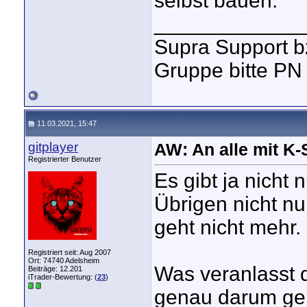
selbst bauen.
_____________
Supra Support b
Gruppe bitte PN
11.03.2021, 15:47
gitplayer
AW: An alle mit K
Registrierter Benutzer
Es gibt ja nicht
Übrigen nicht n
geht nicht mehr
Registriert seit: Aug 2007
Ort: 74740 Adelsheim
Was veranlasst d
Beiträge: 12.201
iTrader-Bewertung: (
23
)
genau darum geht