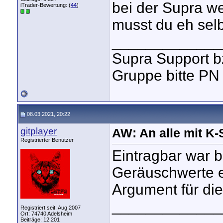
bei der Supra 
iTrader-Bewertung: (
44
)
musst du eh sel
_____________
Supra Support b
Gruppe bitte PN
08.03.2021, 20:22
gitplayer
AW: An alle mit K
Registrierter Benutzer
Eintragbar war b
Geräuschwerte ei
Argument für di
_____________
Registriert seit: Aug 2007
Ort: 74740 Adelsheim
Beiträge: 12.201