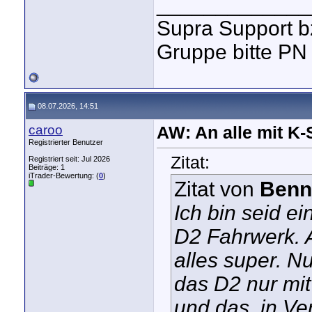
_____________
Supra Support b
Gruppe bitte PN
08.07.2026, 14:51
caroo
AW: An alle mit K
Registrierter Benutzer
Zitat:
Registriert seit: Jul 2026
Beiträge: 1
iTrader-Bewertung: (
0
)
Zitat von
Benn
Ich bin seid ei
D2 Fahrwerk. A
alles super. N
das D2 nur mit
und das, in Ve