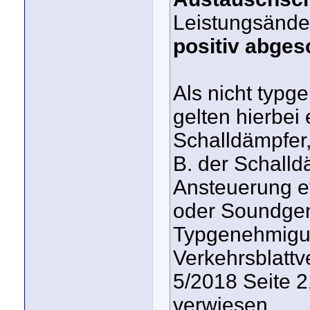
Leistungsänd
positiv abge
Als nicht typ
gelten hierbei
Schalldämpfer
B. der Schall
Ansteuerung e
oder Soundgene
Typgenehmigun
Verkehrsblattv
5/2018 Seite 21
verwiesen.