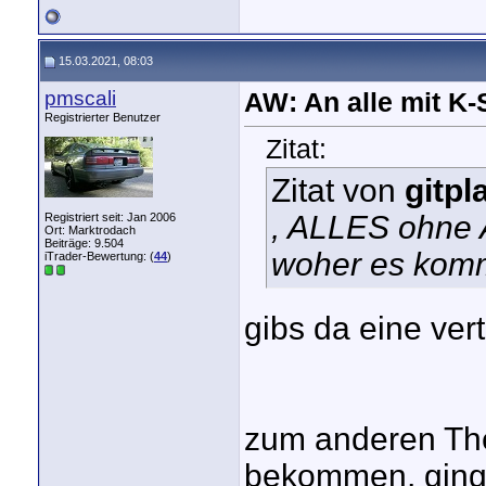
15.03.2021, 08:03
pmscali
AW: An alle mit K
Registrierter Benutzer
Zitat:
Zitat von
gitpl
, ALLES ohne A
Registriert seit: Jan 2006
Ort: Marktrodach
Beiträge: 9.504
woher es kom
iTrader-Bewertung: (
44
)
gibs da eine ve
zum anderen Th
bekommen, ging