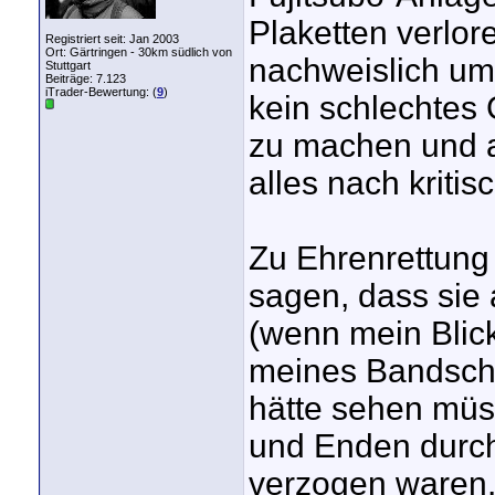
Plaketten verlo
Registriert seit: Jan 2003
Ort: Gärtringen - 30km südlich von
nachweislich um 
Stuttgart
Beiträge: 7.123
iTrader-Bewertung: (
9
)
kein schlechtes 
zu machen und 
alles nach kriti
Zu Ehrenrettung
sagen, dass sie 
(wenn mein Blic
meines Bandsche
hätte sehen müs
und Enden durch
verzogen waren.