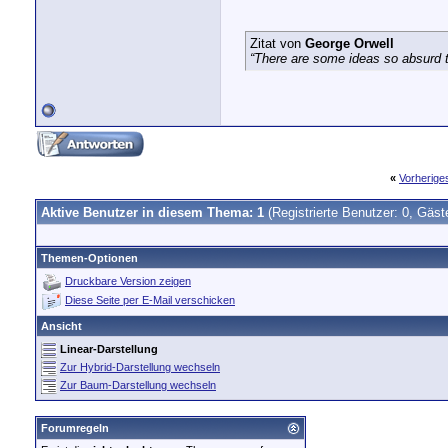
Zitat von
George Orwell
“There are some ideas so absurd th
«
Vorherig
Aktive Benutzer in diesem Thema: 1
(Registrierte Benutzer: 0, Gäst
Themen-Optionen
Druckbare Version zeigen
Diese Seite per E-Mail verschicken
Ansicht
Linear-Darstellung
Zur Hybrid-Darstellung wechseln
Zur Baum-Darstellung wechseln
Forumregeln