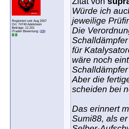
Zitat von
supr
Würde ich auc
jeweilige Prüfi
Registriert seit: Aug 2007
Ort: 74740 Adelsheim
Die Verordnung
Beiträge: 12.201
iTrader-Bewertung: (
23
)
Schalldämpfer 
für Katalysato
wäre noch eint
Schalldämpfer
Aber die ferti
scheiden bei 
Das erinnert m
Sumi88, als er
Selber-Aufsch