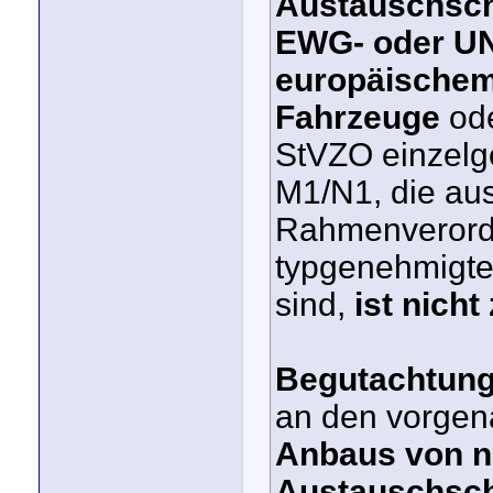
Austauschsch
EWG- oder U
europäischem
Fahrzeuge
ode
StVZO einzelg
M1/N1, die aus
Rahmenverordn
typgenehmigt
sind,
ist nicht
Begutachtun
an den vorge
Anbaus von n
Austauschsch