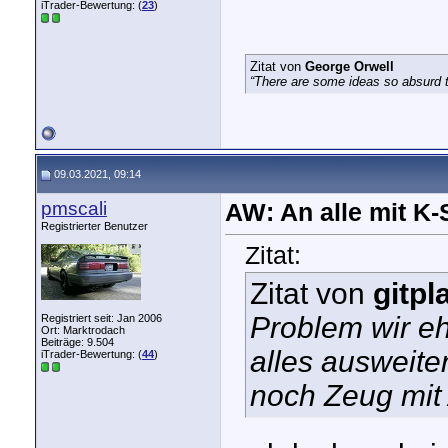
iTrader-Bewertung: (
23
)
Zitat von
George Orwell
“There are some ideas so absurd th
09.03.2021, 09:14
pmscali
AW: An alle mit K
Registrierter Benutzer
Zitat:
Zitat von
gitpl
Problem wir eh
Registriert seit: Jan 2006
Ort: Marktrodach
Beiträge: 9.504
alles ausweit
iTrader-Bewertung: (
44
)
noch Zeug mit