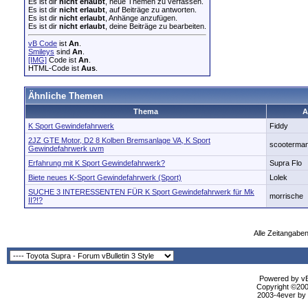
Es ist dir
nicht erlaubt
, neue Themen zu verfassen.
Es ist dir
nicht erlaubt
, auf Beiträge zu antworten.
Es ist dir
nicht erlaubt
, Anhänge anzufügen.
Es ist dir
nicht erlaubt
, deine Beiträge zu bearbeiten.
vB Code
ist
An
.
Smileys
sind
An
.
[IMG]
Code ist
An
.
HTML-Code ist
Aus
.
Ähnliche Themen
Thema
A
K Sport Gewindefahrwerk
Fiddy
2JZ GTE Motor, D2 8 Kolben Bremsanlage VA, K Sport
scooterma
Gewindefahrwerk uvm
Erfahrung mit K Sport Gewindefahrwerk?
Supra Flo
Biete neues K-Sport Gewindefahrwerk (Sport)
Lolek
SUCHE 3 INTERESSENTEN FÜR K Sport Gewindefahrwerk für Mk
morrische
II?!?
Alle Zeitangaben
Powered by vBu
Copyright ©2000
2003-4ever by B