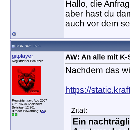
Hallo, die Anfrag
aber hast du dam
auch vor dem se
08.07.2026, 15:21
gitplayer
AW: An alle mit K
Registrierter Benutzer
Nachdem das wie
https://static.k
Registriert seit: Aug 2007
Ort: 74740 Adelsheim
Beiträge: 12.201
Zitat:
iTrader-Bewertung: (
23
)
Ein nachträgl