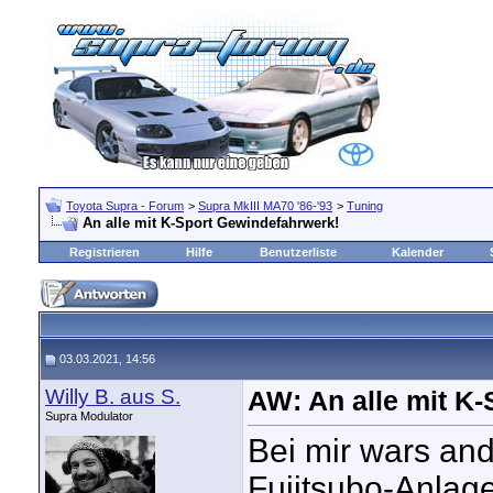
Toyota Supra - Forum
>
Supra MkIII MA70 '86-'93
>
Tuning
An alle mit K-Sport Gewindefahrwerk!
Registrieren
Hilfe
Benutzerliste
Kalender
03.03.2021, 14:56
Willy B. aus S.
AW: An alle mit K
Supra Modulator
Bei mir wars an
Fujitsubo-Anlage