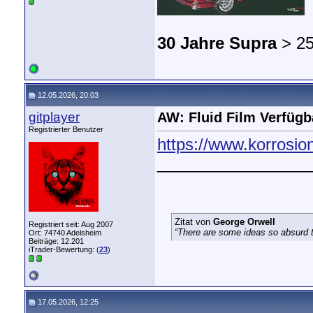
30 Jahre Supra
> 25
12.05.2026, 20:03
gitplayer
AW: Fluid Film Verfügba
Registrierter Benutzer
https://www.korrosion
_________________
Zitat von
George Orwell
Registriert seit: Aug 2007
“There are some ideas so absurd th
Ort: 74740 Adelsheim
Beiträge: 12.201
iTrader-Bewertung: (
23
)
17.05.2026, 12:25