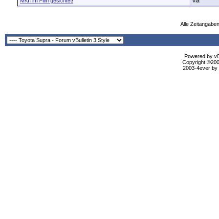
MKII im Film gesichtet!
Vla
Alle Zeitangaben
Powered by vBu
Copyright ©2000
2003-4ever by B