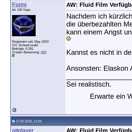
Formi
AW: Fluid Film Verfügba
Mr. Off-Topic
Nachdem ich kürzlich
die überbezahlten Me
kann einem Angst und
Registriert seit: May 2003
Ort: Schwarzwald
Beiträge: 8.281
Kannst es nicht in d
iTrader-Bewertung: (
17
)
Ansonsten: Elaskon A
_________________
Sei realistisch.
Erwarte ein 
17.05.2026, 13:39
gitplayer
AW: Fluid Film Verfügba