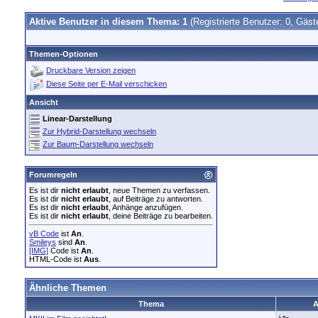
Aktive Benutzer in diesem Thema: 1
(Registrierte Benutzer: 0, Gäst
Themen-Optionen
Druckbare Version zeigen
Diese Seite per E-Mail verschicken
Ansicht
Linear-Darstellung
Zur Hybrid-Darstellung wechseln
Zur Baum-Darstellung wechseln
Forumregeln
Es ist dir
nicht erlaubt
, neue Themen zu verfassen.
Es ist dir
nicht erlaubt
, auf Beiträge zu antworten.
Es ist dir
nicht erlaubt
, Anhänge anzufügen.
Es ist dir
nicht erlaubt
, deine Beiträge zu bearbeiten.
vB Code
ist
An
.
Smileys
sind
An
.
[IMG]
Code ist
An
.
HTML-Code ist
Aus
.
Ähnliche Themen
Thema
A