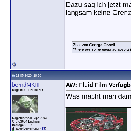
Dazu sag ich jetzt ma
langsam keine Grenze
_________________
Zitat von
George Orwell
“There are some ideas so absurd th
12.05.2026, 19:28
berndMKIII
AW: Fluid Film Verfügba
Registrierter Benutzer
Was macht man dam
_________________
Registriert seit: Apr 2003
Ort: 63654 Büdingen
Beiträge: 2.192
iTrader-Bewertung: (
13
)