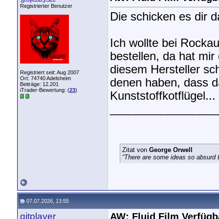
Registrierter Benutzer
Die schicken es dir d
Ich wollte bei Rockau
bestellen, da hat mir
diesem Hersteller sc
Registriert seit: Aug 2007
Ort: 74740 Adelsheim
denen haben, dass da 
Beiträge: 12.201
iTrader-Bewertung: (
23
)
Kunststoffkotflügel...
_________________
Zitat von
George Orwell
“There are some ideas so absurd th
07.07.2026, 13:55
gitplayer
AW: Fluid Film Verfügba