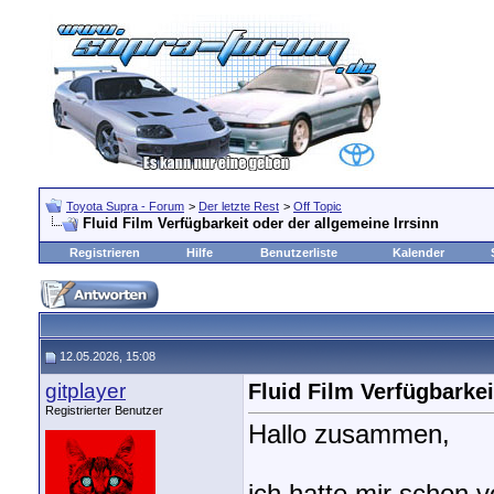
Toyota Supra - Forum
>
Der letzte Rest
>
Off Topic
Fluid Film Verfügbarkeit oder der allgemeine Irrsinn
Registrieren
Hilfe
Benutzerliste
Kalender
12.05.2026, 15:08
gitplayer
Fluid Film Verfügbarkei
Registrierter Benutzer
Hallo zusammen,