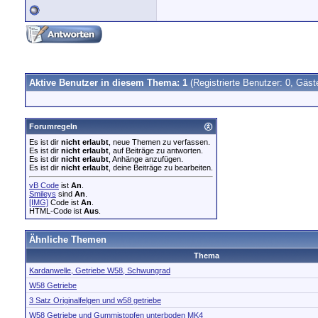
Aktive Benutzer in diesem Thema: 1
(Registrierte Benutzer: 0, Gäst
Forumregeln
Es ist dir
nicht erlaubt
, neue Themen zu verfassen.
Es ist dir
nicht erlaubt
, auf Beiträge zu antworten.
Es ist dir
nicht erlaubt
, Anhänge anzufügen.
Es ist dir
nicht erlaubt
, deine Beiträge zu bearbeiten.
vB Code
ist
An
.
Smileys
sind
An
.
[IMG]
Code ist
An
.
HTML-Code ist
Aus
.
Ähnliche Themen
Thema
Kardanwelle, Getriebe W58, Schwungrad
W58 Getriebe
3 Satz Originalfelgen und w58 getriebe
W58 Getriebe und Gummistopfen unterboden MK4