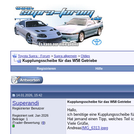
Toyota Supra - Forum
>
Supra allgemein
>
Oldies
Kupplungsscheibe für das W58 Getriebe
Registrieren
Hilfe
14.01.2026, 15:42
Superandi
Kupplungsscheibe für das W58 Getriebe
Registrierter Benutzer
Hallo,
ich benötige eine Kupplungsscheibe f
Registriert seit: Jan 2026
Hat jemand einen Tipp, welches Teil i
Beiträge: 1
iTrader-Bewertung: (
0
)
Viele Grüße,
Andreas
IMG_6313.jpeg