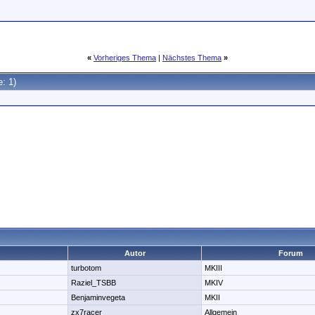
«
Vorheriges Thema
|
Nächstes Thema
»
e: 1)
Autor
Forum
turbotom
MKIII
Raziel_TSBB
MKIV
Benjaminvegeta
MKII
zx7racer
Allgemein