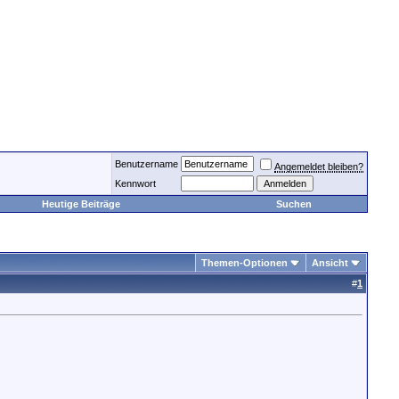
Benutzername
Angemeldet bleiben?
Kennwort
Heutige Beiträge
Suchen
Themen-Optionen
Ansicht
#
1