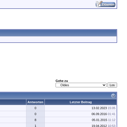
Gehe zu
Antworten
Letzter Beitrag
0
13.02.2023
15:05
0
06.09.2016
01:41
8
05.01.2015
11:12
1
19.04.2012
10:53