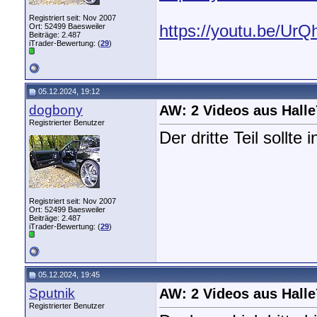
Registriert seit: Nov 2007
Ort: 52499 Baesweiler
https://youtu.be/Ur
Beiträge: 2.487
iTrader-Bewertung: (
29
)
05.12.2024, 19:12
dogbony
AW: 2 Videos aus Halle
Registrierter Benutzer
Der dritte Teil sollt
Registriert seit: Nov 2007
Ort: 52499 Baesweiler
Beiträge: 2.487
iTrader-Bewertung: (
29
)
05.12.2024, 19:45
Sputnik
AW: 2 Videos aus Halle
Registrierter Benutzer