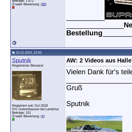
Beiträge: 1.672
iTrader-Bewertung: (
22
)
__________
_______________
Ne
Bestellung
_______
10.12.2024, 22:50
Sputnik
AW: 2 Videos aus Halle
Registrierter Benutzer
Vielen Dank für's teil
_________________
Gruß
Sputnik
Registriert seit: Oct 2018
Ort: Geisenhausen bei Landshut
Beiträge: 151
iTrader-Bewertung: (
1
)