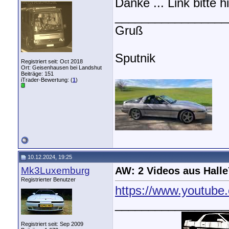
Danke ... Link bitte h
_________________
Gruß
Sputnik
Registriert seit: Oct 2018
Ort: Geisenhausen bei Landshut
Beiträge: 151
iTrader-Bewertung: (
1
)
10.12.2024, 19:25
Mk3Luxemburg
AW: 2 Videos aus Halle
Registrierter Benutzer
https://www.youtube
_________________
Registriert seit: Sep 2009