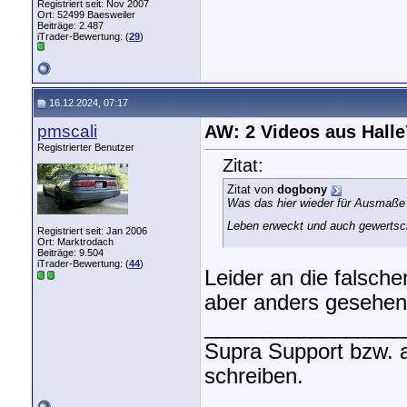
Registriert seit: Nov 2007
Ort: 52499 Baesweiler
Beiträge: 2.487
iTrader-Bewertung: (
29
)
16.12.2024, 07:17
pmscali
AW: 2 Videos aus Halle
Registrierter Benutzer
Zitat:
Zitat von
dogbony
Was das hier wieder für Ausmaße
Leben erweckt und auch gewertsch
Registriert seit: Jan 2006
Ort: Marktrodach
Beiträge: 9.504
iTrader-Bewertung: (
44
)
Leider an die falsche
aber anders gesehen 
_________________
Supra Support bzw. 
schreiben.