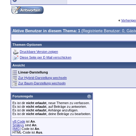
«
Vorherig
Aktive Benutzer in diesem Thema: 1
(Registrierte Benutzer: 0, Gäst
Themen-Optionen
Druckbare Version zeigen
Diese Seite per E-Mail verschicken
Ansicht
Linear-Darstellung
Zur Hybrid-Darstellung wechseln
Zur Baum-Darstellung wechseln
Forumregeln
Es ist dir
nicht erlaubt
, neue Themen zu verfassen.
Es ist dir
nicht erlaubt
, auf Beiträge zu antworten.
Es ist dir
nicht erlaubt
, Anhänge anzufügen.
Es ist dir
nicht erlaubt
, deine Beiträge zu bearbeiten.
vB Code
ist
An
.
Smileys
sind
An
.
[IMG]
Code ist
An
.
HTML-Code ist
Aus
.