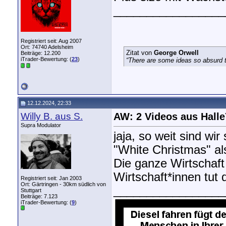
_________________
Registriert seit: Aug 2007
Ort: 74740 Adelsheim
Zitat von
George Orwell
Beiträge: 12.200
iTrader-Bewertung: (
23
)
“There are some ideas so absurd th
12.12.2024, 22:33
Willy B. aus S.
AW: 2 Videos aus Halle
Supra Modulator
jaja, so weit sind wi
"White Christmas" als 
Die ganze Wirtschaft
Wirtschaft*innen tut
Registriert seit: Jan 2003
Ort: Gärtringen - 30km südlich von
_________________
Stuttgart
Beiträge: 7.123
iTrader-Bewertung: (
9
)