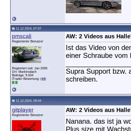
11.12.2024, 07:07
pmscali
AW: 2 Videos aus Halle
Registrierter Benutzer
Ist das Video von de
einer Schraube vom 
_________________
Registriert seit: Jan 2006
Supra Support bzw. 
Ort: Marktrodach
Beiträge: 9.504
schreiben.
iTrader-Bewertung: (
44
)
11.12.2024, 08:04
gitplayer
AW: 2 Videos aus Halle
Registrierter Benutzer
Nanana. das ist ja wo
Plus size mit Wachs