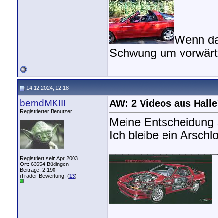
Wenn das
Schwung um vorwärt
14.12.2024, 12:18
berndMKIII
AW: 2 Videos aus Halle
Registrierter Benutzer
Meine Entscheidung s
Ich bleibe ein Arsch
_________________
Registriert seit: Apr 2003
Ort: 63654 Büdingen
Beiträge: 2.190
iTrader-Bewertung: (
13
)