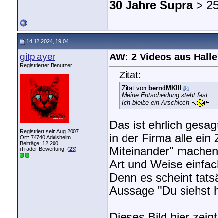
30 Jahre Supra
> 25
14.12.2024, 19:04
gitplayer
AW: 2 Videos aus Halle
Registrierter Benutzer
Zitat:
Zitat von
berndMKIII
Meine Entscheidung steht fest.
Ich bleibe ein Arschloch
Das ist ehrlich gesag
Registriert seit: Aug 2007
in der Firma alle ei
Ort: 74740 Adelsheim
Beiträge: 12.200
Miteinander" machen m
iTrader-Bewertung: (
23
)
Art und Weise einfac
Denn es scheint tatsä
Aussage "Du siehst he
Dieses Bild hier zeig