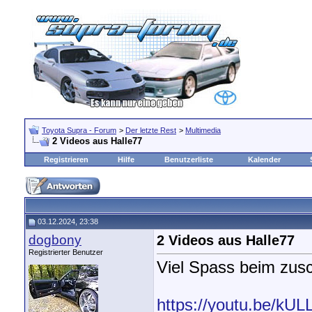
Toyota Supra - Forum
>
Der letzte Rest
>
Multimedia
2 Videos aus Halle77
Registrieren
Hilfe
Benutzerliste
Kalender
03.12.2024, 23:38
dogbony
2 Videos aus Halle77
Registrierter Benutzer
Viel Spass beim zus
https://youtu.be/kU