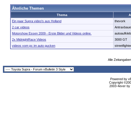
Ähnliche Themen
Thema
A
Ein paar Supra video's aus Holland
thevork
2 car videos
Antraxbaue
Motorshow Essen 2009 - Erste Bilder und Videos online.
autoaufkle
2x MidnightRace Videos
3000 GT
videos vom pc im auto gucken
streetfighte
Alle Zeitangaben
Powered by vBu
Copyright ©2000
2003-4ever by B