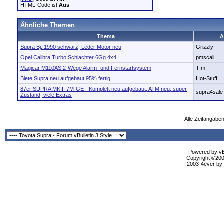
HTML-Code ist
Aus
.
Ähnliche Themen
Thema
A
Supra Bj. 1990 schwarz, Leder Motor neu
Grizzly
Opel Calibra Turbo Schlachter 6Gg 4x4
pmscali
Magicar M110AS 2-Wege Alarm- und Fernstartsystem
T!m
Biete Supra neu aufgebaut 95% fertig
Hot-Stuff
87er SUPRA MKIII 7M-GE - Komplett neu aufgebaut, ATM neu, super
supra4sale
Zustand, viele Extras
Alle Zeitangaben
Powered by vBu
Copyright ©2000
2003-4ever by B