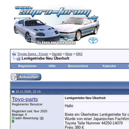
Toyota Supra - Forum
>
Handel
>
Biete
>
MKII
Lenkgetriebe Neu Überholt
Registrieren
Hilfe
Benutzerliste
Kalender
15.11.2020, 22:15
Toyo-parts
Lenkgetriebe Neu Überholt
Registrierter Benutzer
Hallo
Registriert seit: Nov 2020
Biete ein Überholtes Lenkgetriebe für
Beiträge: 4
iTrader-Bewertung: (
0
)
Wurde von einer Japanischen Fachfirm
Toyota Teile Nummer 44250-14070
Preis 380 €