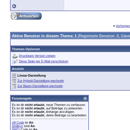
«
Vorherig
Aktive Benutzer in diesem Thema: 1
(Registrierte Benutzer: 0, Gäst
Themen-Optionen
Druckbare Version zeigen
Diese Seite per E-Mail verschicken
Ansicht
Linear-Darstellung
Zur Hybrid-Darstellung wechseln
Zur Baum-Darstellung wechseln
Forumregeln
Es ist dir
nicht erlaubt
, neue Themen zu verfassen.
Es ist dir
nicht erlaubt
, auf Beiträge zu antworten.
Es ist dir
nicht erlaubt
, Anhänge anzufügen.
Es ist dir
nicht erlaubt
, deine Beiträge zu bearbeiten.
vB Code
ist
An
.
Smileys
sind
An
.
[IMG]
Code ist
An
.