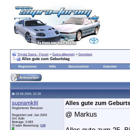
Toyota Supra - Forum
>
Supra allgemein
>
Sonstiges
Alles gute zum Geburtstag
Registrieren
Hilfe
Benutzerliste
Kalender
03.09.2004, 01:28
supramkIII
Alles gute zum Geburt
Registrierter Benutzer
@ Markus
Registriert seit: Jan 2004
Ort: Köln
Beiträge: 3.083
iTrader-Bewertung: (
14
)