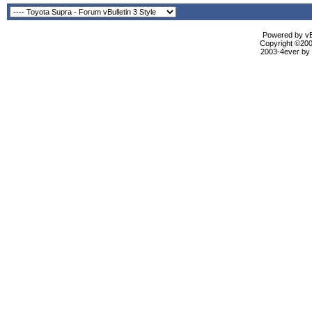
Powered by vBu
Copyright ©2000
2003-4ever by B