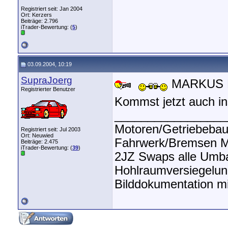
Registriert seit: Jan 2004
Ort: Kerzers
Beiträge: 2.796
iTrader-Bewertung: (
5
)
03.09.2004, 10:19
SupraJoerg
MARKUS H
Registrierter Benutzer
Kommst jetzt auch in
_________________
Motoren/Getriebeba
Registriert seit: Jul 2003
Ort: Neuwied
Fahrwerk/Bremsen Mo
Beiträge: 2.475
iTrader-Bewertung: (
39
)
2JZ Swaps alle Umb
Hohlraumversiegelun
Bilddokumentation m