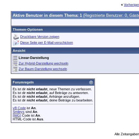
«
Vorherig
Aktive Benutzer in diesem Thema: 1
(Registrierte Benutzer: 0, Gäst
Themen-Optionen
Druckbare Version zeigen
Diese Seite per E-Mail verschicken
Ansicht
Linear-Darstellung
Zur Hybrid-Darstellung wechseln
Zur Baum-Darstellung wechseln
Forumregeln
Es ist dir
nicht erlaubt
, neue Themen zu verfassen.
Es ist dir
nicht erlaubt
, auf Beiträge zu antworten.
Es ist dir
nicht erlaubt
, Anhänge anzufügen.
Es ist dir
nicht erlaubt
, deine Beiträge zu bearbeiten.
vB Code
ist
An
.
Smileys
sind
An
.
[IMG]
Code ist
An
.
HTML-Code ist
Aus
.
Alle Zeitangaben