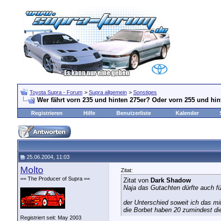
Toyota Supra - Forum
>
Supra allgemein
>
Sonstiges
Wer fährt vorn 235 und hinten 275er? Oder vorn 255 und hin
Registrieren
Hilfe
Benutzerliste
Kalender
25.06.2004, 11:03
Molto
Zitat:
== The Producer of Supra ==
Zitat von
Dark Shadow
Naja das Gutachten dürfte auch für
der Unterschied soweit ich das m
die Borbet haben 20 zumindest die
Registriert seit: May 2003