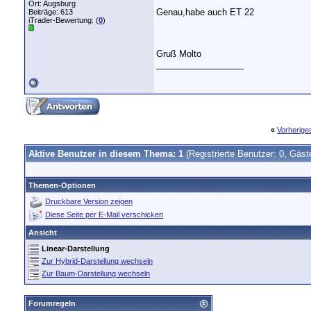
Ort: Augsburg
Genau,habe auch ET 22
Beiträge: 613
iTrader-Bewertung: (
0
)
Gruß Molto
__________________
«
Vorherig
Aktive Benutzer in diesem Thema: 1
(Registrierte Benutzer: 0, Gäst
Themen-Optionen
Druckbare Version zeigen
Diese Seite per E-Mail verschicken
Ansicht
Linear-Darstellung
Zur Hybrid-Darstellung wechseln
Zur Baum-Darstellung wechseln
Forumregeln