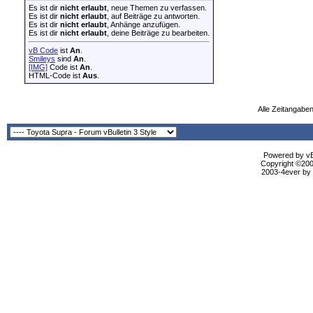
Es ist dir
nicht erlaubt
, neue Themen zu verfassen.
Es ist dir
nicht erlaubt
, auf Beiträge zu antworten.
Es ist dir
nicht erlaubt
, Anhänge anzufügen.
Es ist dir
nicht erlaubt
, deine Beiträge zu bearbeiten.
vB Code
ist
An
.
Smileys
sind
An
.
[IMG]
Code ist
An
.
HTML-Code ist
Aus
.
Alle Zeitangaben
Powered by vBu
Copyright ©2000
2003-4ever by B