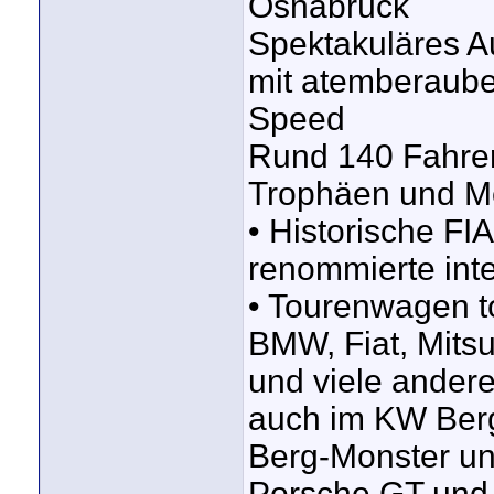
Osnabrück
Spektakuläres A
mit atemberaub
Speed
Rund 140 Fahrer
Trophäen und Me
• Historische FI
renommierte inte
• Tourenwagen to
BMW, Fiat, Mits
und viele ander
auch im KW Ber
Berg-Monster u
Porsche GT und C