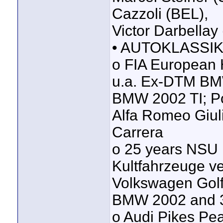
Cazzoli (BEL),
Victor Darbellay
• AUTOKLASSIKE
o FIA European H
u.a. Ex-DTM BMW
BMW 2002 TI; Po
Alfa Romeo Giuli
Carrera
o 25 years NSU 
Kultfahrzeuge v
Volkswagen Golf
BMW 2002 and 32
o Audi Pikes Pe