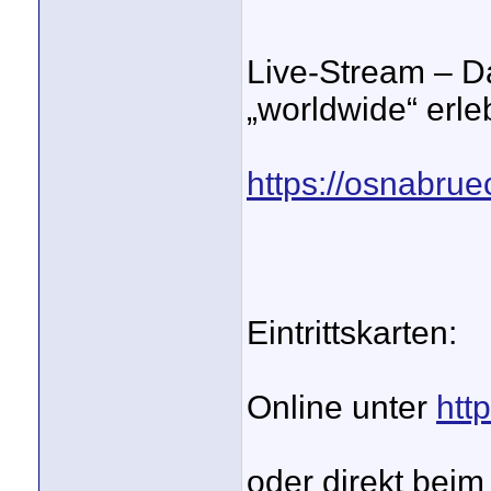
Live-Stream – D
„worldwide“ erle
https://osnabru
Eintrittskarten:
Online unter
htt
oder direkt beim