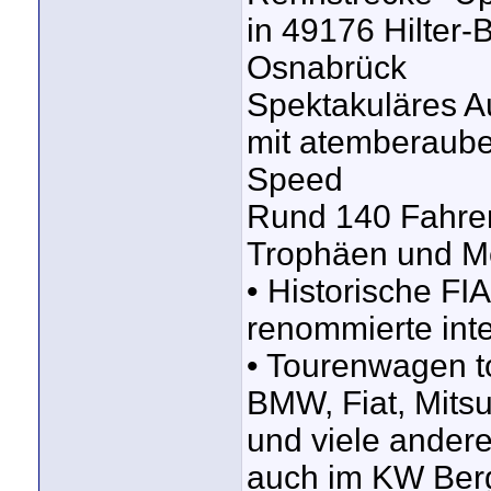
in 49176 Hilter-
Osnabrück
Spektakuläres A
mit atemberaub
Speed
Rund 140 Fahrer
Trophäen und Me
• Historische FI
renommierte inte
• Tourenwagen to
BMW, Fiat, Mits
und viele ander
auch im KW Ber