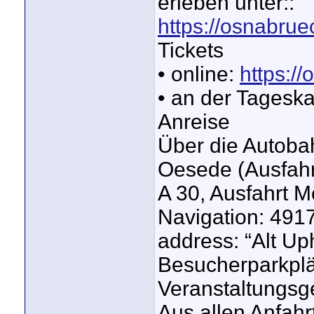
erleben unter::
https://osnabru
Tickets
• online:
https:/
• an der Tagesk
Anreise
Über die Autobah
Oesede (Ausfahrt
A 30, Ausfahrt M
Navigation: 4917
address: “Alt Up
Besucherparkplä
Veranstaltungsg
Aus allen Anfahr