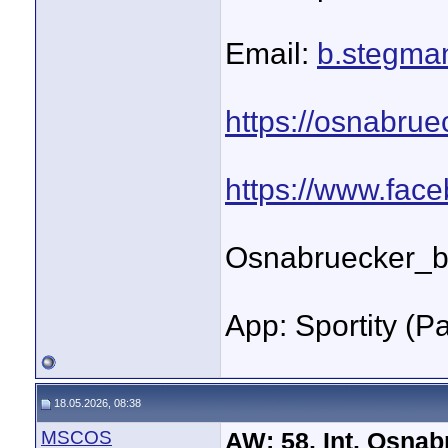
Email:
b.stegm
https://osnabru
https://www.fa
Osnabruecker_b
App: Sportity (
18.05.2026, 08:38
MSCOS
AW: 58. Int. Osna