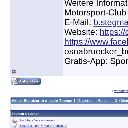
Weitere Informa
Motorsport-Club
E-Mail:
b.stegm
Website:
https:
https://www.fa
osnabruecker_b
Gratis-App: Spo
«
Vorherig
Aktive Benutzer in diesem Thema: 1
(Registrierte Benutzer: 0, Gäst
Themen-Optionen
Druckbare Version zeigen
Diese Seite per E-Mail verschicken