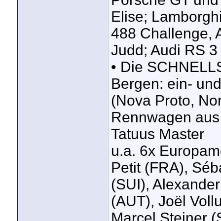
Elise; Lamborghi
488 Challenge, 
Judd; Audi RS 
• Die SCHNELL
Bergen: ein- un
(Nova Proto, Nor
Rennwagen aus 
Tatuus Master
u.a. 6x Europame
Petit (FRA), Séb
(SUI), Alexande
(AUT), Joël Vollu
Marcel Steiner 