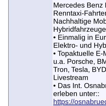
Mercedes Benz R
Renntaxi-Fahrt
Nachhaltige Mobi
Hybridfahrzeuge
• Einmalig in Eu
Elektro- und Hy
• Topaktuelle E
u.a. Porsche, B
Tron, Tesla, B
Livestream
• Das Int. Osna
erleben unter::
https://osnabru