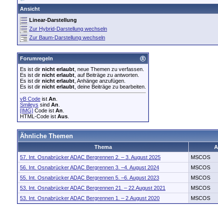
Ansicht
Linear-Darstellung
Zur Hybrid-Darstellung wechseln
Zur Baum-Darstellung wechseln
Forumregeln
Es ist dir
nicht erlaubt
, neue Themen zu verfassen.
Es ist dir
nicht erlaubt
, auf Beiträge zu antworten.
Es ist dir
nicht erlaubt
, Anhänge anzufügen.
Es ist dir
nicht erlaubt
, deine Beiträge zu bearbeiten.
vB Code
ist
An
.
Smileys
sind
An
.
[IMG]
Code ist
An
.
HTML-Code ist
Aus
.
Ähnliche Themen
Thema
A
57. Int. Osnabrücker ADAC Bergrennen 2. – 3. August 2025
MSCOS
56. Int. Osnabrücker ADAC Bergrennen 3. –4. August 2024
MSCOS
55. Int. Osnabrücker ADAC Bergrennen 5. –6. August 2023
MSCOS
53. Int. Osnabrücker ADAC Bergrennen 21. – 22.August 2021
MSCOS
53. Int. Osnabrücker ADAC Bergrennen 1. – 2.August 2020
MSCOS