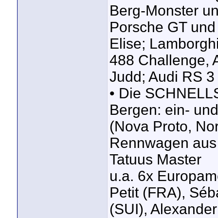
Berg-Monster u
Porsche GT und C
Elise; Lamborghi
488 Challenge, 
Judd; Audi RS 
• Die SCHNELL
Bergen: ein- un
(Nova Proto, Nor
Rennwagen aus 
Tatuus Master
u.a. 6x Europame
Petit (FRA), Séb
(SUI), Alexande