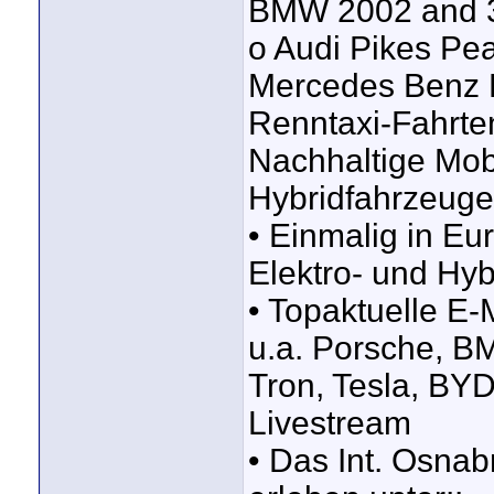
BMW 2002 and 32
o Audi Pikes Pe
Mercedes Benz R
Renntaxi-Fahrt
Nachhaltige Mobi
Hybridfahrzeuge
• Einmalig in Eu
Elektro- und Hy
• Topaktuelle E
u.a. Porsche, B
Tron, Tesla, B
Livestream
• Das Int. Osna