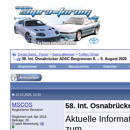
Toyota Supra - Forum
>
Supra allgemein
>
Treffen (Orga)
58. Int. Osnabrücker ADAC Bergrennen 8. – 9. August 2026
Registrieren
Hilfe
Benutzerliste
Kalender
10.02.2026, 10:20
MSCOS
58. Int. Osnabrüc
Registrierter Benutzer
Aktuelle Inform
Registriert seit: Apr 2018
Beiträge: 29
iTrader-Bewertung: (
0
)
zum…