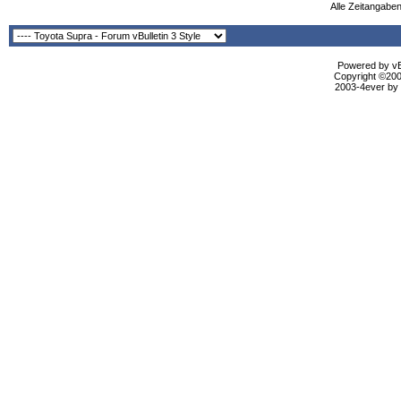
Alle Zeitangaben
Powered by vBu
Copyright ©2000
2003-4ever by B