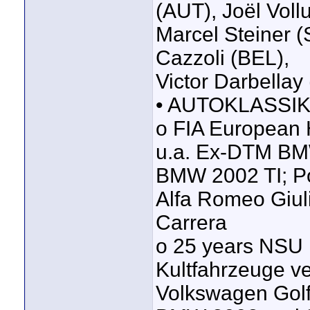
(AUT), Joël Vollu
Marcel Steiner 
Cazzoli (BEL),
Victor Darbellay
• AUTOKLASSIKE
o FIA European H
u.a. Ex-DTM BMW
BMW 2002 TI; Po
Alfa Romeo Giuli
Carrera
o 25 years NSU 
Kultfahrzeuge v
Volkswagen Golf