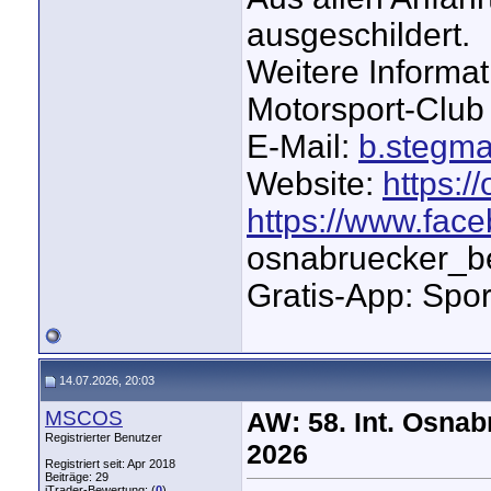
ausgeschildert.
Weitere Informa
Motorsport-Club
E-Mail:
b.stegm
Website:
https:
https://www.fa
osnabruecker_b
Gratis-App: Spo
14.07.2026, 20:03
MSCOS
AW: 58. Int. Osna
Registrierter Benutzer
2026
Registriert seit: Apr 2018
Beiträge: 29
iTrader-Bewertung: (
0
)