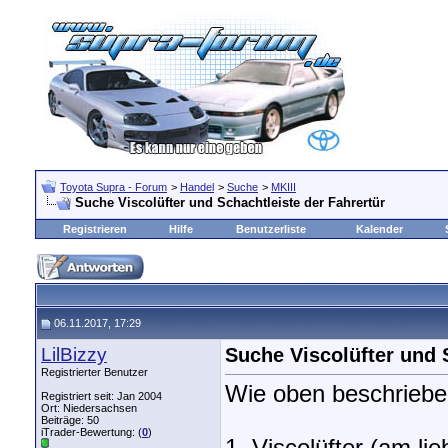
Toyota Supra - Forum
>
Handel
>
Suche
>
MKIII
Suche Viscolüfter und Schachtleiste der Fahrertür
Registrieren
Hilfe
Benutzerliste
Kalender
06.11.2017, 17:29
LilBizzy
Suche Viscolüfter und 
Registrierter Benutzer
Wie oben beschriebe
Registriert seit: Jan 2004
Ort: Niedersachsen
Beiträge: 50
iTrader-Bewertung: (
0
)