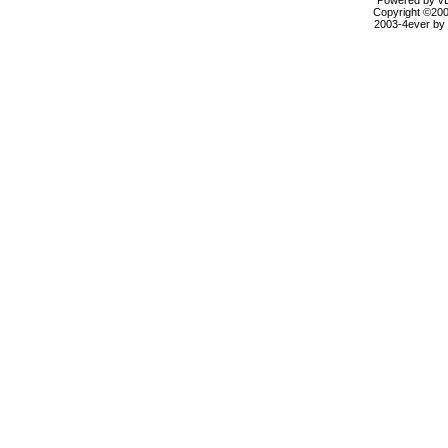
Powered by vBu
Copyright ©2000
2003-4ever by B