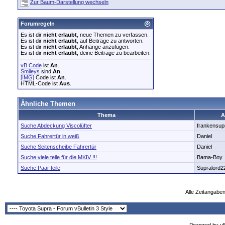
Zur Baum-Darstellung wechseln
Forumregeln
Es ist dir
nicht erlaubt
, neue Themen zu verfassen.
Es ist dir
nicht erlaubt
, auf Beiträge zu antworten.
Es ist dir
nicht erlaubt
, Anhänge anzufügen.
Es ist dir
nicht erlaubt
, deine Beiträge zu bearbeiten.
vB Code
ist
An
.
Smileys
sind
An
.
[IMG]
Code ist
An
.
HTML-Code ist
Aus
.
Ähnliche Themen
Thema
A
Suche Abdeckung Viscolüfter
frankensup
Suche Fahrertür in weiß
Daniel
Suche Seitenscheibe Fahrertür
Daniel
Suche viele teile für die MKIV !!!
Bama-Boy
Suche Paar teile
Supralord2
Alle Zeitangaben