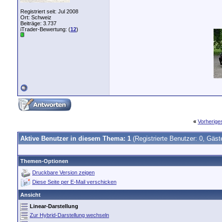
Registriert seit: Jul 2008
Ort: Schweiz
Beiträge: 3.737
iTrader-Bewertung: (
12
)
«
Vorherig
Aktive Benutzer in diesem Thema: 1
(Registrierte Benutzer: 0, Gäst
Themen-Optionen
Druckbare Version zeigen
Diese Seite per E-Mail verschicken
Ansicht
Linear-Darstellung
Zur Hybrid-Darstellung wechseln