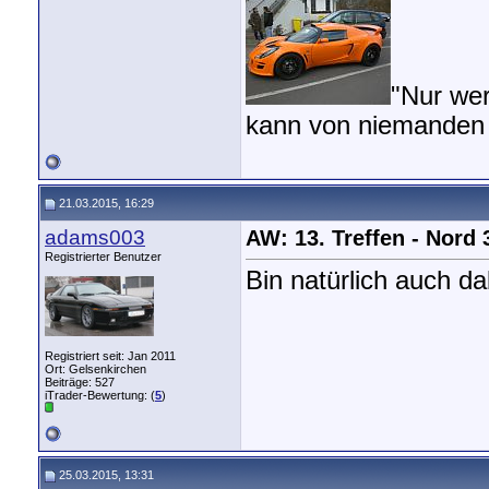
"Nur we
kann von niemanden 
21.03.2015, 16:29
adams003
AW: 13. Treffen - Nord
Registrierter Benutzer
Bin natürlich auch da
Registriert seit: Jan 2011
Ort: Gelsenkirchen
Beiträge: 527
iTrader-Bewertung: (
5
)
25.03.2015, 13:31