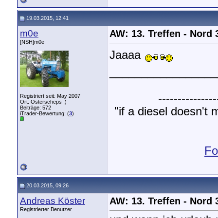
19.03.2015, 12:41
m0e
AW: 13. Treffen - Nord
[NSH]m0e
Jaaaa
_________________
------------
Registriert seit: May 2007
Ort: Osterscheps :)
Beiträge: 572
"if a diesel doesn'
iTrader-Bewertung: (
3
)
Fo
20.03.2015, 09:26
Andreas Köster
AW: 13. Treffen - Nord
Registrierter Benutzer