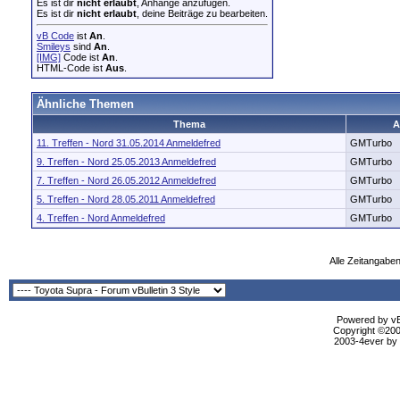
Es ist dir
nicht erlaubt
, Anhänge anzufügen.
Es ist dir
nicht erlaubt
, deine Beiträge zu bearbeiten.
vB Code
ist
An
.
Smileys
sind
An
.
[IMG]
Code ist
An
.
HTML-Code ist
Aus
.
Ähnliche Themen
Thema
A
11. Treffen - Nord 31.05.2014 Anmeldefred
GMTurbo
9. Treffen - Nord 25.05.2013 Anmeldefred
GMTurbo
7. Treffen - Nord 26.05.2012 Anmeldefred
GMTurbo
5. Treffen - Nord 28.05.2011 Anmeldefred
GMTurbo
4. Treffen - Nord Anmeldefred
GMTurbo
Alle Zeitangaben
Powered by vBu
Copyright ©2000
2003-4ever by B