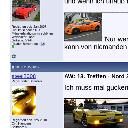
und wenn ich urlaub
_________________
Registriert seit: Jan 2007
Ort: Im schönen (EX-
Münsterland),nun im schönen
Waldecker Land!
"Nur we
Beiträge: 5.944
iTrader-Bewertung: (
22
)
kann von niemanden 
20.03.2015, 10:59
steel2008
AW: 13. Treffen - Nord
Registrierter Benutzer
Ich muss mal gucken
_________________
Registriert seit: Nov 2010
Ort: Hamburg
Beiträge: 82