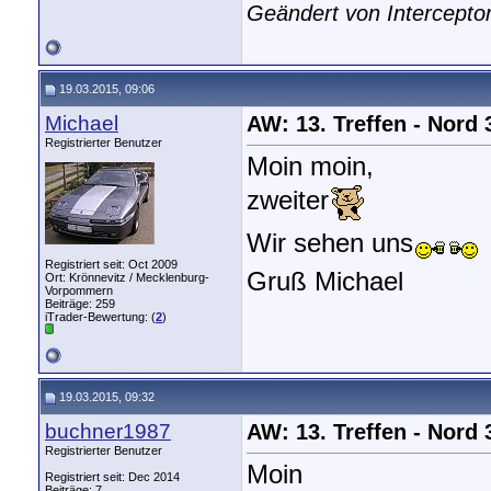
Geändert von Intercepto
19.03.2015, 09:06
Michael
AW: 13. Treffen - Nord
Registrierter Benutzer
Moin moin,
zweiter
Wir sehen uns
Registriert seit: Oct 2009
Gruß Michael
Ort: Krönnevitz / Mecklenburg-
Vorpommern
Beiträge: 259
iTrader-Bewertung: (
2
)
19.03.2015, 09:32
buchner1987
AW: 13. Treffen - Nord
Registrierter Benutzer
Moin
Registriert seit: Dec 2014
Beiträge: 7