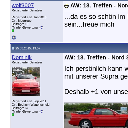
wolf3007
AW: 13. Treffen - No
Registrierter Benutzer
...da es so schön im 
Registriert seit: Jan 2015
Ort: Moorrege
sein...freue mich
Beiträge: 13
iTrader-Bewertung: (
0
)
25.03.2015, 19:57
Dominik
AW: 13. Treffen - Nord
Registrierter Benutzer
Ich persönlich kann 
mit unserer Supra ge
Deshalb +1 von unser
_________________
Registriert seit: Sep 2011
Ort: Bochum-Wattenscheid
Beiträge: 67
iTrader-Bewertung: (
0
)