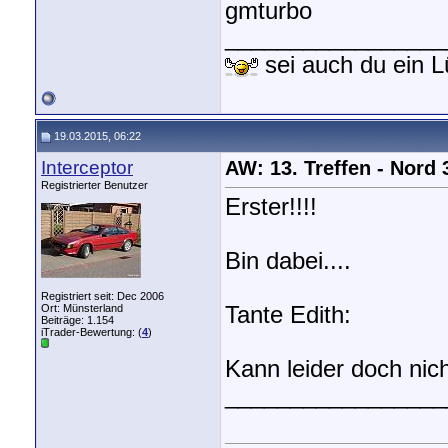
gmturbo
_________________
sei auch du ein
19.03.2015, 06:22
Interceptor
AW: 13. Treffen - Nord
Registrierter Benutzer
Erster!!!!
Bin dabei....
Registriert seit: Dec 2006
Ort: Münsterland
Tante Edith:
Beiträge: 1.154
iTrader-Bewertung: (
4
)
Kann leider doch nic
_________________