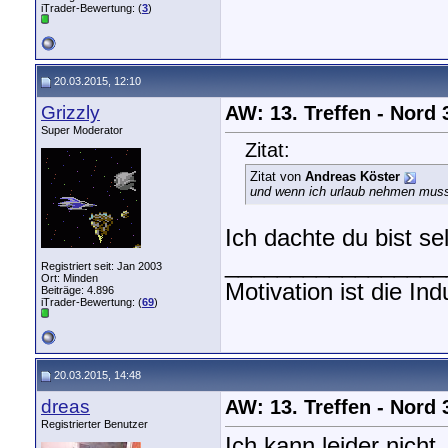
iTrader-Bewertung: (
3
)
20.03.2015, 12:10
Grizzly
AW: 13. Treffen - Nord
Super Moderator
Zitat:
Zitat von
Andreas Köster
und wenn ich urlaub nehmen muss
Ich dachte du bist se
_________________
Registriert seit: Jan 2003
Ort: Minden
Motivation ist die In
Beiträge: 4.896
iTrader-Bewertung: (
69
)
20.03.2015, 14:48
dreas
AW: 13. Treffen - Nord
Registrierter Benutzer
Ich kann leider nicht