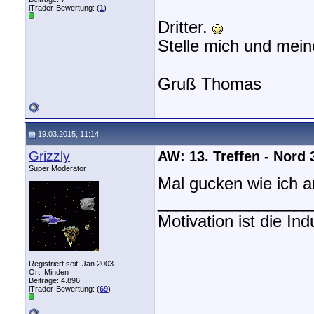
iTrader-Bewertung: (
1
)
Dritter.
Stelle mich und mein
Gruß Thomas
19.03.2015, 11:14
Grizzly
AW: 13. Treffen - Nord
Super Moderator
Mal gucken wie ich a
_________________
Motivation ist die In
Registriert seit: Jan 2003
Ort: Minden
Beiträge: 4.896
iTrader-Bewertung: (
69
)