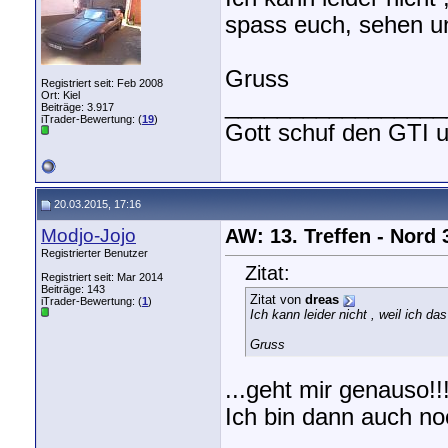
spass euch, sehen u
Gruss
Registriert seit: Feb 2008
Ort: Kiel
_________________
Beiträge: 3.917
iTrader-Bewertung: (
19
)
Gott schuf den GTI u
20.03.2015, 17:16
Modjo-Jojo
AW: 13. Treffen - Nord
Registrierter Benutzer
Zitat:
Registriert seit: Mar 2014
Beiträge: 143
Zitat von
dreas
iTrader-Bewertung: (
1
)
Ich kann leider nicht , weil ich
Gruss
...geht mir genauso!!
Ich bin dann auch no