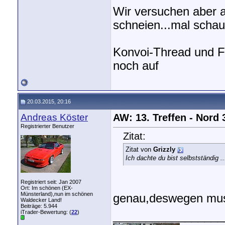
Wir versuchen aber a
schneien...mal schau
Konvoi-Thread und Fu
noch auf
20.03.2015, 20:16
Andreas Köster
AW: 13. Treffen - Nord
Registrierter Benutzer
Zitat:
Zitat von
Grizzly
Ich dachte du bist selbstständig .
Registriert seit: Jan 2007
Ort: Im schönen (EX-
Münsterland),nun im schönen
genau,deswegen muss
Waldecker Land!
Beiträge: 5.944
iTrader-Bewertung: (
22
)
_________________