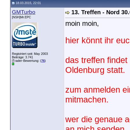
18.03.2015, 22:01
GMTurbo
13. Treffen - Nord 3
[NSH]Mr.EPC
moin moin,
hier könnt ihr eu
Registriert seit: May 2003
das treffen finde
Beiträge: 3.741
iTrader-Bewertung: (
76
)
Oldenburg statt.
zum anmelden ei
mitmachen.
wer die genaue ad
an mich senden.