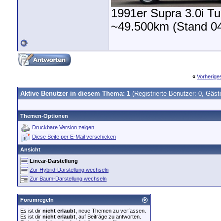
1991er Supra 3.0i 
~49.500km (Stand 04
«
Vorherig
Aktive Benutzer in diesem Thema: 1
(Registrierte Benutzer: 0, Gäst
Themen-Optionen
Druckbare Version zeigen
Diese Seite per E-Mail verschicken
Ansicht
Linear-Darstellung
Zur Hybrid-Darstellung wechseln
Zur Baum-Darstellung wechseln
Forumregeln
Es ist dir
nicht erlaubt
, neue Themen zu verfassen.
Es ist dir
nicht erlaubt
, auf Beiträge zu antworten.