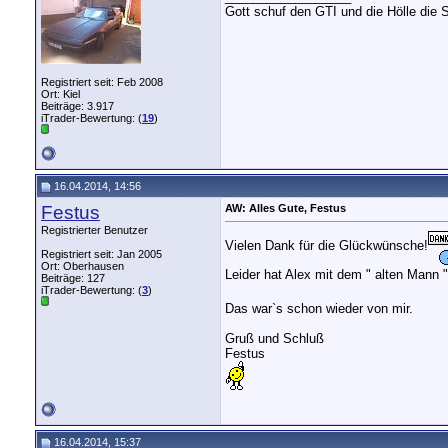
Gott schuf den GTI und die Hölle die 
Registriert seit: Feb 2008
Ort: Kiel
Beiträge: 3.917
iTrader-Bewertung: (
19
)
16.04.2014, 14:56
Festus
AW: Alles Gute, Festus
Registrierter Benutzer
Vielen Dank für die Glückwünsche!
Registriert seit: Jan 2005
Ort: Oberhausen
Leider hat Alex mit dem " alten Mann "
Beiträge: 127
iTrader-Bewertung: (
3
)
Das war`s schon wieder von mir.
Gruß und Schluß
Festus
16.04.2014, 15:37