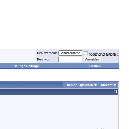
Benutzername
Angemeldet bleiben?
Kennwort
Heutige Beiträge
Suchen
Themen-Optionen
Ansicht
#
1