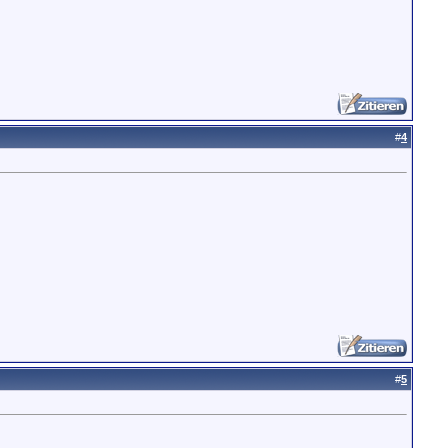
#
4
#
5