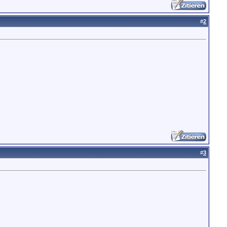
#
2
#
3