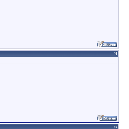
#
6
#
7