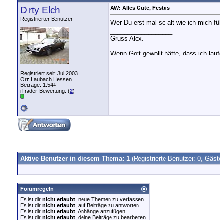
Dirty Elch
AW: Alles Gute, Festus
Registrierter Benutzer
Wer Du erst mal so alt wie ich mich 
__________________
Gruss Alex.
Wenn Gott gewollt hätte, dass ich lau
Registriert seit: Jul 2003
Ort: Laubach Hessen
Beiträge: 1.544
iTrader-Bewertung: (
2
)
Aktive Benutzer in diesem Thema: 1
(Registrierte Benutzer: 0, Gäst
Forumregeln
Es ist dir
nicht erlaubt
, neue Themen zu verfassen.
Es ist dir
nicht erlaubt
, auf Beiträge zu antworten.
Es ist dir
nicht erlaubt
, Anhänge anzufügen.
Es ist dir
nicht erlaubt
, deine Beiträge zu bearbeiten.