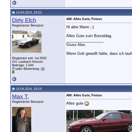
14.04.2014, 18:53
Dirty Elch
AW: Alles Gute, Festus
Registrierter Benutzer
Hi alter Mann ;-)
Alles Gute zum Burzeldag.
__________________
Gruss Alex.
Wenn Gott gewollt hätte, dass ich lau
Registriert seit: Jul 2003
Ort: Laubach Hessen
Beiträge: 1.544
iTrader-Bewertung: (
2
)
14.04.2014, 19:19
Max T.
AW: Alles Gute, Festus
Registrierter Benutzer
Alles gute
__________________