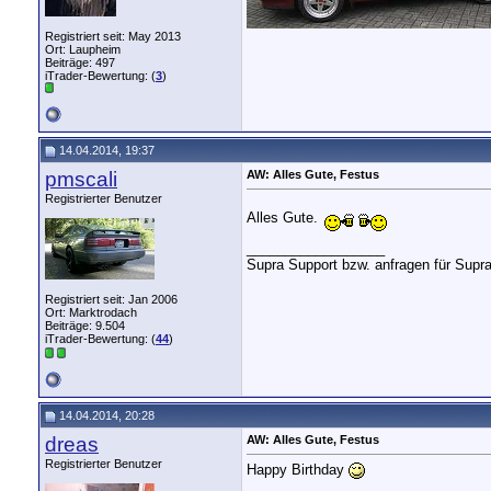
Registriert seit: May 2013
Ort: Laupheim
Beiträge: 497
iTrader-Bewertung: (
3
)
14.04.2014, 19:37
pmscali
AW: Alles Gute, Festus
Registrierter Benutzer
Alles Gute.
__________________
Supra Support bzw. anfragen für Supr
Registriert seit: Jan 2006
Ort: Marktrodach
Beiträge: 9.504
iTrader-Bewertung: (
44
)
14.04.2014, 20:28
dreas
AW: Alles Gute, Festus
Registrierter Benutzer
Happy Birthday
__________________