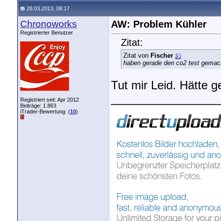
28.03.2013, 08:17
Chronoworks
AW: Problem Kühler
Registrierter Benutzer
Zitat:
Zitat von
Fischer
haben gerade den co2 test gemacht
Tut mir Leid. Hätte 
_________________
Registriert seit: Apr 2012
Beiträge: 1.863
iTrader-Bewertung: (
10
)