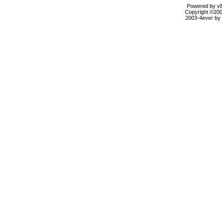
Powered by vBu
Copyright ©2000
2003-4ever by B