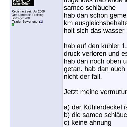
folgendes hab ende le
samco schläuche
Registriert seit: Jul 2009
hab dan schon gemerk
Ort: Landkreis Freising
Beiträge: 200
km ausgleichsbehälter
iTrader-Bewertung: (
1
)
holt sich das wasser
hab auf den kühler 1
druck verloren und e
hab dan noch oben u
getan. hab dan auch 
nicht der fall.
Jetzt meine vermutu
a) der Kühlerdeckel i
b) die samco schläuc
c) keine ahnung