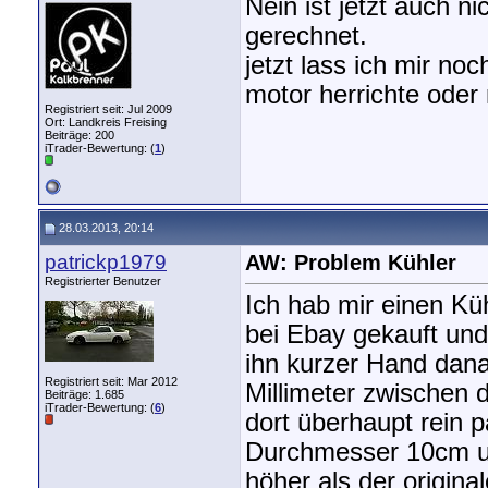
Nein ist jetzt auch n
gerechnet.
jetzt lass ich mir no
motor herrichte oder
Registriert seit: Jul 2009
Ort: Landkreis Freising
Beiträge: 200
iTrader-Bewertung: (
1
)
28.03.2013, 20:14
patrickp1979
AW: Problem Kühler
Registrierter Benutzer
Ich hab mir einen Kü
bei Ebay gekauft und 
ihn kurzer Hand dan
Registriert seit: Mar 2012
Millimeter zwischen 
Beiträge: 1.685
iTrader-Bewertung: (
6
)
dort überhaupt rein pa
Durchmesser 10cm un
höher als der origina