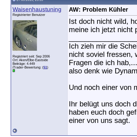
Waisenhaustuning
AW: Problem Kühler
Registrierter Benutzer
Ist doch nicht wild, 
meine ich jetzt nicht
_________________
Ich zieh mir die Sch
nicht soviel fressen,
Registriert seit: Sep 2006
Ort: Aken/Elbe-Eastside
Fragen die ich hab,.
Beiträge: 4.449
iTrader-Bewertung: (
51
)
also denk wie Dynami
Und noch einer von m
Ihr belügt uns doch 
haben euch doch gefra
einer von uns sagt.