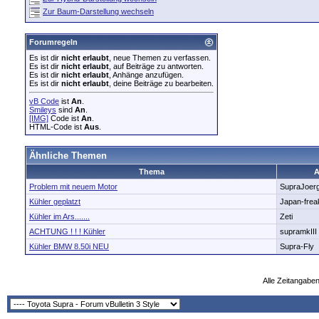
Zur Baum-Darstellung wechseln
Forumregeln
Es ist dir
nicht erlaubt
, neue Themen zu verfassen.
Es ist dir
nicht erlaubt
, auf Beiträge zu antworten.
Es ist dir
nicht erlaubt
, Anhänge anzufügen.
Es ist dir
nicht erlaubt
, deine Beiträge zu bearbeiten.
vB Code
ist
An
.
Smileys
sind
An
.
[IMG]
Code ist
An
.
HTML-Code ist
Aus
.
Ähnliche Themen
Thema
A
Problem mit neuem Motor
SupraJoer
Kühler geplatzt
Japan-frea
Kühler im Ars.......
Zeti
ACHTUNG ! ! ! Kühler
supramkIII
Kühler BMW 8.50i NEU
Supra-Fly
Alle Zeitangaben