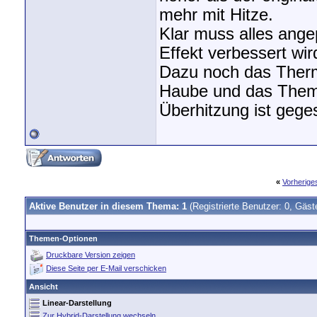
mehr mit Hitze.
Klar muss alles ange
Effekt verbessert wird
Dazu noch das Thermo
Haube und das The
Überhitzung ist geges
«
Vorherig
Aktive Benutzer in diesem Thema: 1
(Registrierte Benutzer: 0, Gäst
Themen-Optionen
Druckbare Version zeigen
Diese Seite per E-Mail verschicken
Ansicht
Linear-Darstellung
Zur Hybrid-Darstellung wechseln