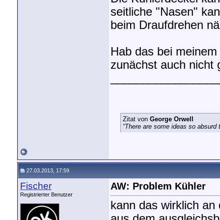
seitliche "Nasen" ka
beim Draufdrehen nä
Hab das bei meinem 
zunächst auch nicht 
_________________
Zitat von
George Orwell
“There are some ideas so absurd th
27.03.2013, 17:59
Fischer
AW: Problem Kühler
Registrierter Benutzer
kann das wirklich an
aus dem ausgleichsbe