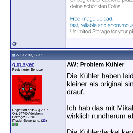
27.03.2013, 17:37
gitplayer
AW: Problem Kühler
Registrierter Benutzer
Die Kühler haben leid
kleiner als original 
drauf.
Ich hab das mit Mikal
Registriert seit: Aug 2007
Ort: 74740 Adelsheim
wirklich rundherum a
Beiträge: 12.201
iTrader-Bewertung: (
23
)
Die Kühlerdeckel kan