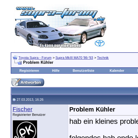
Toyota Supra - Forum
>
Supra MkIII MA70 '86-'93
>
Technik
Problem Kühler
Registrieren
Hilfe
Benutzerliste
Kalender
27.03.2013, 16:26
Fischer
Problem Kühler
Registrierter Benutzer
hab ein kleines prob