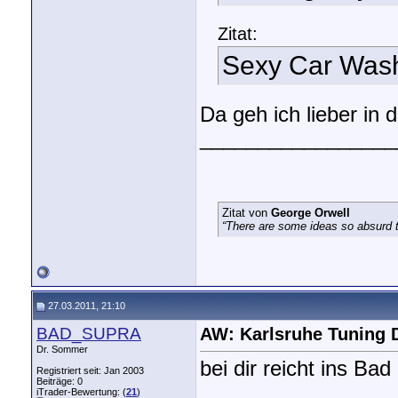
Zitat:
Sexy Car Was
Da geh ich lieber in 
_________________
Zitat von
George Orwell
“There are some ideas so absurd th
27.03.2011, 21:10
BAD_SUPRA
AW: Karlsruhe Tuning 
Dr. Sommer
bei dir reicht ins Ba
Registriert seit: Jan 2003
Beiträge: 0
iTrader-Bewertung: (
21
)