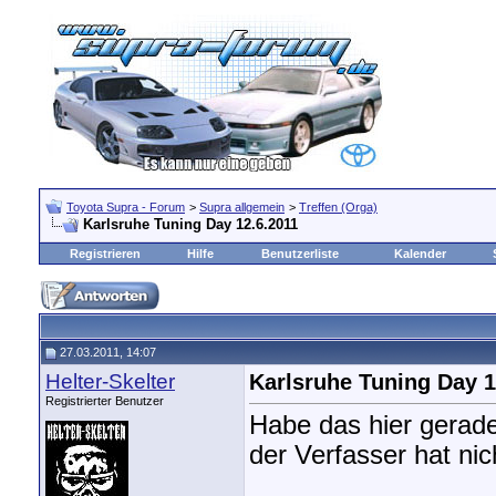
Toyota Supra - Forum
>
Supra allgemein
>
Treffen (Orga)
Karlsruhe Tuning Day 12.6.2011
Registrieren
Hilfe
Benutzerliste
Kalender
27.03.2011, 14:07
Helter-Skelter
Karlsruhe Tuning Day 1
Registrierter Benutzer
Habe das hier gerad
der Verfasser hat ni