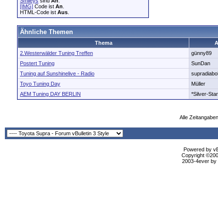
Smileys
sind
An
.
[IMG]
Code ist
An
.
HTML-Code ist
Aus
.
Ähnliche Themen
Thema
A
2.Westerwälder Tuning Treffen
günny89
Postert Tuning
SunDan
Tuning auf Sunshinelive - Radio
supradiabo
Toyo Tuning Day
Müller
AEM Tuning DAY BERLIN
*Silver-Star
Alle Zeitangaben
Powered by vBu
Copyright ©2000
2003-4ever by B