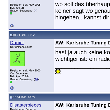
wo soll das überhaup
Registriert seit: May 2005
Beiträge: 257
keiner sagt wo genau 
iTrader-Bewertung: (
4
)
hingehen...kannst dir
01.04.2011, 11:22
Daniel
AW: Karlsruhe Tuning 
Der goldene Splint
hast ja auch keine k
wichtiger ist: ein radi
_________________
Registriert seit: May 2003
Ort: Bodensee
Beiträge: 20.894
iTrader-Bewertung: (
18
)
18.04.2011, 20:03
Disasterpieces
AW: Karlsruhe Tuning 
Registrierter Benutzer