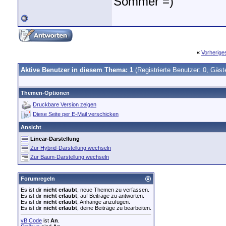
Sommer =)
«
Vorherig
Aktive Benutzer in diesem Thema: 1
(Registrierte Benutzer: 0, Gäst
Themen-Optionen
Druckbare Version zeigen
Diese Seite per E-Mail verschicken
Ansicht
Linear-Darstellung
Zur Hybrid-Darstellung wechseln
Zur Baum-Darstellung wechseln
Forumregeln
Es ist dir
nicht erlaubt
, neue Themen zu verfassen.
Es ist dir
nicht erlaubt
, auf Beiträge zu antworten.
Es ist dir
nicht erlaubt
, Anhänge anzufügen.
Es ist dir
nicht erlaubt
, deine Beiträge zu bearbeiten.
vB Code
ist
An
.