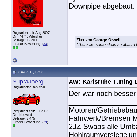
Downpipe abgebaut,
_________________
Registriert seit: Aug 2007
Ort: 74740 Adelsheim
Zitat von
George Orwell
Beiträge: 12.200
iTrader-Bewertung: (
23
)
“There are some ideas so absurd th
28.03.2011, 12:08
SupraJoerg
AW: Karlsruhe Tuning 
Registrierter Benutzer
Der war noch besser
_________________
Motoren/Getriebeba
Registriert seit: Jul 2003
Ort: Neuwied
Fahrwerk/Bremsen Mo
Beiträge: 2.475
iTrader-Bewertung: (
39
)
2JZ Swaps alle Umb
Hohlraumversiegelun