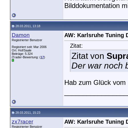
Bilddokumentation m
28.03.2011, 13:18
Damon
AW: Karlsruhe Tuning 
Registrierter Benutzer
Zitat:
Registriert seit: Mar 2006
Ort: Hof/Saale
Zitat von
Supr
Beiträge: 5.324
iTrader-Bewertung: (
17
)
Der war noch b
Hab zum Glück vom Ö
_________________
28.03.2011, 15:23
zx7racer
AW: Karlsruhe Tuning 
Registrierter Benutzer