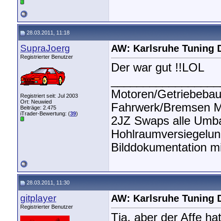
28.03.2011, 11:18
SupraJoerg
AW: Karlsruhe Tuning 
Registrierter Benutzer
Der war gut !!LOL
_________________
Motoren/Getriebeba
Registriert seit: Jul 2003
Ort: Neuwied
Fahrwerk/Bremsen Mo
Beiträge: 2.475
iTrader-Bewertung: (
39
)
2JZ Swaps alle Umb
Hohlraumversiegelun
Bilddokumentation m
28.03.2011, 11:30
gitplayer
AW: Karlsruhe Tuning 
Registrierter Benutzer
Tja, aber der Affe h