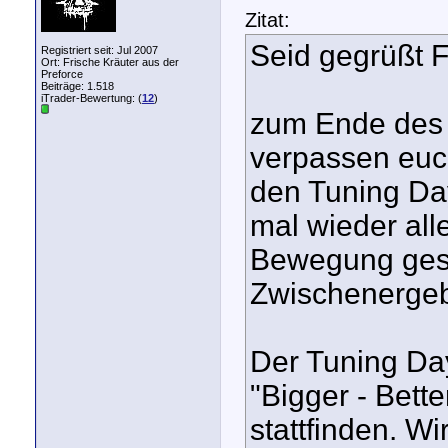
Zitat:
Seid gegrüßt F
Registriert seit: Jul 2007
Ort: Frische Kräuter aus der
Preforce
Beiträge: 1.518
iTrader-Bewertung: (
12
)
zum Ende des 
verpassen euch
den Tuning Da
mal wieder all
Bewegung gese
Zwischenergeb
Der Tuning Da
"Bigger - Bette
stattfinden. W