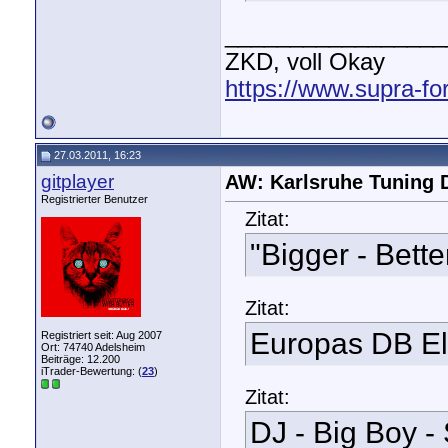
_________________
ZKD, voll Okay
https://www.supra-f
27.03.2011, 16:23
gitplayer
AW: Karlsruhe Tuning 
Registrierter Benutzer
Zitat:
"Bigger - Bette
Zitat:
Europas DB El
Registriert seit: Aug 2007
Ort: 74740 Adelsheim
Beiträge: 12.200
iTrader-Bewertung: (
23
)
Zitat:
DJ - Big Boy - 