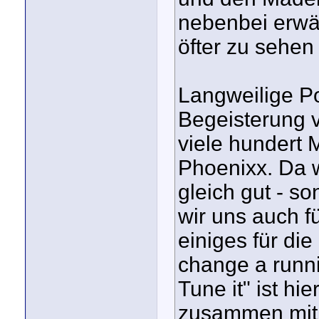
nebenbei erwä
öfter zu sehen
Langweilige Po
Begeisterung v
viele hundert
Phoenixx. Da w
gleich gut - s
wir uns auch f
einiges für di
change a runni
Tune it" ist hi
zusammen mit