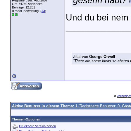
gesehn habt?
Registriert seit: Aug 2007
Ort: 74740 Adelsheim
Beiträge: 12.201
iTrader-Bewertung: (
23
)
Und du bei nem 
_____________
Zitat von
George Orwell
“There are some ideas so absurd th
«
Vorherig
Aktive Benutzer in diesem Thema: 1
(Registrierte Benutzer: 0, Gäst
Themen-Optionen
Druckbare Version zeigen