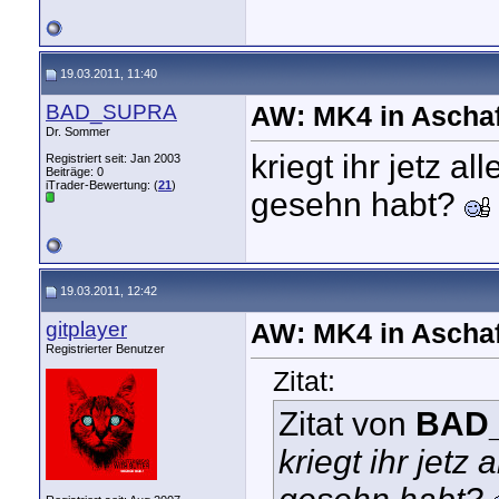
19.03.2011, 11:40
BAD_SUPRA
AW: MK4 in Aschaf
Dr. Sommer
kriegt ihr jetz a
Registriert seit: Jan 2003
Beiträge: 0
iTrader-Bewertung: (
21
)
gesehn habt?
19.03.2011, 12:42
gitplayer
AW: MK4 in Aschaf
Registrierter Benutzer
Zitat:
Zitat von
BAD
kriegt ihr jetz