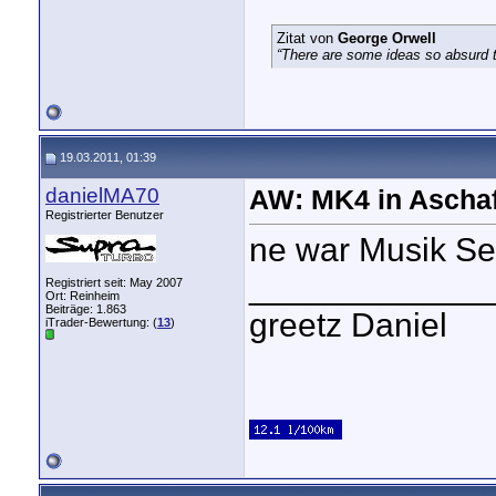
Zitat von
George Orwell
“There are some ideas so absurd th
19.03.2011, 01:39
danielMA70
AW: MK4 in Aschaf
Registrierter Benutzer
ne war Musik Se
_____________
Registriert seit: May 2007
Ort: Reinheim
Beiträge: 1.863
greetz Daniel
iTrader-Bewertung: (
13
)