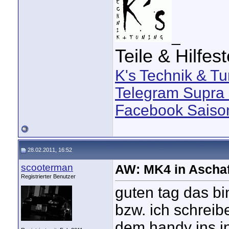
_
Teile & Hilfes
K's Technik & Tu
Telegram Supra 
Facebook Saison
28.02.2011, 16:52
scooterman
AW: MK4 in Aschaf
Registrierter Benutzer
guten tag das bi
bzw. ich schreibe
dem handy ins i