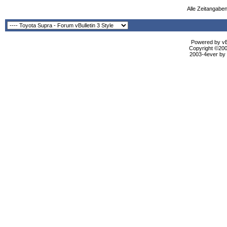
Alle Zeitangaben
Powered by vBu
Copyright ©2000
2003-4ever by B