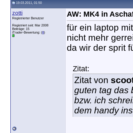
19.03.2011, 01:50
zotti
AW: MK4 in Aschaf
Registrierter Benutzer
für ein laptop mi
Registriert seit: Mar 2008
Beiträge: 15
iTrader-Bewertung: (
0
)
nicht mehr gerrei
da wir der sprit 
Zitat:
Zitat von
scoo
guten tag das 
bzw. ich schrei
dem handy ins 