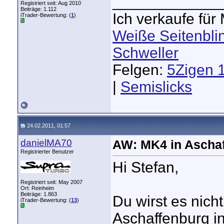
_____________
Registriert seit: Aug 2010
Beiträge: 1.112
Ich verkaufe fü
iTrader-Bewertung: (
1
)
Weiße Seitenbli
Schweller
Felgen:
5Zigen 
|
Semislicks
24.02.2011, 01:57
danielMA70
AW: MK4 in Aschaf
Registrierter Benutzer
Hi Stefan,
Registriert seit: May 2007
Ort: Reinheim
Beiträge: 1.863
Du wirst es nich
iTrader-Bewertung: (
13
)
Aschaffenburg i