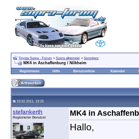
Toyota Supra - Forum
>
Supra allgemein
>
Sonstiges
MK4 in Aschaffenburg / Nilkheim
Registrieren
Hilfe
Benutzerliste
Kalender
23.02.2011, 19:25
stefankerth
MK4 in Aschaffenb
Registrierter Benutzer
Hallo,