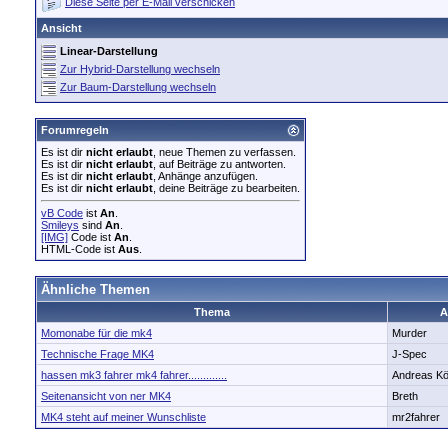
Diese Seite per E-Mail verschicken
Ansicht
Linear-Darstellung
Zur Hybrid-Darstellung wechseln
Zur Baum-Darstellung wechseln
Forumregeln
Es ist dir
nicht erlaubt
, neue Themen zu verfassen.
Es ist dir
nicht erlaubt
, auf Beiträge zu antworten.
Es ist dir
nicht erlaubt
, Anhänge anzufügen.
Es ist dir
nicht erlaubt
, deine Beiträge zu bearbeiten.
vB Code
ist
An
.
Smileys
sind
An
.
[IMG]
Code ist
An
.
HTML-Code ist
Aus
.
Ähnliche Themen
Thema
A
Momonabe für die mk4
Murder
Technische Frage MK4
J-Spec
hassen mk3 fahrer mk4 fahrer.............
Andreas Kö
Seitenansicht von ner MK4
Breth
MK4 steht auf meiner Wunschliste
mr2fahrer