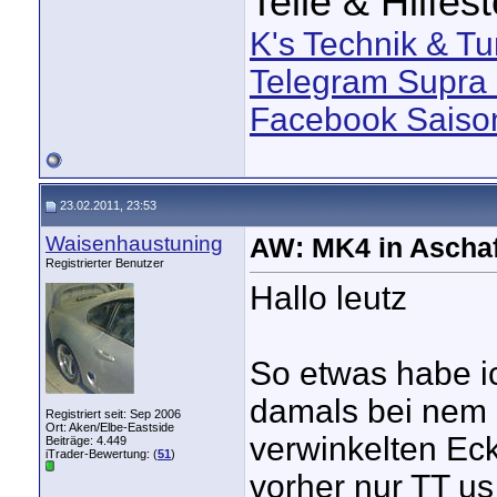
Teile & Hilfes
K's Technik & Tu
Telegram Supra 
Facebook Saison
23.02.2011, 23:53
Waisenhaustuning
AW: MK4 in Aschaf
Registrierter Benutzer
Hallo leutz
So etwas habe ic
damals bei nem K
Registriert seit: Sep 2006
Ort: Aken/Elbe-Eastside
verwinkelten Eck
Beiträge: 4.449
iTrader-Bewertung: (
51
)
vorher nur TT us