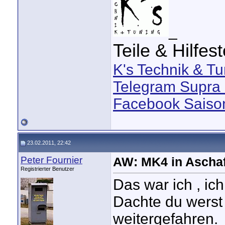
_
Teile & Hilfes
K's Technik & Tu
Telegram Supra 
Facebook Saison
23.02.2011, 22:42
Peter Fournier
AW: MK4 in Aschaf
Registrierter Benutzer
Das war ich , ic
Dachte du werst
weitergefahren.