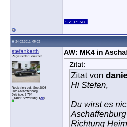
24.02.2011, 08:02
stefankerth
AW: MK4 in Aschaf
Registrierter Benutzer
Zitat:
Zitat von
dani
Hi Stefan,
Registriert seit: Sep 2005
Ort: Aschaffenburg
Beiträge: 2.784
iTrader-Bewertung: (
29
)
Du wirst es ni
Aschaffenburg 
Richtung Heima