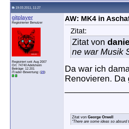
19.03.2011, 11:27
gitplayer
AW: MK4 in Aschaf
Registrierter Benutzer
Zitat:
Zitat von
dani
ne war Musik 
Registriert seit: Aug 2007
Ort: 74740 Adelsheim
Da war ich dama
Beiträge: 12.201
iTrader-Bewertung: (
23
)
Renovieren. Da g
_____________
Zitat von
George Orwell
“There are some ideas so absurd th