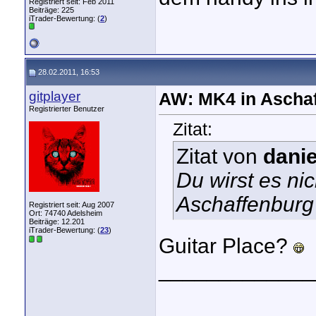
Registriert seit: Feb 2011
Beiträge: 225
iTrader-Bewertung: (
2
)
28.02.2011, 16:53
gitplayer
AW: MK4 in Aschaf
Registrierter Benutzer
Zitat:
Zitat von
dani
Du wirst es ni
Aschaffenburg
Registriert seit: Aug 2007
Ort: 74740 Adelsheim
Beiträge: 12.201
iTrader-Bewertung: (
23
)
Guitar Place?
_____________