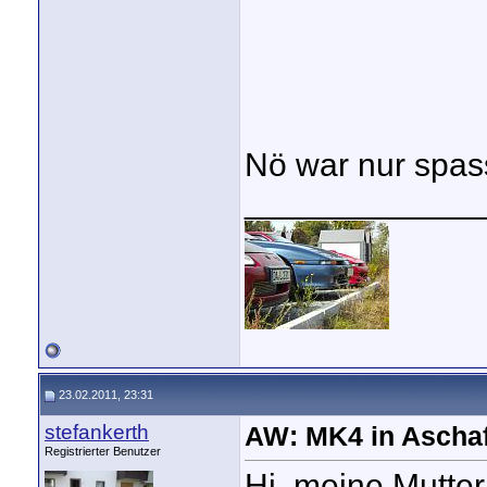
Nö war nur spa
_____________
23.02.2011, 23:31
stefankerth
AW: MK4 in Aschaf
Registrierter Benutzer
Hi, meine Mutter