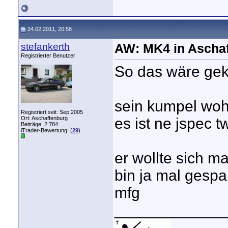
24.02.2011, 20:58
stefankerth
AW: MK4 in Aschaf
Registrierter Benutzer
So das wäre gekl
sein kumpel wohn
Registriert seit: Sep 2005
Ort: Aschaffenburg
es ist ne jspec t
Beiträge: 2.784
iTrader-Bewertung: (
29
)
er wollte sich m
bin ja mal gespa
mfg
_____________