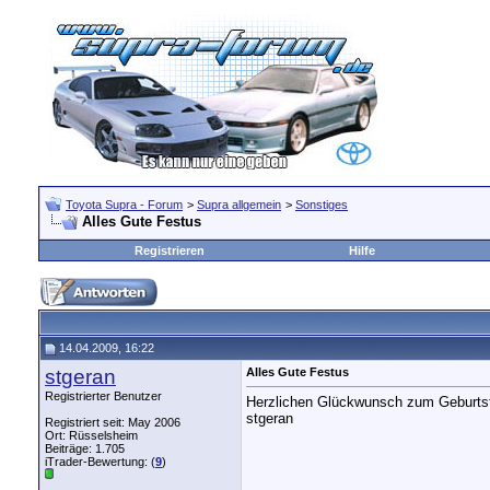
Toyota Supra - Forum
>
Supra allgemein
>
Sonstiges
Alles Gute Festus
Registrieren
Hilfe
14.04.2009, 16:22
stgeran
Alles Gute Festus
Registrierter Benutzer
Herzlichen Glückwunsch zum Geburtsta
stgeran
Registriert seit: May 2006
Ort: Rüsselsheim
Beiträge: 1.705
iTrader-Bewertung: (
9
)