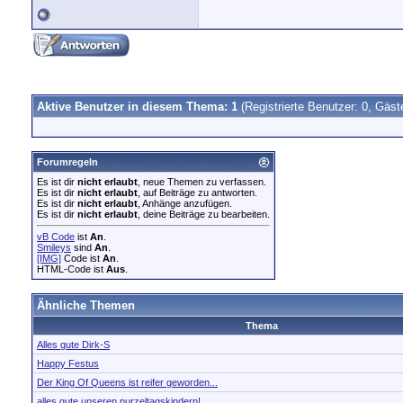
Aktive Benutzer in diesem Thema: 1
(Registrierte Benutzer: 0, Gäst
Forumregeln
Es ist dir
nicht erlaubt
, neue Themen zu verfassen.
Es ist dir
nicht erlaubt
, auf Beiträge zu antworten.
Es ist dir
nicht erlaubt
, Anhänge anzufügen.
Es ist dir
nicht erlaubt
, deine Beiträge zu bearbeiten.
vB Code
ist
An
.
Smileys
sind
An
.
[IMG]
Code ist
An
.
HTML-Code ist
Aus
.
Ähnliche Themen
Thema
Alles gute Dirk-S
Happy Festus
Der King Of Queens ist reifer geworden...
alles gute unseren purzeltagskindern!