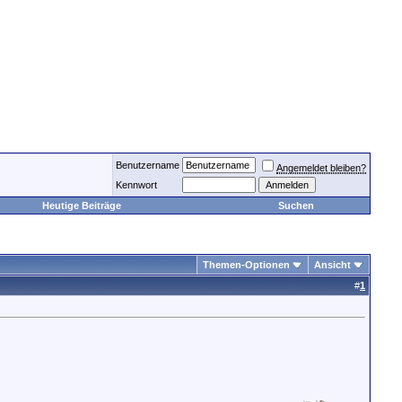
Benutzername
Angemeldet bleiben?
Kennwort
Heutige Beiträge
Suchen
Themen-Optionen
Ansicht
#
1