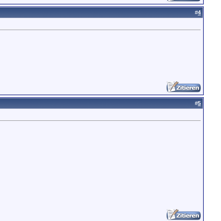
#
4
#
5