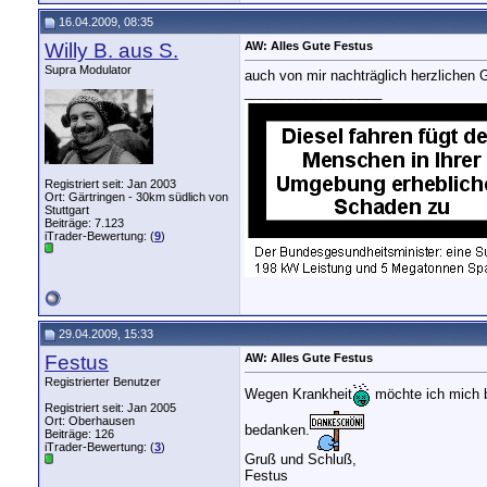
16.04.2009, 08:35
Willy B. aus S.
AW: Alles Gute Festus
Supra Modulator
auch von mir nachträglich herzlichen 
__________________
Registriert seit: Jan 2003
Ort: Gärtringen - 30km südlich von
Stuttgart
Beiträge: 7.123
iTrader-Bewertung: (
9
)
29.04.2009, 15:33
Festus
AW: Alles Gute Festus
Registrierter Benutzer
Wegen Krankheit
möchte ich mich be
Registriert seit: Jan 2005
Ort: Oberhausen
bedanken.
Beiträge: 126
iTrader-Bewertung: (
3
)
Gruß und Schluß,
Festus