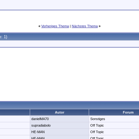
«
Vorheriges Thema
|
Nächstes Thema
»
e: 1)
Autor
Forum
danielMA70
Sonstiges
supradiabolo
Off Topic
HE-MAN
Off Topic
HE-MAN
Off Topic