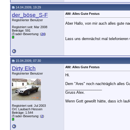
14.04.2009, 19:29
der_böse_S-F
AW: Alles Gute Festus
Registrierter Benutzer
Aber Hallo, von mir auch alles gute 
Registriert seit: Mar 2008
Beiträge: 591
iTrader-Bewertung: (
24
)
Lass uns demnächst mal telefonieren 
15.04.2009, 07:30
Dirty Elch
AW: Alles Gute Festus
Registrierter Benutzer
Hi.
Dem "Ares" noch nachträglich alles G
__________________
Gruss Alex.
Wenn Gott gewollt hätte, dass ich lau
Registriert seit: Jul 2003
Ort: Laubach Hessen
Beiträge: 1.544
iTrader-Bewertung: (
2
)