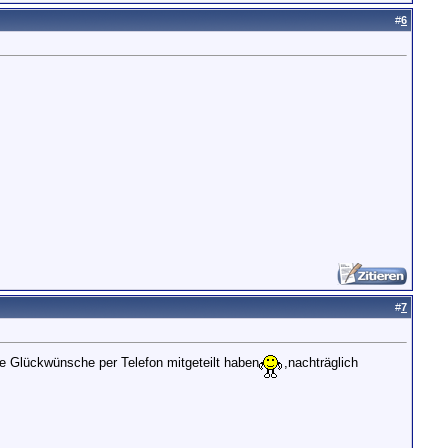
#
6
#
7
hre Glückwünsche per Telefon mitgeteilt haben
,nachträglich