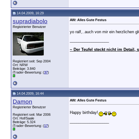
14.04.2009, 16:29
supradiabolo
AW: Alles Gute Festus
Registrierter Benutzer
yo ralf,..auch von mir ein herzlichen g
__________________
~ Der Teufel steckt nicht im Detail
Registriert seit: Sep 2004
Ort: NRW
Beiträge: 3.840
iTrader-Bewertung: (
37
)
14.04.2009, 16:44
Damon
AW: Alles Gute Festus
Registrierter Benutzer
Happy birthday!
Registriert seit: Mar 2006
Ort: Hof/Saale
__________________
Beiträge: 5.324
iTrader-Bewertung: (
17
)