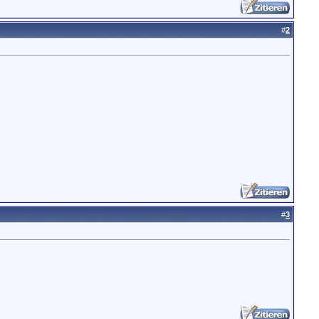
#
2
#
3