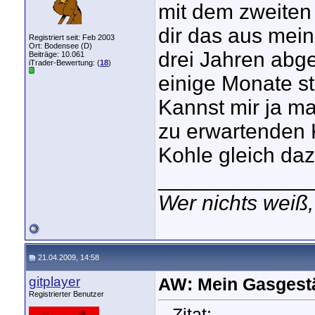
mit dem zweiten
dir das aus mein
Registriert seit: Feb 2003
Ort: Bodensee (D)
drei Jahren abg
Beiträge: 10.061
iTrader-Bewertung: (
18
)
einige Monate s
Kannst mir ja m
zu erwartenden K
Kohle gleich da
_____________
Wer nichts weiß,
21.04.2009, 14:58
gitplayer
AW: Mein Gasgest
Registrierter Benutzer
Zitat: