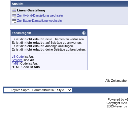
Ansicht
Linear-Darstellung
Zur Hybrid-Darstellung wechseln
Zur Baum-Darstellung wechseln
Forumregeln
Es ist dir
nicht erlaubt
, neue Themen zu verfassen.
Es ist dir
nicht erlaubt
, auf Beiträge zu antworten.
Es ist dir
nicht erlaubt
, Anhänge anzufügen.
Es ist dir
nicht erlaubt
, deine Beiträge zu bearbeiten.
vB Code
ist
An
.
Smileys
sind
An
.
[IMG]
Code ist
An
.
HTML-Code ist
Aus
.
Alle Zeitangaben
Powered by vBu
Copyright ©2000
2003-4ever by B