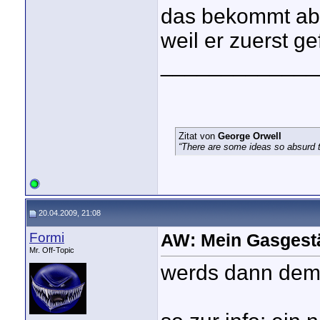
das bekommt abe
weil er zuerst ge
_____________
Zitat von
George Orwell
“There are some ideas so absurd th
20.04.2009, 21:08
Formi
AW: Mein Gasgest
Mr. Off-Topic
werds dann dem