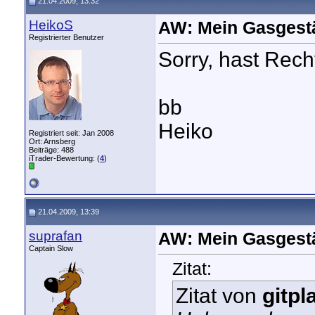
21.04.2009, 13:32
HeikoS
AW: Mein Gasgest
Registrierter Benutzer
Sorry, hast Recht
bb
Heiko
Registriert seit: Jan 2008
Ort: Arnsberg
Beiträge: 488
iTrader-Bewertung: (
4
)
21.04.2009, 13:39
suprafan
AW: Mein Gasgest
Captain Slow
Zitat:
Zitat von
gitpl