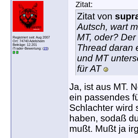
Zitat:
Zitat von
supr
Autsch, wart m
MT, oder? Der 
Registriert seit: Aug 2007
Ort: 74740 Adelsheim
Thread daran e
Beiträge: 12.201
iTrader-Bewertung: (
23
)
und MT untersc
für AT
Ja, ist aus MT. 
ein passendes f
Schlachter wird 
haben, sodaß du
mußt. Mußt ja ir