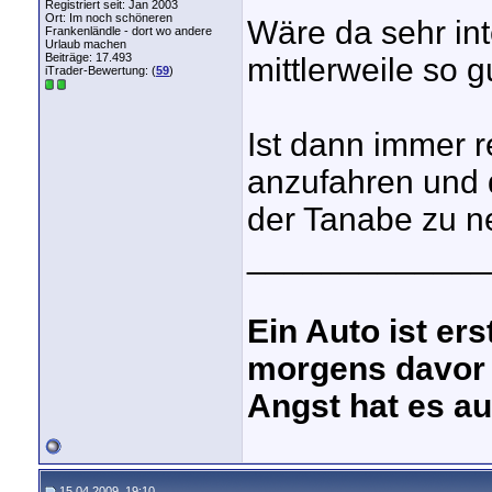
Registriert seit: Jan 2003
Ort: Im noch schöneren
Wäre da sehr in
Frankenländle - dort wo andere
Urlaub machen
Beiträge: 17.493
mittlerweile so 
iTrader-Bewertung: (
59
)
Ist dann immer r
anzufahren und 
der Tanabe zu 
_____________
Ein Auto ist er
morgens davor 
Angst hat es au
15.04.2009, 19:10