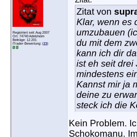
Zitat von
supr
Klar, wenn es 
umzubauen (ic
Registriert seit: Aug 2007
Ort: 74740 Adelsheim
du mit dem zw
Beiträge: 12.201
iTrader-Bewertung: (
23
)
kann ich dir d
ist eh seit dr
mindestens ei
Kannst mir ja
deine zu erwar
steck ich die 
Kein Problem. I
Schokomanu. Im