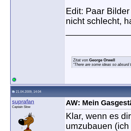
Edit: Paar Bild
nicht schlecht, 
_____________
Zitat von
George Orwell
“There are some ideas so absurd th
21.04.2009, 14:04
suprafan
AW: Mein Gasgest
Captain Slow
Klar, wenn es di
umzubauen (ich 