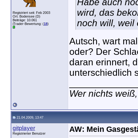
Habe auch noc
wird, das bek
Registriert seit: Feb 2003
Ort: Bodensee (D)
noch will, weil
Beiträge: 10.061
iTrader-Bewertung: (
18
)
Autsch, wart mal
oder? Der Schlac
daran erinnert,
unterschiedlich 
_____________
Wer nichts weiß,
21.04.2009, 13:47
gitplayer
AW: Mein Gasgest
Registrierter Benutzer