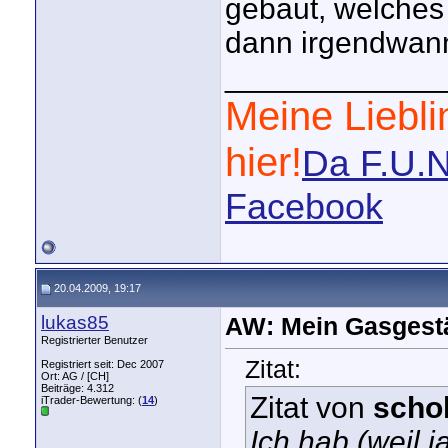
gebaut, welches
dann irgendwann
_____________
Meine Liebli
hier!
Da F.U.N
Facebook
20.04.2009, 19:17
lukas85
AW: Mein Gasgest
Registrierter Benutzer
Zitat:
Registriert seit: Dec 2007
Ort: AG / [CH]
Beiträge: 4.312
Zitat von
scho
iTrader-Bewertung: (
14
)
Ich hab (weil 