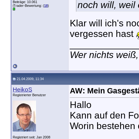
noch will, weil
Beiträge: 10.061
iTrader-Bewertung: (
18
)
Klar will ich's n
vergessen hast
_____________
Wer nichts weiß,
21.04.2009, 11:34
HeikoS
AW: Mein Gasgest
Registrierter Benutzer
Hallo
Kann auf den Fo
Worin bestehen 
Registriert seit: Jan 2008