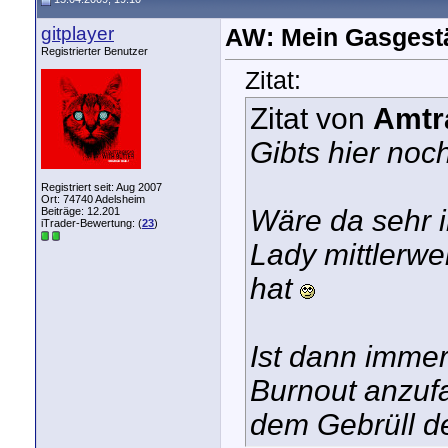
gitplayer
AW: Mein Gasgest
Registrierter Benutzer
Zitat:
Zitat von
Amtr
Gibts hier noc
Registriert seit: Aug 2007
Ort: 74740 Adelsheim
Wäre da sehr i
Beiträge: 12.201
iTrader-Bewertung: (
23
)
Lady mittlerwe
hat
Ist dann immer
Burnout anzuf
dem Gebrüll d