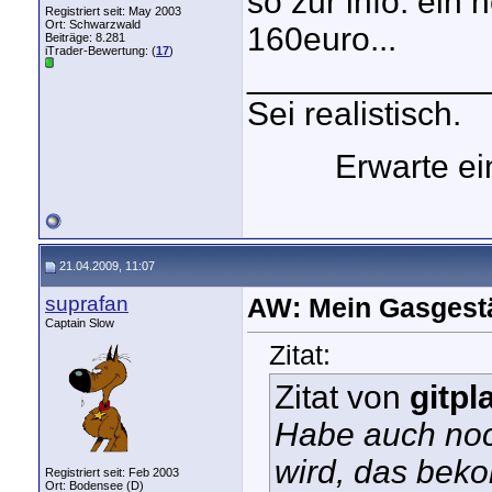
so zur info: ein 
Registriert seit: May 2003
Ort: Schwarzwald
160euro...
Beiträge: 8.281
iTrader-Bewertung: (
17
)
_____________
Sei realistisch.
Erwarte e
21.04.2009, 11:07
suprafan
AW: Mein Gasgest
Captain Slow
Zitat:
Zitat von
gitpl
Habe auch noc
wird, das bek
Registriert seit: Feb 2003
Ort: Bodensee (D)