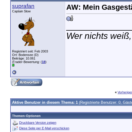
suprafan
AW: Mein Gasgest
Captain Slow
_____________
Wer nichts weiß,
Registriert seit: Feb 2003
Ort: Bodensee (D)
Beiträge: 10.061
iTrader-Bewertung: (
18
)
«
Vorherig
Aktive Benutzer in diesem Thema: 1
(Registrierte Benutzer: 0, Gäst
Themen-Optionen
Druckbare Version zeigen
Diese Seite per E-Mail verschicken