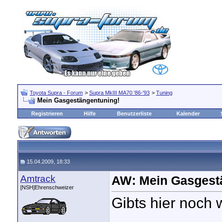
Toyota Supra - Forum
>
Supra MkIII MA70 '86-'93
>
Tuning
Mein Gasgestängentuning!
Registrieren
Hilfe
Benutzerliste
Kalender
15.04.2009, 18:33
Amtrack
AW: Mein Gasgest
[NSH]Ehrenschweizer
Gibts hier noch 