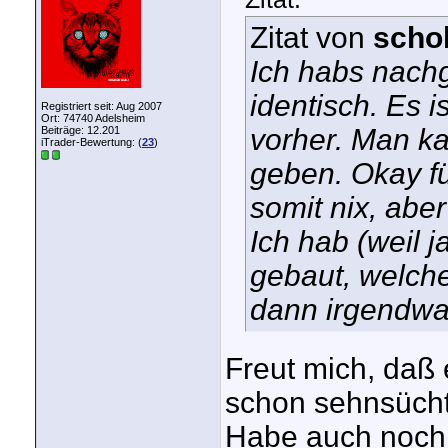
Zitat von
scho
Ich habs nach
identisch. Es i
Registriert seit: Aug 2007
Ort: 74740 Adelsheim
vorher. Man ka
Beiträge: 12.201
iTrader-Bewertung: (
23
)
geben. Okay fü
somit nix, aber
Ich hab (weil 
gebaut, welche
dann irgendwan
Freut mich, daß e
schon sehnsücht
Habe auch noch 