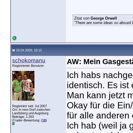
Zitat von
George Orwell
“There are some ideas so absurd th
20.04.2009, 18:15
schokomanu
AW: Mein Gasgest
Registrierter Benutzer
Ich habs nachge
identisch. Es ist
Man kann jetzt m
Okay für die Ein/
Registriert seit: Jul 2007
Ort: In nem Dorf zwischen
für alle anderen 
Landsberg und Augsburg
Beiträge: 1.263
iTrader-Bewertung: (
18
)
Ich hab (weil ja