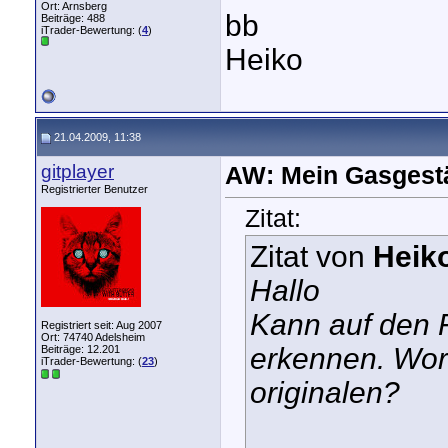
Ort: Arnsberg
bb
Beiträge: 488
iTrader-Bewertung: (
4
)
Heiko
21.04.2009, 11:38
gitplayer
AW: Mein Gasgest
Registrierter Benutzer
Zitat:
Zitat von
Heik
Hallo
Kann auf den F
Registriert seit: Aug 2007
Ort: 74740 Adelsheim
erkennen. Wor
Beiträge: 12.201
iTrader-Bewertung: (
23
)
originalen?