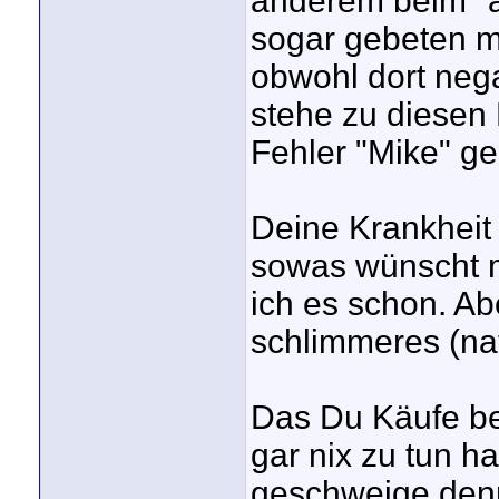
anderem beim "ak
sogar gebeten m
obwohl dort nega
stehe zu diesen 
Fehler "Mike" ge
Deine Krankheit t
sowas wünscht 
ich es schon. A
schlimmeres (natü
Das Du Käufe bei
gar nix zu tun h
geschweige denn