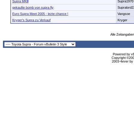
Supra MKlll
Supra1970
gekaufte bomb von supra fly
Supralord2
Euro Supra Meet 2005 - lezte chance !
Vangsoe
Kryger's Supra zu Verkauf
Kryger
Alle Zeitangaben
Powered by vBu
Copyright ©2000
2003-4ever by B