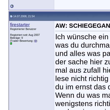
14.07.2008, 21:54
firestarter
AW: SCHIEGEGAN
Registrierter Benutzer
Ich wünsche ein 
Registriert seit: Aug 2007
Beiträge: 9
iTrader-Bewertung: (
0
)
was du durchmac
und alles was pas
der sache hier 
mal aus zufall h
lese nicht richt
du im ernst das 
Wenn du was ma
wenigstens richt