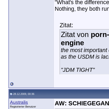
"What's the differen
Nothing, they both run
Zitat:
Zitat von
porn
engine
the most important 
as the USDM is lack
"JDM TIGHT"
28.12.2009, 00:36
Australis
AW: SCHIEGEGAN
Registrierter Benutzer