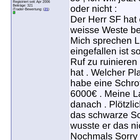
Registriert seit: Apr 2006
Beiträge: 321
oder nicht :
iTrader-Bewertung: (
21
)
Der Herr SF hat 
weisse Weste be
Mich sprechen L
eingefallen ist 
Ruf zu ruinieren
hat . Welcher Pl
habe eine Schr
6000€ . Meine La
danach . Plötzlic
das schwarze Sch
wusste er das ni
Nochmals Sorry 