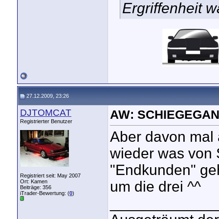
Ergriffenheit 
27.12.2009, 23:26
DJTOMCAT
AW: SCHIEGEGAN
Registrierter Benutzer
Aber davon mal 
wieder was von
"Endkunden" gehö
Registriert seit: May 2007
Ort: Kamen
um die drei ^^
Beiträge: 356
iTrader-Bewertung: (
0
)
_____________