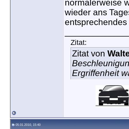
normalerweise w
wieder ans Tages
entsprechendes a
_____________
Zitat:
Zitat von
Walte
Beschleunigung
Ergriffenheit 
05.01.2010, 15:40