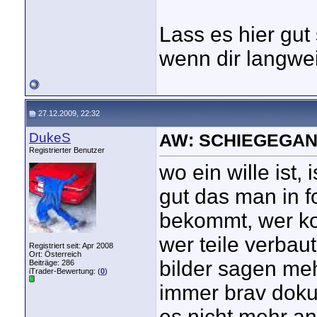
Lass es hier gut
wenn dir langweil
27.12.2009, 22:32
DukeS
AW: SCHIEGEGAN
Registrierter Benutzer
wo ein wille ist,
gut das man in f
bekommt, wer ko
wer teile verbaut
Registriert seit: Apr 2008
Ort: Österreich
bilder sagen meh
Beiträge: 286
iTrader-Bewertung: (
0
)
immer brav dokum
es nicht mehr an