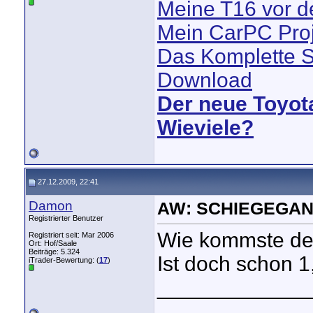
Meine T16 vor 
Mein CarPC Proj
Das Komplette S
Download
Der neue Toyot
Wieviele?
27.12.2009, 22:41
Damon
AW: SCHIEGEGAN
Registrierter Benutzer
Wie kommste den
Registriert seit: Mar 2006
Ort: Hof/Saale
Beiträge: 5.324
Ist doch schon 1,
iTrader-Bewertung: (
17
)
_____________