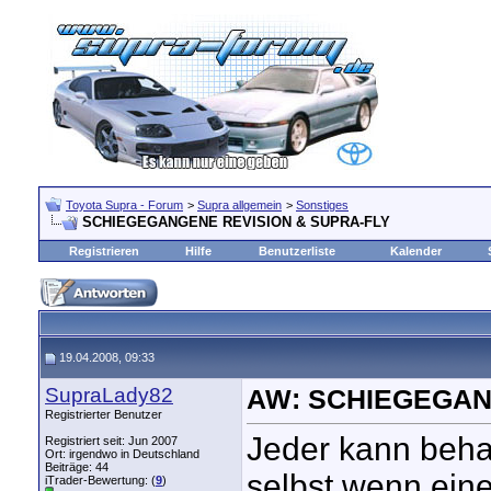
Toyota Supra - Forum
>
Supra allgemein
>
Sonstiges
SCHIEGEGANGENE REVISION & SUPRA-FLY
Registrieren
Hilfe
Benutzerliste
Kalender
19.04.2008, 09:33
SupraLady82
AW: SCHIEGEGAN
Registrierter Benutzer
Jeder kann beha
Registriert seit: Jun 2007
Ort: irgendwo in Deutschland
Beiträge: 44
selbst wenn eine
iTrader-Bewertung: (
9
)