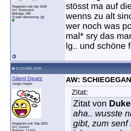
stösst ma auf die
Registriert seit: Apr 2008
Ort: Österreich
wenns zu alt sin
Beiträge: 286
iTrader-Bewertung: (
0
)
wer noch was pos
mal* sry das man
lg.. und schöne 
27.12.2009, 23:59
Silent Deatz
AW: SCHIEGEGAN
Junger Hüpfer
Zitat:
Zitat von
Duk
aha.. wusste n
gibt, zum senf 
Registriert seit: Sep 2003
Ort: Zoorich
Beiträge: 12.919