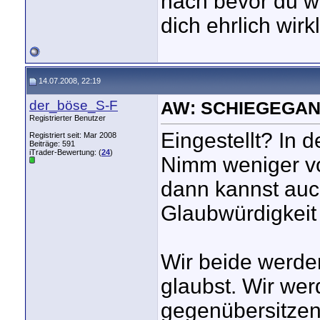
nach bevor du w
dich ehrlich wirkli
14.07.2008, 22:19
der_böse_S-F
AW: SCHIEGEGAN
Registrierter Benutzer
Eingestellt? In de
Registriert seit: Mar 2008
Beiträge: 591
iTrader-Bewertung: (
24
)
Nimm weniger vo
dann kannst auc
Glaubwürdigkeit
Wir beide werden
glaubst. Wir wer
gegenübersitzen