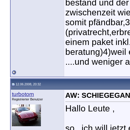
bestand und der 
zwischenzeit wie
somit pfändbar,3
(privatrecht,erbre
einem paket inkl
beratung)4)weil 
....und weniger a
12.06.2008, 20:32
turbotom
AW: SCHIEGEGAN
Registrierter Benutzer
Hallo Leute ,
so , ich will jet