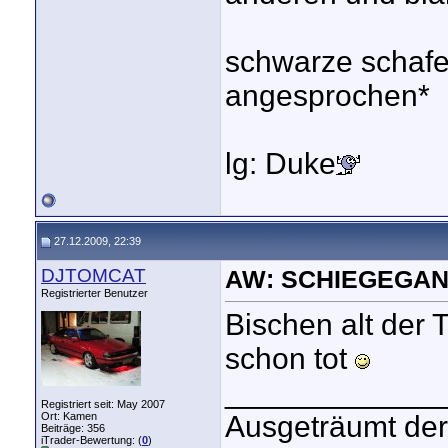
schwarze schafe 
angesprochen*
lg: Duke
27.12.2009, 22:39
DJTOMCAT
AW: SCHIEGEGAN
Registrierter Benutzer
Bischen alt der 
schon tot
_____________
Registriert seit: May 2007
Ort: Kamen
Ausgeträumt der
Beiträge: 356
iTrader-Bewertung: (
0
)