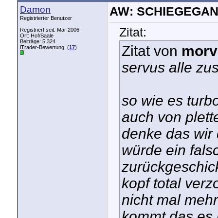
Damon
AW: SCHIEGEGAN
Registrierter Benutzer
Zitat:
Registriert seit: Mar 2006
Ort: Hof/Saale
Beiträge: 5.324
Zitat von
morv
iTrader-Bewertung: (
17
)
servus alle z
so wie es turb
auch von plett
denke das wir 
würde ein fals
zurückgeschick
kopf total ver
nicht mal meh
kommt das es n