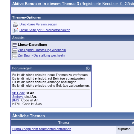
Aktive Benutzer in diesem Thema: 3
(Registrierte Benutzer: 0, Gäst
Themen-Optionen
Druckbare Version zeigen
Diese Seite per E-Mail verschicken
Ansicht
Linear-Darstellung
Zur Hybrid-Darstellung wechseln
Zur Baum-Darstellung wechseln
Forumregeln
Es ist dir
nicht erlaubt
, neue Themen zu verfassen.
Es ist dir
nicht erlaubt
, auf Beiträge zu antworten.
Es ist dir
nicht erlaubt
, Anhänge anzufügen.
Es ist dir
nicht erlaubt
, deine Beiträge zu bearbeiten.
vB Code
ist
An
.
Smileys
sind
An
.
[IMG]
Code ist
An
.
HTML-Code ist
Aus
.
Ähnliche Themen
Thema
A
Supra knapp dem flammentod entronnen
suprafan