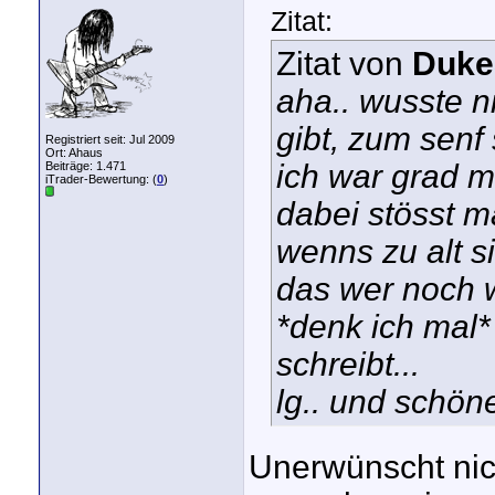
Zitat:
Zitat von
Duk
aha.. wusste n
gibt, zum senf 
Registriert seit: Jul 2009
Ort: Ahaus
ich war grad ma
Beiträge: 1.471
iTrader-Bewertung: (
0
)
dabei stösst ma
wenns zu alt s
das wer noch w
*denk ich mal
schreibt...
lg.. und schön
Unerwünscht nich