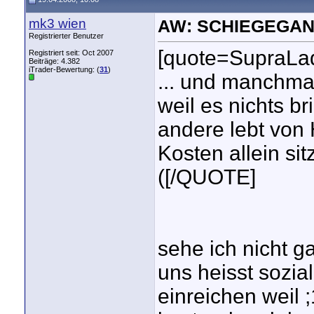
mk3 wien
AW: SCHIEGEGAN
Registrierter Benutzer
[quote=SupraLa
Registriert seit: Oct 2007
Beiträge: 4.382
iTrader-Bewertung: (
31
)
... und manchma
weil es nichts 
andere lebt von 
Kosten allein si
([/QUOTE]
sehe ich nicht ga
uns heisst sozia
einreichen weil ;