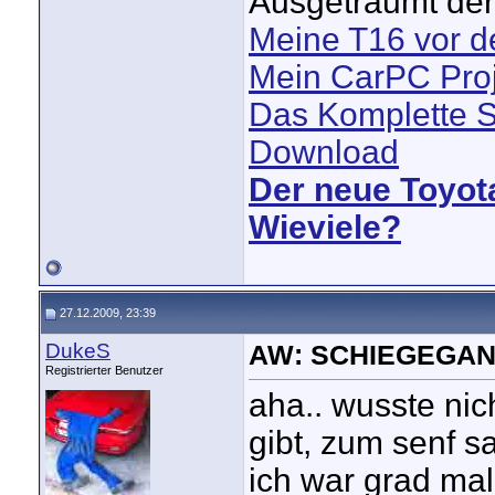
Ausgeträumt der
Meine T16 vor 
Mein CarPC Proj
Das Komplette S
Download
Der neue Toyot
Wieviele?
27.12.2009, 23:39
DukeS
AW: SCHIEGEGAN
Registrierter Benutzer
aha.. wusste nic
gibt, zum senf sa
ich war grad mal