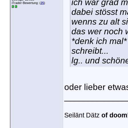
ich war grad ma
iTrader-Bewertung: (
25
)
dabei stösst ma
wenns zu alt s
das wer noch w
*denk ich mal
schreibt...
lg.. und schön
oder lieber etw
_____________
Seilänt Dätz
of doom