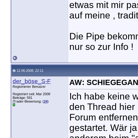
etwas mit mir pa
auf meine , tradit
Die Pipe bekomm
nur so zur Info !
12.06.2008, 22:11
der_böse_S-F
AW: SCHIEGEGAN
Registrierter Benutzer
Ich habe keine w
Registriert seit: Mar 2008
Beiträge: 591
iTrader-Bewertung: (
24
)
den Thread hier 
Forum entfernen 
gestartet. Wär j