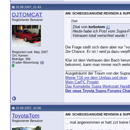
22.08.2007, 21:43
DJTOMCAT
AW: SCHIEGEGANGENE REVISION & SUP
Registrierter Benutzer
Zitat:
Zitat von
turbotom
Heute habe ich Post vom Supra-Fly
Vetrauen total vernichtet wurde !
Die Frage stellt sich dann aber nur "v
2te Chance. Er ist / wird ja dazu verp
Registriert seit: May 2007
Ort: Kamen
Beiträge: 356
Klar ist dein Vertrauen den Bach heru
iTrader-Bewertung: (
0
)
bekommt, kann man immer noch weitere 
__________________
Ausgeträumt der Traum von der Supra.
Meine T16 vor dem Umbau und okay
Mein CarPC Projekt
Das Komplette Supra Werkstatt Hand
Der neue Toyota Supra Forums Cha
22.08.2007, 22:00
ToyotaTom
AW: SCHIEGEGANGENE REVISION & SUP
Registrierter Benutzer
... mal angenommen er hatt zzt keine 