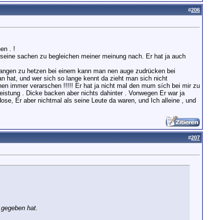
#
206
en . !
m seine sachen zu begleichen meiner meinung nach. Er hat ja auch
 anfangen zu hetzen bei einem kann man nen auge zudrücken bei
an hat, und wer sich so lange kennt da zieht man sich nicht
n immer verarschen !!!!! Er hat ja nicht mal den mum sích bei mir zu
istung . Dicke backen aber nichts dahinter . Vonwegen Er war ja
se, Er aber nichtmal als seine Leute da waren, und Ich alleine , und
#
207
F gegeben hat.