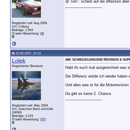
@ Tom : scheiß auf die ölflecken abe
__________________
Registriert seit: Aug 2006
Ort: Coburg
Beiträge: 1.843
iTrader-Bewertung: (
3
)
22.08.2007, 22:12
Lolek
AW: SCHIEGEGANGENE REVISION & SUP
Registrierter Benutzer
Habt ihr euch mal ausgerechnet was er
Die Differenz würde ich wieder haben w
Und alles was er für die Motorrevision
Da gibt es keine 2. Chance.
__________________
Registriert seit: May 2004
Ort: Zwischen Bonn und Köln
(NRW)
Beiträge: 3.219
iTrader-Bewertung: (
77
)