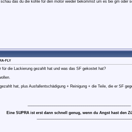
r schau das du die kohle für den motor wieder bekommst um es bei gm oder 
RA-FLY
 für die Lackierung gezahlt hat und was das SF gekostet hat?
ollen.
 gezahlt hat, plus Ausfallentschädigung + Reinigung + die Teile, die er SF geg
__________________________________________________
Eine SUPRA ist erst dann schnell genug, wenn du Angst hast den 
______________________________________________