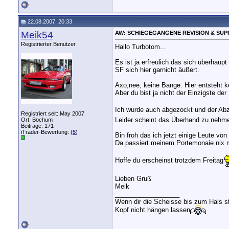
22.08.2007, 20:33
Meik54
AW: SCHIEGEGANGENE REVISION & SUP
Registrierter Benutzer
Hallo Turbotom...
Es ist ja erfreulich das sich überhaup
SF sich hier garnicht äußert.
Axo,nee, keine Bange. Hier entsteht k
Aber du bist ja nicht der Einzigste d
Ich wurde auch abgezockt und der Abz
Registriert seit: May 2007
Leider scheint das Überhand zu nehm
Ort: Bochum
Beiträge: 171
iTrader-Bewertung: (
5
)
Bin froh das ich jetzt einige Leute vo
Da passiert meinem Portemonaie nix 
Hoffe du erscheinst trotzdem Freitag
Lieben Gruß
Meik
__________________
Wenn dir die Scheisse bis zum Hals st
Kopf nicht hängen lassen