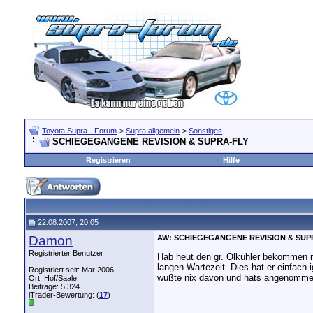
Toyota Supra - Forum
>
Supra allgemein
>
Sonstiges
SCHIEGEGANGENE REVISION & SUPRA-FLY
Registrieren
Hilfe
22.08.2007, 20:05
Damon
AW: SCHIEGEGANGENE REVISION & SUP
Registrierter Benutzer
Hab heut den gr. Ölkühler bekommen na
langen Wartezeit. Dies hat er einfach 
Registriert seit: Mar 2006
wußte nix davon und hats angenomme
Ort: Hof/Saale
Beiträge: 5.324
__________________
iTrader-Bewertung: (
17
)