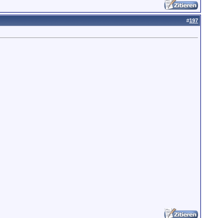
#
197