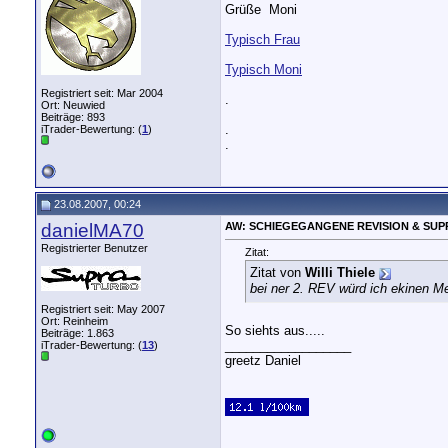
Grüße
Moni
Typisch Frau
Typisch Moni
Registriert seit: Mar 2004
.
Ort: Neuwied
Beiträge: 893
.
iTrader-Bewertung: (
1
)
.
23.08.2007, 00:24
danielMA70
AW: SCHIEGEGANGENE REVISION & SUP
Registrierter Benutzer
Zitat:
Zitat von
Willi Thiele
bei ner 2. REV würd ich ekinen 
Registriert seit: May 2007
Ort: Reinheim
So siehts aus.....
Beiträge: 1.863
__________________
iTrader-Bewertung: (
13
)
greetz Daniel