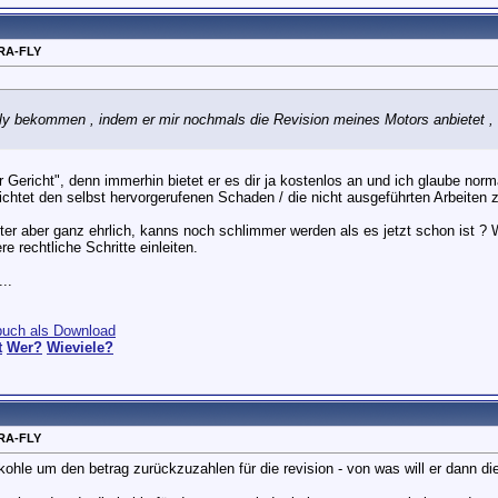
RA-FLY
 bekommen , indem er mir nochmals die Revision meines Motors anbietet , na
or Gericht", denn immerhin bietet er es dir ja kostenlos an und ich glaube nor
flichtet den selbst hervorgerufenen Schaden / die nicht ausgeführten Arbeiten
nter aber ganz ehrlich, kanns noch schlimmer werden als es jetzt schon ist 
rechtliche Schritte einleiten.
..
buch als Download
t
Wer?
Wieviele?
RA-FLY
kohle um den betrag zurückzuzahlen für die revision - von was will er dann d