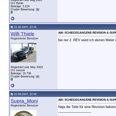
Registriert seit: Aug 2003
Ort: Berlin
Beiträge: 3.224
iTrader-Bewertung: (
9
)
22.08.2007, 22:45
Willi Thiele
AW: SCHIEGEGANGENE REVISION & SUP
Registrierter Benutzer
bei ner 2. REV würd ich ekinen Mete
Registriert seit: May 2003
Ort: kassel
Beiträge: 15.736
iTrader-Bewertung: (
4
)
22.08.2007, 22:49
Supra_Moni
AW: SCHIEGEGANGENE REVISION & SUP
Registrierter Benutzer
Naja die Teile für eine Revision beko
__________________
.