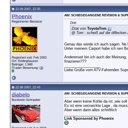
22.08.2007, 22:35
Phoenix
AW: SCHIEGEGANGENE REVISION & SUP
Registrierter Benutzer
Zitat:
Zitat von
ToyotaTom
@ Tom : scheiß auf die ölflecken
Genau das würde ich auch sagen. Ne Do
Unter meinem Carport habe ich nen Bet
Andererseit bin ich auch der Meinung, 
Registriert seit: Feb 2003
Ort: Rödinghausen
finazieren???
Beiträge: 1.968
__________________
iTrader-Bewertung: (
2
)
Liebe Grüße vom ATV-Fahrenden Supra
22.08.2007, 22:43
diabelo
AW: SCHIEGEGANGENE REVISION & SUP
Bordstein-Schrauber
Aber wenn keine Kohle da ist ,wie soll
Es ist eine verzwickte Lage , da mus
Aber wenn dann alles schriftlich
__________________
Link Sponsored by Phoenix