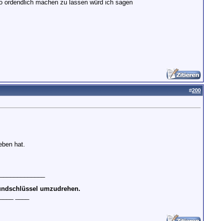
so ordendlich machen zu lassen würd ich sagen
#
200
eben hat.
 _____________
Zündschlüssel umzudrehen.
____ ____