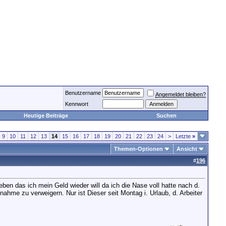
Benutzername
Angemeldet bleiben?
Kennwort
Heutige Beiträge
Suchen
9
10
11
12
13
14
15
16
17
18
19
20
21
22
23
24
>
Letzte
»
Themen-Optionen
Ansicht
#
196
ben das ich mein Geld wieder will da ich die Nase voll hatte nach d.
nahme zu verweigern. Nur ist Dieser seit Montag i. Urlaub, d. Arbeiter