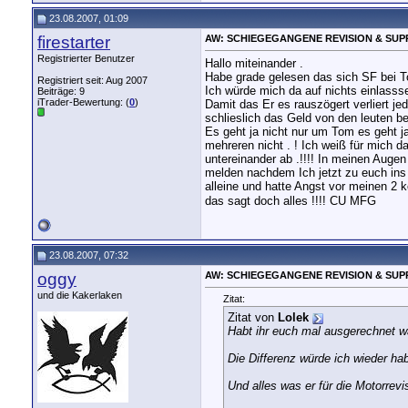
23.08.2007, 01:09
firestarter
AW: SCHIEGEGANGENE REVISION & SUP
Registrierter Benutzer
Hallo miteinander .
Habe grade gelesen das sich SF bei T
Registriert seit: Aug 2007
Ich würde mich da auf nichts einlassse
Beiträge: 9
iTrader-Bewertung: (
0
)
Damit das Er es rauszögert verliert j
schlieslich das Geld von den leuten b
Es geht ja nicht nur um Tom es geht j
mehreren nicht . ! Ich weiß für mich d
untereinander ab .!!!! In meinen Auge
melden nachdem Ich jetzt zu euch ins 
alleine und hatte Angst vor meinen 2 
das sagt doch alles !!!! CU MFG
23.08.2007, 07:32
oggy
AW: SCHIEGEGANGENE REVISION & SUP
und die Kakerlaken
Zitat:
Zitat von
Lolek
Habt ihr euch mal ausgerechnet wa
Die Differenz würde ich wieder ha
Und alles was er für die Motorrevi