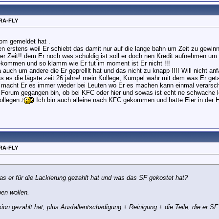
RA-FLY
om gemeldet hat .
n erstens weil Er schiebt das damit nur auf die lange bahn um Zeit zu gewinn
eder Zeit!! dem Er noch was schuldig ist soll er doch nen Kredit aufnehmen u
ekommen und so klamm wie Er tut im moment ist Er nicht !!!
a auch um andere die Er geprelllt hat und das nicht zu knapp !!!! Will nicht
as es die lägste zeit 26 jahre! mein Kollege, Kumpel wahr mit dem was Er get
n macht Er es immer wieder bei Leuten wo Er es machen kann einmal verarsche
Forum gegangen bin, ob bei KFC oder hier und sowas ist echt ne schwache le
kollegen
Ich bin auch alleine nach KFC gekommen und hatte Eier in der Ho
RA-FLY
s er für die Lackierung gezahlt hat und was das SF gekostet hat?
ben wollen.
sion gezahlt hat, plus Ausfallentschädigung + Reinigung + die Teile, die er S