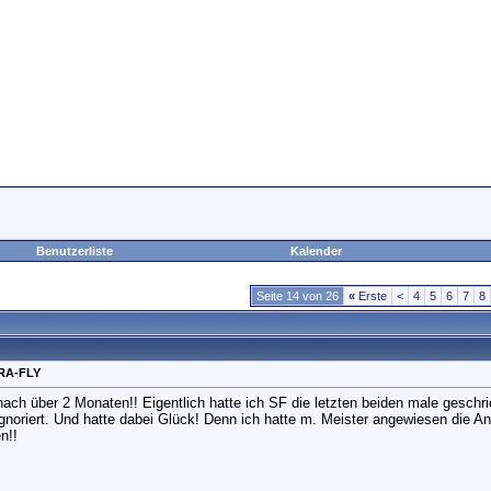
Benutzerliste
Kalender
Seite 14 von 26
«
Erste
<
4
5
6
7
8
RA-FLY
ch über 2 Monaten!! Eigentlich hatte ich SF die letzten beiden male geschrie
ignoriert. Und hatte dabei Glück! Denn ich hatte m. Meister angewiesen die An
n!!