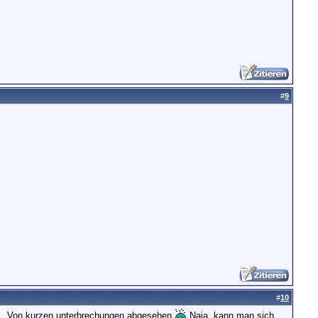
#
9
#
10
it... Von kurzen unterbrechungen abgesehen
Naja, kann man sich