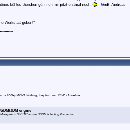
önes kühles Bierchen gönn ich mir jetzt erstmal noch.
Gruß, Andreas
ne Werkstatt geben!"
---------
and a 600hp MKIV? Nothing, they both run 12's!" -
Spoolme
e USDM/JDM engine
JDM engine is "TIGHT" as the USDM is lacking that option.