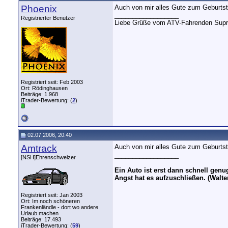
Phoenix
Auch von mir alles Gute zum Geburtst
__________________
Registrierter Benutzer
Liebe Grüße vom ATV-Fahrenden Supra
Registriert seit: Feb 2003
Ort: Rödinghausen
Beiträge: 1.968
iTrader-Bewertung: (
2
)
02.07.2006, 20:40
Amtrack
Auch von mir alles Gute zum Geburts
__________________
[NSH]Ehrenschweizer
Ein Auto ist erst dann schnell gen
Angst hat es aufzuschließen. (Walte
Registriert seit: Jan 2003
Ort: Im noch schöneren
Frankenländle - dort wo andere
Urlaub machen
Beiträge: 17.493
iTrader-Bewertung: (
59
)