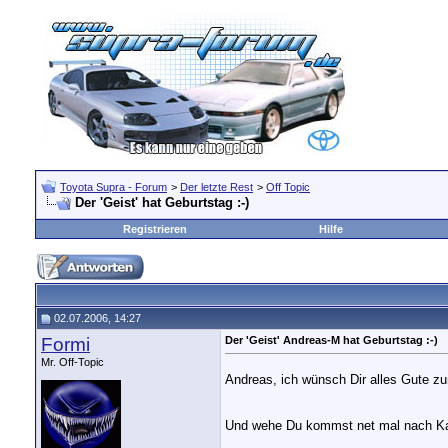
Toyota Supra - Forum
>
Der letzte Rest
>
Off Topic
Der 'Geist' hat Geburtstag :-)
Registrieren
Hilfe
02.07.2006, 14:27
Formi
Der 'Geist' Andreas-M hat Geburtstag :-)
Mr. Off-Topic
Andreas, ich wünsch Dir alles Gute z
Und wehe Du kommst net mal nach K