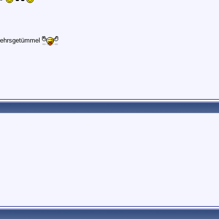
rkehrsgetümmel