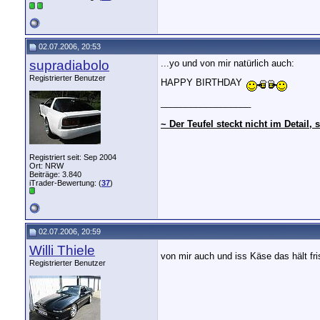
02.07.2006, 20:53
supradiabolo
...yo und von mir natürlich auch:
Registrierter Benutzer
HAPPY BIRTHDAY
__________________
~ Der Teufel steckt nicht im Detail
Registriert seit: Sep 2004
Ort: NRW
Beiträge: 3.840
iTrader-Bewertung: (
37
)
02.07.2006, 20:59
Willi Thiele
von mir auch und iss Käse das hält fr
Registrierter Benutzer