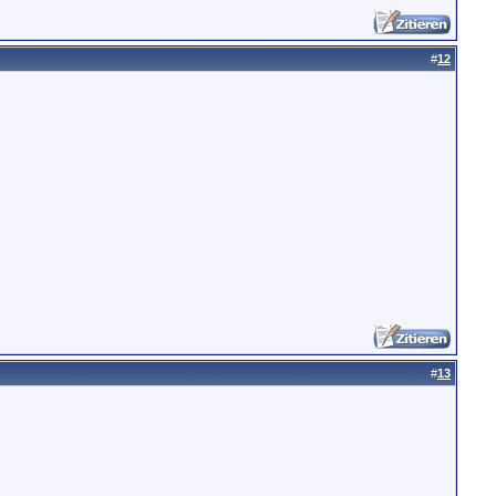
#
12
#
13