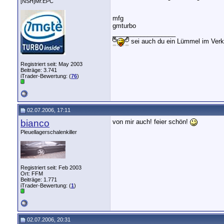
[NSH]Mr.EPC
mfg
gmturbo
__________________
sei auch du ein Lümmel im Ve
Registriert seit: May 2003
Beiträge: 3.741
iTrader-Bewertung: (
76
)
02.07.2006, 17:11
bianco
von mir auch! feier schön!
Pleuellagerschalenkiller
Registriert seit: Feb 2003
Ort: FFM
Beiträge: 1.771
iTrader-Bewertung: (
1
)
02.07.2006, 20:31