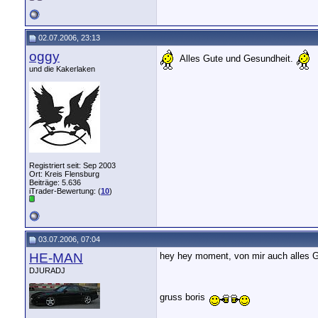
02.07.2006, 23:13
oggy
Alles Gute und Gesundheit.
und die Kakerlaken
Registriert seit: Sep 2003
Ort: Kreis Flensburg
Beiträge: 5.636
iTrader-Bewertung: (
10
)
03.07.2006, 07:04
HE-MAN
hey hey moment, von mir auch alles
DJURADJ
gruss boris