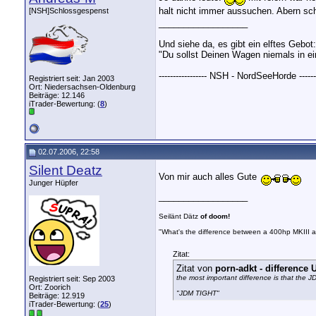
halt nicht immer aussuchen. Abern sch
[NSH]Schlossgespenst
__________________
Und siehe da, es gibt ein elftes Gebot:
"Du sollst Deinen Wagen niemals in ei
----------------- NSH - NordSeeHorde --------
Registriert seit: Jan 2003
Ort: Niedersachsen-Oldenburg
Beiträge: 12.146
iTrader-Bewertung: (
8
)
02.07.2006, 22:58
Silent Deatz
Von mir auch alles Gute
Junger Hüpfer
__________________
Seilänt Dätz
of doom!
"What's the difference between a 400hp MKIII 
Zitat:
Zitat von
porn-adkt - differenc
the most important difference is that the 
Registriert seit: Sep 2003
Ort: Zoorich
"JDM TIGHT"
Beiträge: 12.919
iTrader-Bewertung: (
25
)