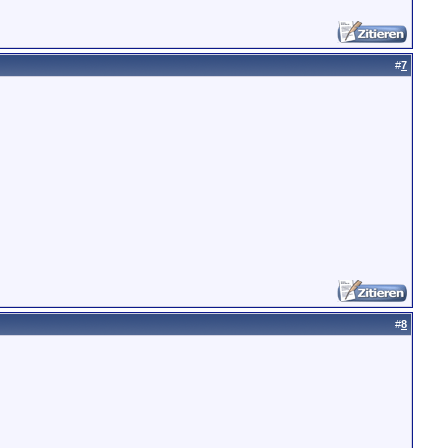
#
7
#
8