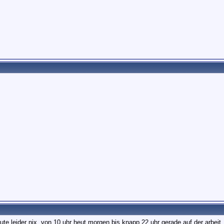
eute leider nix, von 10 uhr heut morgen bis knapp 22 uhr gerade auf der arbe