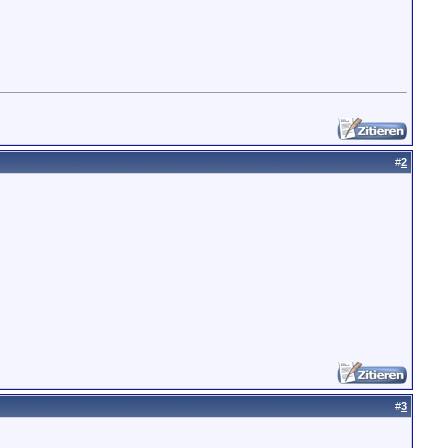
#
2
#
3