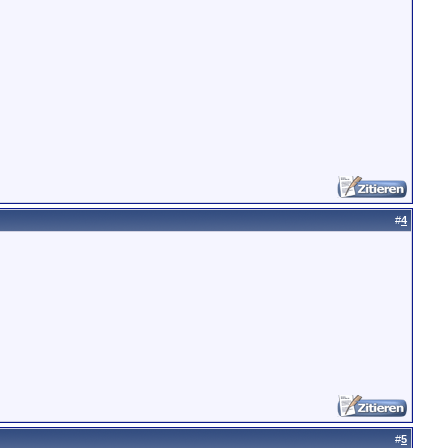
#
4
#
5