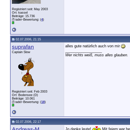
Registriert seit: May 2003
Ort: kassel
Beiträge: 15.736
iTrader-Bewertung: (
4
)
02.07.2006, 21:15
suprafan
alles gute natürlich auch von mir
__________________
Captain Slow
Wer nichts weiß, muss alles glauben.
Registriert seit: Feb 2003
Ort: Bodensee (D)
Beiträge: 10.061
iTrader-Bewertung: (
18
)
02.07.2006, 22:17
Andreas-M
Jo danke leute!
Mit feiern war h