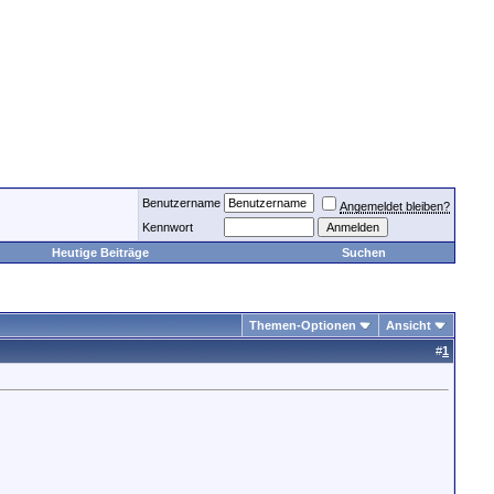
Benutzername
Angemeldet bleiben?
Kennwort
Heutige Beiträge
Suchen
Themen-Optionen
Ansicht
#
1