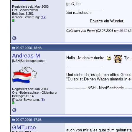
gruß, flo
Registriert seit: May 2003
__________________
Ort: Schwarzwald
Sei realistisch.
Beiträge: 8.281
iTrader-Bewertung: (
17
)
Erwarte ein Wunder.
Geändert von Formi (02.07.2006 um
15:32
Uh
02.07.2006, 15:48
Andreas-M
Hallo. Jo danke danke.
Tja, 
[NSH]Schlossgespenst
__________________
Und siehe da, es gibt ein elftes Gebot:
"Du sollst Deinen Wagen niemals in ei
----------------- NSH - NordSeeHorde --------
Registriert seit: Jan 2003
Ort: Niedersachsen-Oldenburg
Beiträge: 12.146
iTrader-Bewertung: (
8
)
02.07.2006, 17:08
GMTurbo
auch von mir alles gute zum geburtst