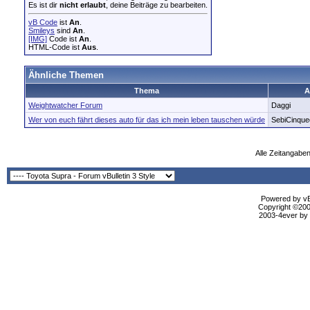
Es ist dir
nicht erlaubt
, deine Beiträge zu bearbeiten.
vB Code
ist
An
.
Smileys
sind
An
.
[IMG]
Code ist
An
.
HTML-Code ist
Aus
.
Ähnliche Themen
Thema
A
Weightwatcher Forum
Daggi
Wer von euch fährt dieses auto für das ich mein leben tauschen würde
SebiCinque
Alle Zeitangaben
Powered by vBu
Copyright ©2000
2003-4ever by B