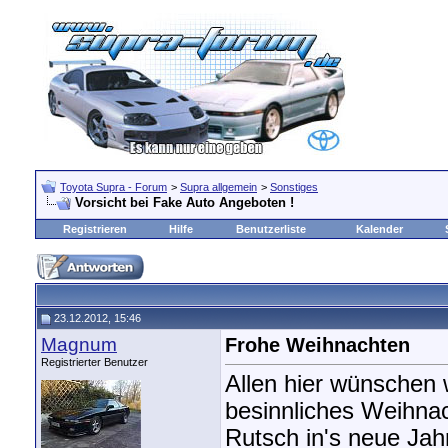
Toyota Supra - Forum
>
Supra allgemein
>
Sonstiges
Vorsicht bei Fake Auto Angeboten !
Registrieren
Hilfe
Benutzerliste
Kalender
23.12.2012, 15:46
Magnum
Frohe Weihnachten
Registrierter Benutzer
Allen hier wünschen 
besinnliches Weihnac
Rutsch in's neue Jah