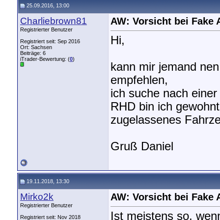
25.09.2016, 13:00
Charliebrown81
AW: Vorsicht bei Fake 
Registrierter Benutzer
Hi,
Registriert seit: Sep 2016
Ort: Sachsen
Beiträge: 6
iTrader-Bewertung: (
0
)
kann mir jemand nen 
empfehlen,
ich suche nach eine
RHD bin ich gewohnt. 
zugelassenes Fahrz
Gruß Daniel
19.11.2018, 13:30
Mirko2k
AW: Vorsicht bei Fake 
Registrierter Benutzer
Ist meistens so, wen
Registriert seit: Nov 2018