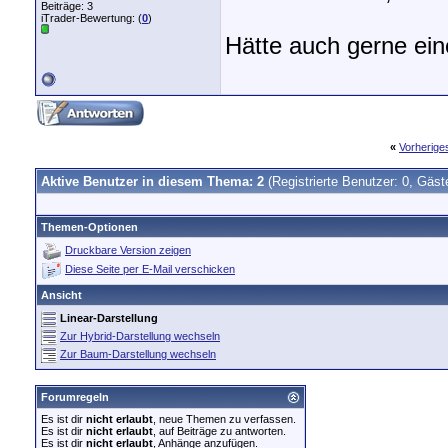
Beiträge: 3
iTrader-Bewertung: (
0
)
Hätte auch gerne ei
«
Vorherig
Aktive Benutzer in diesem Thema: 2
(Registrierte Benutzer: 0, Gäst
Themen-Optionen
Druckbare Version zeigen
Diese Seite per E-Mail verschicken
Ansicht
Linear-Darstellung
Zur Hybrid-Darstellung wechseln
Zur Baum-Darstellung wechseln
Forumregeln
Es ist dir
nicht erlaubt
, neue Themen zu verfassen.
Es ist dir
nicht erlaubt
, auf Beiträge zu antworten.
Es ist dir
nicht erlaubt
, Anhänge anzufügen.