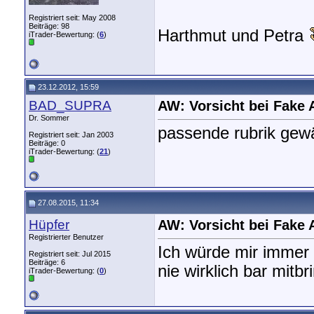
Registriert seit: May 2008
Beiträge: 98
Harthmut und Petra
iTrader-Bewertung: (
6
)
23.12.2012, 15:59
BAD_SUPRA
AW: Vorsicht bei Fake 
Dr. Sommer
passende rubrik gewähl
Registriert seit: Jan 2003
Beiträge: 0
iTrader-Bewertung: (
21
)
27.08.2015, 11:34
Hüpfer
AW: Vorsicht bei Fake 
Registrierter Benutzer
Ich würde mir immer
Registriert seit: Jul 2015
Beiträge: 6
nie wirklich bar mitbr
iTrader-Bewertung: (
0
)