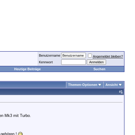
Benutzername
Angemeldet bleiben?
Kennwort
Heutige Beiträge
Suchen
Themen-Optionen
Ansicht
#
1
den Mk3 mit Turbo.
r gehören !