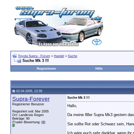
Toyota Supra - Forum
>
Handel
>
Suche
Suche Mk 3 !!!
Registrieren
Hilfe
02.04.2005, 13:39
Supra-Forever
Suche Mk 3 !!!
Registrierter Benutzer
Hallo,
Registriert seit: Mar 2005
Da meine 88er Supra Mk3 gestern das 
Ort: Landkreis Regen
Beiträge: 90
iTrader-Bewertung: (
0
)
Sie sollte Rot oder Schwarz sein, Ha
Ich wäre euch sehr dankbar, wenn ihr 