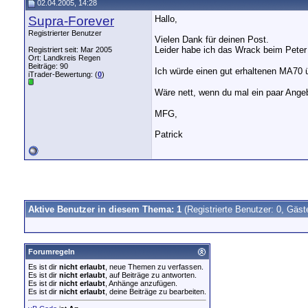
02.04.2005, 14:28
Supra-Forever
Hallo,
Registrierter Benutzer
Vielen Dank für deinen Post.
Leider habe ich das Wrack beim Peter 
Registriert seit: Mar 2005
Ort: Landkreis Regen
Beiträge: 90
Ich würde einen gut erhaltenen MA70 
iTrader-Bewertung: (
0
)
Wäre nett, wenn du mal ein paar Angeb
MFG,
Patrick
Aktive Benutzer in diesem Thema: 1
(Registrierte Benutzer: 0, Gäst
Forumregeln
Es ist dir
nicht erlaubt
, neue Themen zu verfassen.
Es ist dir
nicht erlaubt
, auf Beiträge zu antworten.
Es ist dir
nicht erlaubt
, Anhänge anzufügen.
Es ist dir
nicht erlaubt
, deine Beiträge zu bearbeiten.