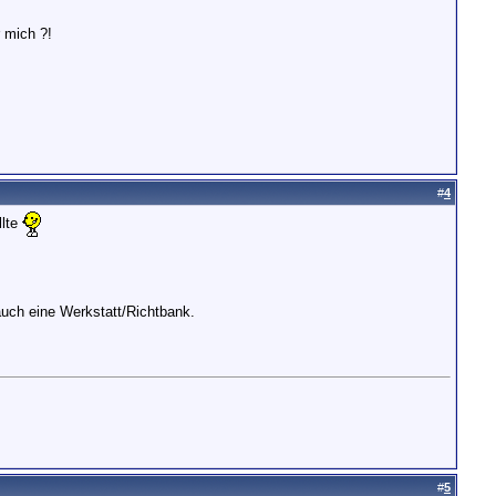
r mich ?!
#
4
llte
auch eine Werkstatt/Richtbank.
#
5