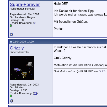
Supra-Forever
Hallo DEF,
Registrierter Benutzer
Ich Danke dir für diesen Tipp.
Ich werde mal anfragen, was sowas ko
Registriert seit: Mar 2005
Ort: Landkreis Regen
Beiträge: 90
Mit freundlichen Grüßen,
iTrader-Bewertung: (
0
)
Patrick
02.04.2005, 14:20
Grizzly
In welcher Ecke Deutschlands suchst d
Wrack ?
Super Moderator
Gruß Grizzly
__________________
Motivation ist die Induktion zieladäqu
Geändert von Grizzly (02.04.2005 um
14:22
U
Registriert seit: Jan 2003
Ort: Minden
Beiträge: 4.896
iTrader-Bewertung: (
69
)