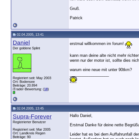
Gruß.
Patrick
02.04.2005, 13:41
Daniel
erstmal willkommen im forum!
Der goldene Splint
kann man deine alte nicht mehr richt
wenn nur der motor ist, sollte dies nic
warum eine neue mit unter 90tkm?
__________________
Registriert seit: May 2003
Ort: Bodensee
Beiträge: 20.894
iTrader-Bewertung: (
18
)
02.04.2005, 13:45
Supra-Forever
Hallo Daniel,
Registrierter Benutzer
Erstmal Danke für deine nette Begrüß
Registriert seit: Mar 2005
Ort: Landkreis Regen
Leider hat es bei dem Auffahrunfall 
Beiträge: 90