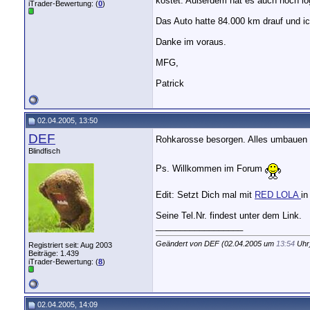
kostet. Außerdem hat es auch noch log
iTrader-Bewertung: (
0
)
Das Auto hatte 84.000 km drauf und ich
Danke im voraus.
MFG,
Patrick
02.04.2005, 13:50
DEF
Rohkarosse besorgen. Alles umbauen u
Blindfisch
Ps. Willkommen im Forum
Edit: Setzt Dich mal mit
RED LOLA
in
Seine Tel.Nr. findest unter dem Link.
__________________
Geändert von DEF (02.04.2005 um
13:54
Uhr
Registriert seit: Aug 2003
Beiträge: 1.439
iTrader-Bewertung: (
8
)
02.04.2005, 14:09