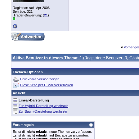
Registriert seit: Apr 2006
Beiträge: 321
iTrader-Bewertung: (
21
)
«
Vorherig
Aktive Benutzer in diesem Thema: 1
(Registrierte Benutzer: 0, Gäst
Themen-Optionen
Druckbare Version zeigen
Diese Seite per E-Mail verschicken
Ansicht
Linear-Darstellung
Zur Hybrid-Darstellung wechseln
Zur Baum-Darstellung wechseln
Forumregeln
Es ist dir
nicht erlaubt
, neue Themen zu verfassen.
Es ist dir
nicht erlaubt
, auf Beiträge zu antworten.