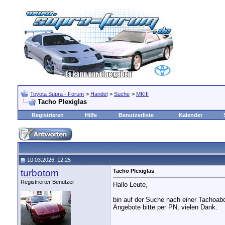
Toyota Supra - Forum
>
Handel
>
Suche
>
MKIII
Tacho Plexiglas
Registrieren
Hilfe
Benutzerliste
Kalender
10.03.2026, 12:25
turbotom
Tacho Plexiglas
Registrierter Benutzer
Hallo Leute,
bin auf der Suche nach einer Tachoab
Angebote bitte per PN, vielen Dank.