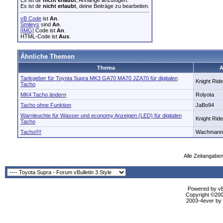
Es ist dir
nicht erlaubt
, Anhänge anzufügen.
Es ist dir
nicht erlaubt
, deine Beiträge zu bearbeiten.
vB Code
ist
An
.
Smileys
sind
An
.
[IMG]
Code ist
An
.
HTML-Code ist
Aus
.
Ähnliche Themen
Thema
A
Tankgeber für Toyota Supra MK3 GA70 MA70 JZA70 für digitalen
Knight Ride
Tacho
MK4 Tacho ändern
Rolyota
Tacho ohne Funktion
JaBo94
Warnleuchte für Wasser und economy Anzeigen (LED) für digitalen
Knight Ride
Tacho
Tacho!!!!
Wachmann
Alle Zeitangaben
Powered by vBu
Copyright ©2000
2003-4ever by B