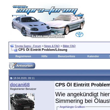
Toyota Supra - Forum
>
News & FAQ
>
Bilder FAQ
CPS Öl Eintritt Problem/Lösung
Registrieren
Hilfe
Benutzerliste
Kalender
18.04.2020, 09:11
docani68
CPS Öl Eintritt Proble
Registrierter Benutzer
Wie angekündigt hier
Simmering bei Ölaustr
Angehängte Grafiken