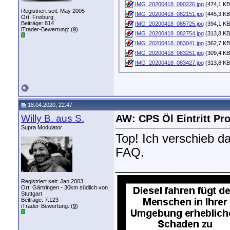
IMG_20200418_090226.jpg
(474,1 KB
Registriert seit: May 2005
IMG_20200418_082151.jpg
(445,3 KB
Ort: Freiburg
Beiträge: 814
IMG_20200418_085725.jpg
(394,1 KB
iTrader-Bewertung: (
9
)
IMG_20200418_082754.jpg
(313,8 KB
IMG_20200418_083041.jpg
(362,7 KB
IMG_20200418_083251.jpg
(309,4 KB
IMG_20200418_083427.jpg
(313,8 KB
18.04.2020, 22:47
Willy B. aus S.
AW: CPS Öl Eintritt P
Supra Modulator
Top! Ich verschieb da
FAQ.
_________________
Registriert seit: Jan 2003
Ort: Gärtringen - 30km südlich von
Stuttgart
Beiträge: 7.123
iTrader-Bewertung: (
9
)