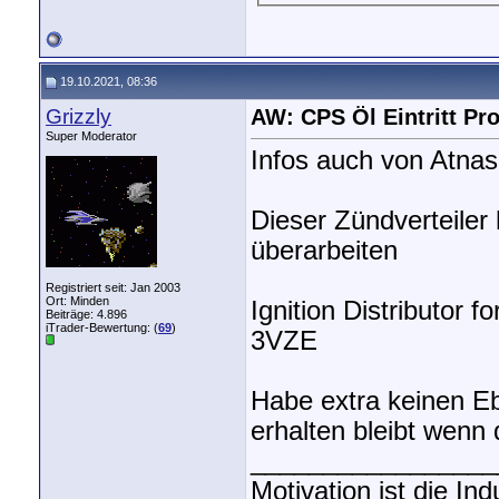
19.10.2021, 08:36
Grizzly
AW: CPS Öl Eintritt P
Super Moderator
Infos auch von Atnas
Dieser Zündverteiler
überarbeiten
Registriert seit: Jan 2003
Ort: Minden
Ignition Distributor
Beiträge: 4.896
iTrader-Bewertung: (
69
)
3VZE
Habe extra keinen Eb
erhalten bleibt wenn 
_________________
Motivation ist die In