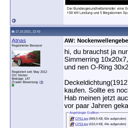
17.10.2021, 22:43
Atnas
AW: Nockenwellengebe
Registrierter Benutzer
hi, du brauchst ja nu
Simmerring 10x20x7, 
und nen O-Ring 30x2
Registriert seit: May 2012
Ort: Herten
Beiträge: 147
Deckeldichtung(1912
iTrader-Bewertung: (
3
)
kaufen. Sollte es no
Hab meinen jetzt auc
vor paar Jahren geka
Angehängte Grafiken
CPS1.jpg
(869,5 KB, 60x aufgerufen)
CPS3.jpg
(610,4 KB, 44x aufgerufen)