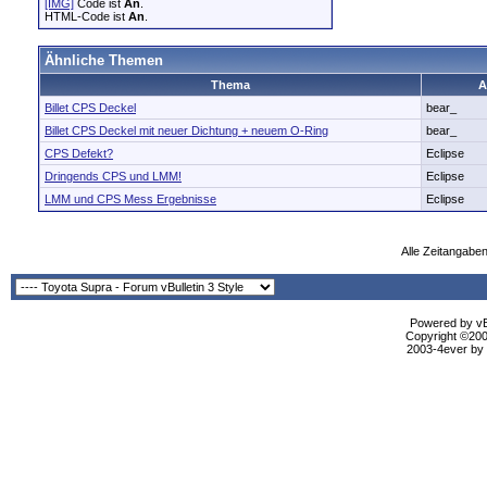
[IMG]
Code ist
An
.
HTML-Code ist
An
.
Ähnliche Themen
Thema
A
Billet CPS Deckel
bear_
Billet CPS Deckel mit neuer Dichtung + neuem O-Ring
bear_
CPS Defekt?
Eclipse
Dringends CPS und LMM!
Eclipse
LMM und CPS Mess Ergebnisse
Eclipse
Alle Zeitangaben
Powered by vBu
Copyright ©2000
2003-4ever by B