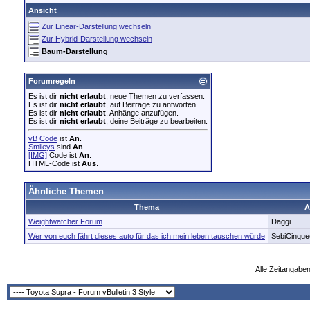
Mirko2k
AW: Vorsicht bei Fake Auto...
19.11.2018,
13:30
Ansicht
Zur Linear-Darstellung wechseln
Zur Hybrid-Darstellung wechseln
Baum-Darstellung
Forumregeln
Es ist dir
nicht erlaubt
, neue Themen zu verfassen.
Es ist dir
nicht erlaubt
, auf Beiträge zu antworten.
Es ist dir
nicht erlaubt
, Anhänge anzufügen.
Es ist dir
nicht erlaubt
, deine Beiträge zu bearbeiten.
vB Code
ist
An
.
Smileys
sind
An
.
[IMG]
Code ist
An
.
HTML-Code ist
Aus
.
Ähnliche Themen
Thema
A
Weightwatcher Forum
Daggi
Wer von euch fährt dieses auto für das ich mein leben tauschen würde
SebiCinque
Alle Zeitangaben