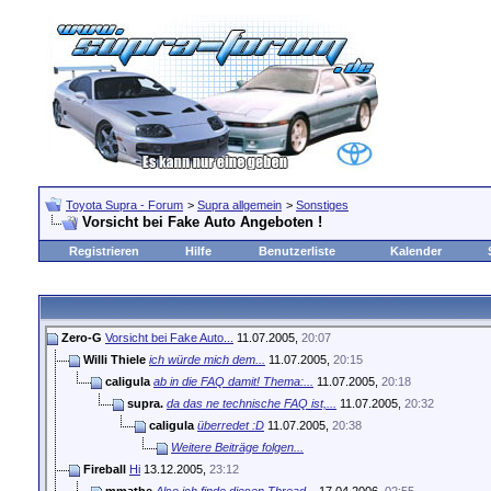
Toyota Supra - Forum
>
Supra allgemein
>
Sonstiges
Vorsicht bei Fake Auto Angeboten !
Registrieren
Hilfe
Benutzerliste
Kalender
Zero-G
Vorsicht bei Fake Auto...
11.07.2005,
20:07
Willi Thiele
ich würde mich dem...
11.07.2005,
20:15
caligula
ab in die FAQ damit! Thema:...
11.07.2005,
20:18
supra.
da das ne technische FAQ ist,...
11.07.2005,
20:32
caligula
überredet :D
11.07.2005,
20:38
Weitere Beiträge folgen...
Fireball
Hi
13.12.2005,
23:12
mmathe
Also ich finde diesen Thread...
17.04.2006,
02:55