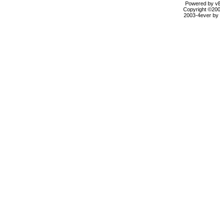
Powered by vBu
Copyright ©2000
2003-4ever by B