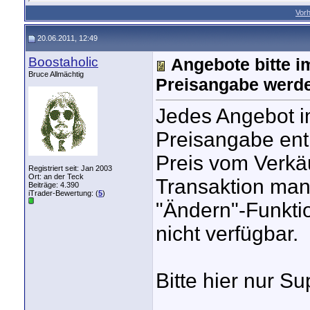
Vorh
20.06.2011, 12:49
Boostaholic
Angebote bitte i
Bruce Allmächtig
Preisangabe werde
Jedes Angebot i
Preisangabe ent
Preis vom Verkäu
Registriert seit: Jan 2003
Ort: an der Teck
Transaktion mani
Beiträge: 4.390
iTrader-Bewertung: (
5
)
"Ändern"-Funkti
nicht verfügbar.
Bitte hier nur Su