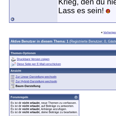
Krieg, den du ni
Lass es sein!
«
Vorherig
Aktive Benutzer in diesem Thema: 1
(Registrierte Benutzer: 0, Gäst
Themen-Optionen
Druckbare Version zeigen
Diese Seite per E-Mail verschicken
Ansicht
Zur Linear-Darstellung wechseln
Zur Hybrid-Darstellung wechseln
Baum-Darstellung
Forumregeln
Es ist dir
nicht erlaubt
, neue Themen zu verfassen.
Es ist dir
nicht erlaubt
, auf Beiträge zu antworten.
Es ist dir
nicht erlaubt
, Anhänge anzufügen.
Es ist dir
nicht erlaubt
, deine Beiträge zu bearbeiten.