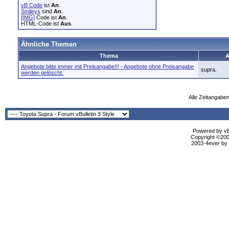
vB Code
ist
An
.
Smileys
sind
An
.
[IMG]
Code ist
An
.
HTML-Code ist
Aus
.
Ähnliche Themen
Thema
A
Angebote bitte immer mit Preisangabe!!! - Angebote ohne Preisangabe
supra.
werden gelöscht.
Alle Zeitangaben
Powered by vBu
Copyright ©2000
2003-4ever by B