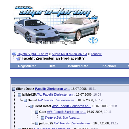
Toyota Supra - Forum
>
Supra MkIII MA70 '86-'93
>
Technik
Facelift Zierleisten an Pre-Facelift ?
Registrieren
Hilfe
Benutzerliste
Kalender
Silent Deatz
Facelift Zierleisten an...
16.07.2006,
15:11
jailbird25
AW: Facelift Zierleisten an...
16.07.2006,
16:09
Daniel
AW: Facelift Zierleisten an...
16.07.2006,
16:12
Silent Deatz
AW: Facelift Zierleisten an...
16.07.2006,
19:08
Gast
AW: Facelift Zierleisten an...
16.07.2006,
19:11
Weitere Beiträge folgen...
jailbird25
AW: Facelift Zierleisten an...
16.07.2006,
19:12
diabelo
AW: Facelift Zierleisten an...
16.07.2006,
19:41