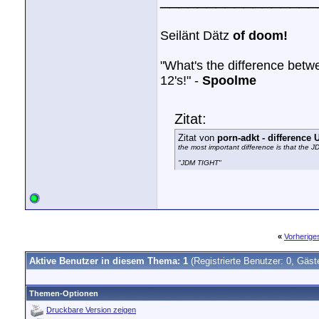
Seilänt Dätz
of doom!
"What's the difference bet
12's!" -
Spoolme
Zitat:
Zitat von
porn-adkt - differenc
the most important difference is that the 
"JDM TIGHT"
«
Vorherig
Aktive Benutzer in diesem Thema: 1
(Registrierte Benutzer: 0, Gäst
Themen-Optionen
Druckbare Version zeigen