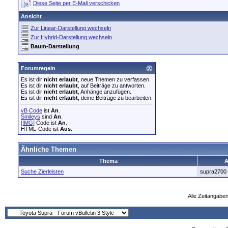
Diese Seite per E-Mail verschicken
Ansicht
Zur Linear-Darstellung wechseln
Zur Hybrid-Darstellung wechseln
Baum-Darstellung
Forumregeln
Es ist dir
nicht erlaubt
, neue Themen zu verfassen.
Es ist dir
nicht erlaubt
, auf Beiträge zu antworten.
Es ist dir
nicht erlaubt
, Anhänge anzufügen.
Es ist dir
nicht erlaubt
, deine Beiträge zu bearbeiten.
vB Code
ist
An
.
Smileys
sind
An
.
[IMG]
Code ist
An
.
HTML-Code ist
Aus
.
Ähnliche Themen
Thema
A
Suche Zierleisten
supra2700
Alle Zeitangaben