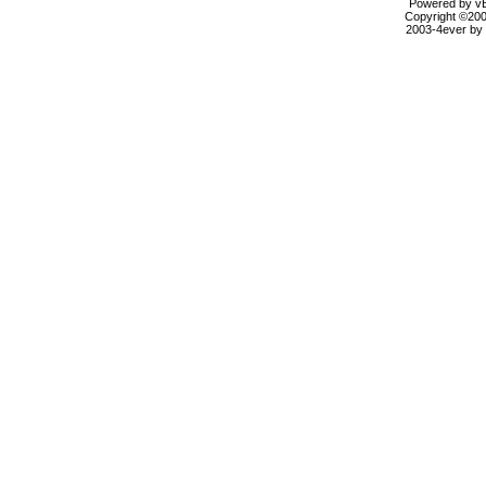
Powered by vBu
Copyright ©2000
2003-4ever by B