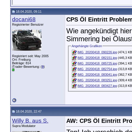
18.04.2020, 09:11
docani68
CPS Öl Eintritt Proble
Registrierter Benutzer
Wie angekündigt hier
Simmering bei Ölaustr
Angehängte Grafiken
IMG_20200418_090226.jpg
(474,1 KB
Registriert seit: May 2005
IMG_20200418_082151.jpg
(445,3 KB
Ort: Freiburg
Beiträge: 814
IMG_20200418_085725.jpg
(394,1 KB
iTrader-Bewertung: (
9
)
IMG_20200418_082754.jpg
(313,8 KB
IMG_20200418_083041.jpg
(362,7 KB
IMG_20200418_083251.jpg
(309,4 KB
IMG_20200418_083427.jpg
(313,8 KB
18.04.2020, 22:47
Willy B. aus S.
AW: CPS Öl Eintritt P
Supra Modulator