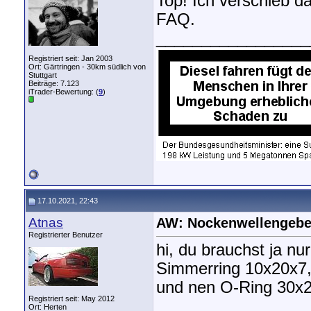
Top! Ich verschieb da
FAQ.
_________________
Registriert seit: Jan 2003
Ort: Gärtringen - 30km südlich von
Stuttgart
Beiträge: 7.123
iTrader-Bewertung: (
9
)
17.10.2021, 22:43
Atnas
AW: Nockenwellengebe
Registrierter Benutzer
hi, du brauchst ja nu
Simmerring 10x20x7, 
und nen O-Ring 30x2
Registriert seit: May 2012
Ort: Herten