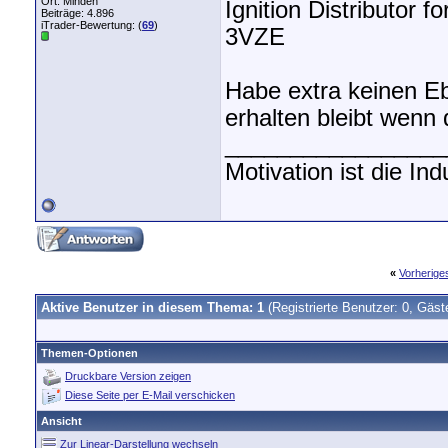
Ort: Minden
Ignition Distributor
Beiträge: 4.896
iTrader-Bewertung: (
69
)
3VZE
Habe extra keinen Eb
erhalten bleibt wenn 
_________________
Motivation ist die In
«
Vorherig
Aktive Benutzer in diesem Thema: 1
(Registrierte Benutzer: 0, Gäst
Themen-Optionen
Druckbare Version zeigen
Diese Seite per E-Mail verschicken
Ansicht
Zur Linear-Darstellung wechseln