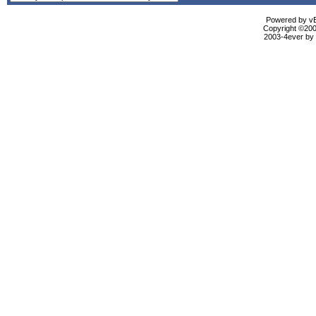
Powered by vBu
Copyright ©2000
2003-4ever by B