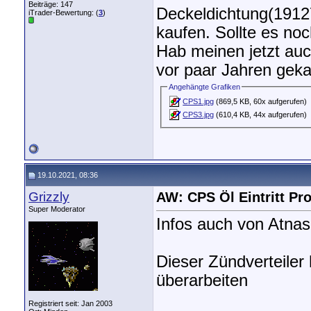
Beiträge: 147
Deckeldichtung(1912
iTrader-Bewertung: (
3
)
kaufen. Sollte es no
Hab meinen jetzt auc
vor paar Jahren geka
Angehängte Grafiken
CPS1.jpg
(869,5 KB, 60x aufgerufen)
CPS3.jpg
(610,4 KB, 44x aufgerufen)
19.10.2021, 08:36
Grizzly
AW: CPS Öl Eintritt P
Super Moderator
Infos auch von Atnas
Dieser Zündverteiler
überarbeiten
Registriert seit: Jan 2003