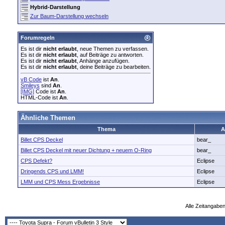
Hybrid-Darstellung
Zur Baum-Darstellung wechseln
Forumregeln
Es ist dir
nicht erlaubt
, neue Themen zu verfassen.
Es ist dir
nicht erlaubt
, auf Beiträge zu antworten.
Es ist dir
nicht erlaubt
, Anhänge anzufügen.
Es ist dir
nicht erlaubt
, deine Beiträge zu bearbeiten.
vB Code
ist
An
.
Smileys
sind
An
.
[IMG]
Code ist
An
.
HTML-Code ist
An
.
Ähnliche Themen
Thema
A
Billet CPS Deckel
bear_
Billet CPS Deckel mit neuer Dichtung + neuem O-Ring
bear_
CPS Defekt?
Eclipse
Dringends CPS und LMM!
Eclipse
LMM und CPS Mess Ergebnisse
Eclipse
Alle Zeitangaben