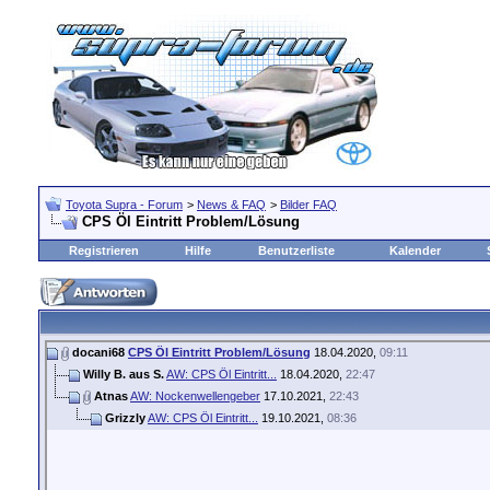
Toyota Supra - Forum
>
News & FAQ
>
Bilder FAQ
CPS Öl Eintritt Problem/Lösung
Registrieren
Hilfe
Benutzerliste
Kalender
docani68
CPS Öl Eintritt Problem/Lösung
18.04.2020,
09:11
Willy B. aus S.
AW: CPS Öl Eintritt...
18.04.2020,
22:47
Atnas
AW: Nockenwellengeber
17.10.2021,
22:43
Grizzly
AW: CPS Öl Eintritt...
19.10.2021,
08:36