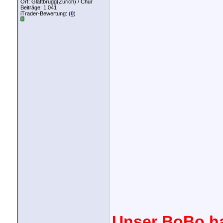
Ort: Glattbrugg(Zürich) / Chur
Beiträge: 1.041
iTrader-Bewertung: (
0
)
Unser BoBo ha