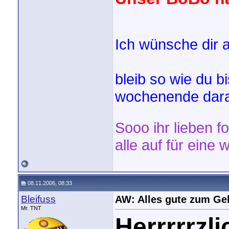
Ich wünsche dir a
bleib so wie du b
wochenende dara
Sooo ihr lieben f
alle auf für eine w
08.11.2006, 08:33
Bleifuss
AW: Alles gute zum Ge
Mr. TNT
Herrrrrzli