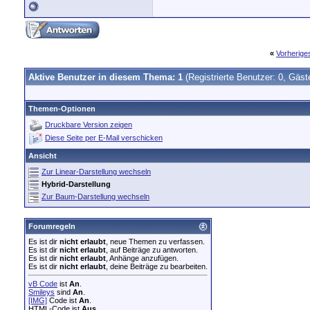
«
Vorherig
Aktive Benutzer in diesem Thema: 1
(Registrierte Benutzer: 0, Gäst
Themen-Optionen
Druckbare Version zeigen
Diese Seite per E-Mail verschicken
Ansicht
Zur Linear-Darstellung wechseln
Hybrid-Darstellung
Zur Baum-Darstellung wechseln
Forumregeln
Es ist dir
nicht erlaubt
, neue Themen zu verfassen.
Es ist dir
nicht erlaubt
, auf Beiträge zu antworten.
Es ist dir
nicht erlaubt
, Anhänge anzufügen.
Es ist dir
nicht erlaubt
, deine Beiträge zu bearbeiten.
vB Code
ist
An
.
Smileys
sind
An
.
[IMG]
Code ist
An
.
HTML-Code ist
Aus
.