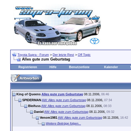
Toyota Supra - Forum
>
Der letzte Rest
>
Off Topic
Alles gute zum Geburtstag
Registrieren
Hilfe
Benutzerliste
Kalender
King of Queens
Alles gute zum Geburtstag
08.11.2006,
06:46
SPIDERMAN
AW: Alles gute zum Geburtstag
08.11.2006,
07:34
Bleifuss
AW: Alles gute zum Geburtstag
08.11.2006,
08:33
Daniel
AW: Alles gute zum Geburtstag
08.11.2006,
09:32
Venom1981
AW: Alles gute zum Geburtstag
08.11.2006,
16:42
Weitere Beiträge folgen...