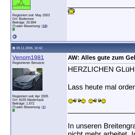
_________________
Registriert seit: May 2003
Ort: Bodensee
Beiträge: 20.894
iTrader-Bewertung: (
18
)
08.11.2006, 16:42
Venom1981
AW: Alles gute zum Ge
Registrierter Benutzer
HERZLICHEN GLüH
Lass heute mal orden
Registriert seit: Apr 2005
Ort: 8155 Niederhasli
Beiträge: 1.872
iTrader-Bewertung: (
1
)
_________________
In unseren Breitengra
nicht mehr arbeitet. 