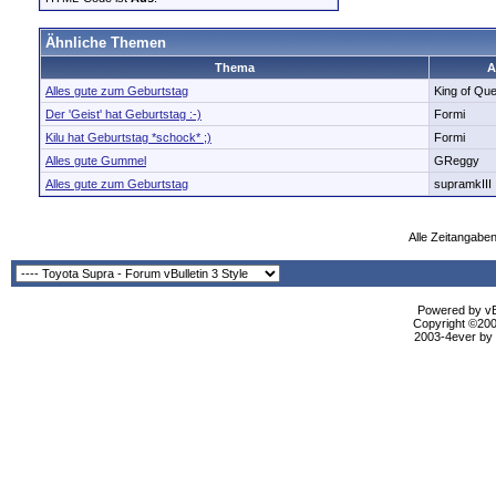
Ähnliche Themen
Thema
A
Alles gute zum Geburtstag
King of Qu
Der 'Geist' hat Geburtstag :-)
Formi
Kilu hat Geburtstag *schock* ;)
Formi
Alles gute Gummel
GReggy
Alles gute zum Geburtstag
supramkIII
Alle Zeitangaben
Powered by vBu
Copyright ©2000
2003-4ever by B