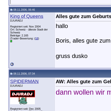
08.11.2006, 06:46
King of Queens
Alles gute zum Geburt
DJURADJ
hallo
Registriert seit: Nov 2004
Ort: Schweiz - älteste Stadt der
Schweiz
Beiträge: 2.165
iTrader-Bewertung: (
12
)
Boris, alles gute zu
gruss dusko
08.11.2006, 07:34
SPIDERMAN
AW: Alles gute zum Ge
DJURADJ
dann wollen wir m
Registriert seit: Dec 2005