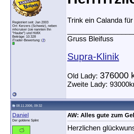
Trink ein Calanda für
Registriert seit: Jan 2003
Ort: Kerzers (Schweiz), neben
_________________
mhcruiser (sie nannten Ihn
"Haube") und HöfiX
Beiträge: 10.328
Gruss Bleifuss
iTrader-Bewertung: (
7
)
Supra-Klinik
376000 
Old Lady:
Zweite Lady: 93000k
08.11.2006, 09:32
Daniel
AW: Alles gute zum Ge
Der goldene Splint
Herzlichen glückwun