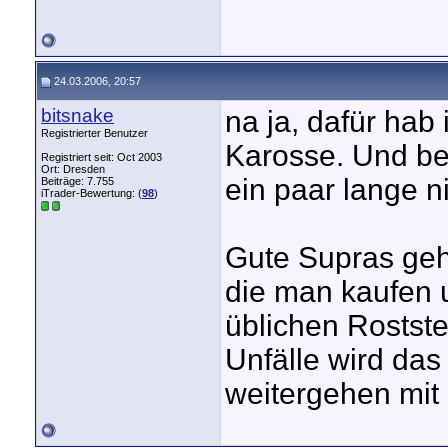
24.03.2006, 20:57
bitsnake
na ja, dafür hab
Registrierter Benutzer
Karosse. Und be
Registriert seit: Oct 2003
Ort: Dresden
ein paar lange n
Beiträge: 7.755
iTrader-Bewertung: (
98
)
Gute Supras geh
die man kaufen u
üblichen Rostst
Unfälle wird da
weitergehen mit