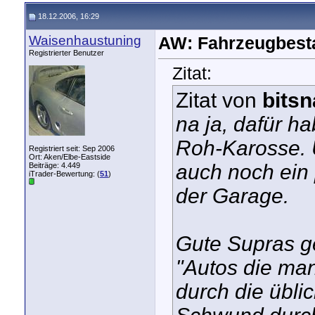
18.12.2006, 16:29
Waisenhaustuning
AW: Fahrzeugbest
Registrierter Benutzer
Zitat:
Zitat von
bits
na ja, dafür h
Roh-Karosse. 
Registriert seit: Sep 2006
Ort: Aken/Elbe-Eastside
auch noch ein 
Beiträge: 4.449
iTrader-Bewertung: (
51
)
der Garage.
Gute Supras g
"Autos die man
durch die übli