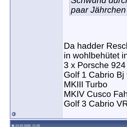
Schwund durch
paar Jährchen
Da hadder Resch
in wohlbehütet 
3 x Porsche 924
Golf 1 Cabrio Bj 
MKIII Turbo
MKIV Cusco Fah
Golf 3 Cabrio 
24.03.2006, 21:05