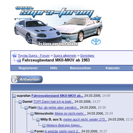
Toyota Supra - Forum
>
Supra allgemein
>
Sonstiges
Fahrzeugbestand MKII-MKIV ab 1983
Registrieren
Hilfe
Benutzerliste
Kalender
suprafan
Fahrzeugbestand MKII-MKIV ab...
24.03.2006,
14:09
Daniel
TOP! Dann hab ich ja bald...
24.03.2006,
14:27
Flatti
Hui, da gehts aber ziemlich...
24.03.2006,
18:39
Nitrousholic
Meine ist nicht mehr...
24.03.2006,
20:24
Willy B. aus S.
meine auch nicht. weder 173...
24.03.2006,
22:2
Weitere Beiträge folgen...
Formi
in wetzlar stehn noch 2...
24.03.2006,
20:27