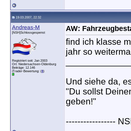
19.03.2007, 22:32
Andreas-M
AW: Fahrzeugbest
[NSH]Schlossgespenst
find ich klasse m
jahr so weiterm
_____________
Registriert seit: Jan 2003
Ort: Niedersachsen-Oldenburg
Beiträge: 12.146
iTrader-Bewertung: (
8
)
Und siehe da, es 
"Du sollst Deine
geben!"
----------------- 