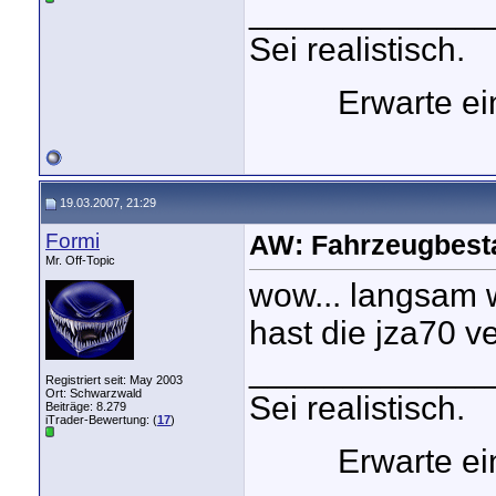
_____________
Sei realistisch.
Erwarte e
19.03.2007, 21:29
Formi
AW: Fahrzeugbest
Mr. Off-Topic
wow... langsam w
hast die jza70 
_____________
Registriert seit: May 2003
Ort: Schwarzwald
Sei realistisch.
Beiträge: 8.279
iTrader-Bewertung: (
17
)
Erwarte e