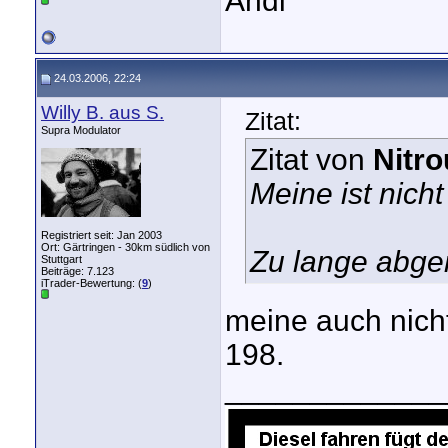
Andi
24.03.2006, 22:24
Willy B. aus S.
Zitat:
Supra Modulator
Zitat von
Nitro
Meine ist nicht
Registriert seit: Jan 2003
Ort: Gärtringen - 30km südlich von
Zu lange abge
Stuttgart
Beiträge: 7.123
iTrader-Bewertung: (
9
)
meine auch nich
198.
_____________