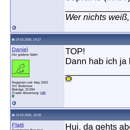
_____________
Wer nichts weiß,
24.03.2006, 14:27
Daniel
TOP!
Der goldene Splint
Dann hab ich ja
_____________
Registriert seit: May 2003
Ort: Bodensee
Beiträge: 20.894
iTrader-Bewertung: (
18
)
24.03.2006, 18:39
Flatti
Hui, da gehts ab