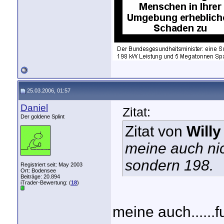
25.03.2006, 01:57
Daniel
Zitat:
Der goldene Splint
Zitat von
Willy
meine auch ni
sondern 198.
Registriert seit: May 2003
Ort: Bodensee
Beiträge: 20.894
iTrader-Bewertung: (
18
)
meine auch......f