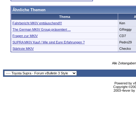
Ähnliche Themen
Thema
A
Fahrbericht MKIV enttäuschend!!!
Ken
The German MKIV Group präsentiert ...
GReggy
Fragen zur MKIV
CD7
SUPRA MKIV Kauf / Wie sind Eure Erfahrungen ?
Pedro29
Stärkste MKIV
Checko
Alle Zeitangaben
Powered by vBu
Copyright ©2000
2003-4ever by B