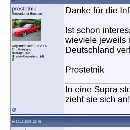
prostetnik
Danke für die Inf
Registrierter Benutzer
Ist schon interes
wieviele jeweils
Registriert seit: Jun 2005
Deutschland ver
Ort: Friesland
Beiträge: 434
iTrader-Bewertung: (
4
)
Prostetnik
_____________
In eine Supra st
zieht sie sich an!
14.11.2006, 20:49