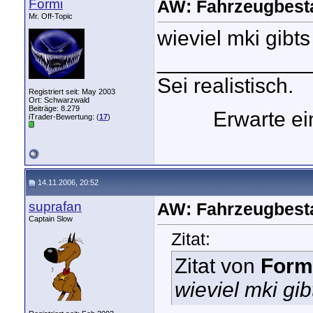
Formi
AW: Fahrzeugbest
Mr. Off-Topic
wieviel mki gibt
_____________
Sei realistisch.
Registriert seit: May 2003
Ort: Schwarzwald
Beiträge: 8.279
Erwarte e
iTrader-Bewertung: (
17
)
14.11.2006, 20:52
suprafan
AW: Fahrzeugbest
Captain Slow
Zitat:
Zitat von
Form
wieviel mki gi