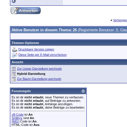
«
Vorherig
Aktive Benutzer in diesem Thema: 26
(Registrierte Benutzer: 0, Gäs
Themen-Optionen
Druckbare Version zeigen
Diese Seite per E-Mail verschicken
Ansicht
Zur Linear-Darstellung wechseln
Hybrid-Darstellung
Zur Baum-Darstellung wechseln
Forumregeln
Es ist dir
nicht erlaubt
, neue Themen zu verfassen.
Es ist dir
nicht erlaubt
, auf Beiträge zu antworten.
Es ist dir
nicht erlaubt
, Anhänge anzufügen.
Es ist dir
nicht erlaubt
, deine Beiträge zu bearbeiten.
vB Code
ist
An
.
Smileys
sind
An
.
[IMG]
Code ist
An
.
HTML-Code ist
Aus
.