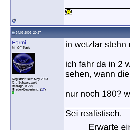
_____________
24.03.2006, 20:27
Formi
in wetzlar stehn 
Mr. Off-Topic
ich fahr da in 2
sehen, wann die
Registriert seit: May 2003
Ort: Schwarzwald
Beiträge: 8.279
iTrader-Bewertung: (
17
)
nur noch 180? 
_____________
Sei realistisch.
Erwarte e