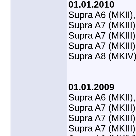
01.01.2010
mikio
AW: Fahrzeugbestand MKII-MKIV...
24.05.2021,
14:49
LexChris
AW: Fahrzeugbestand MKII-MKIV...
25.05.2021,
12:01
Supra A6 (MKII)
dogbony
AW: Fahrzeugbestand MKII-MKIV...
25.05.2021,
12:37
Weitere Beiträge folgen...
Supra A7 (MKIII)
berndMKIII
AW: Fahrzeugbestand MKII-MKIV...
14.04.2014,
19:42
Supra A7 (MKIII)
Supra A7 (MKIII)
Supra A8 (MKIV)
01.01.2009
Supra A6 (MKII)
Supra A7 (MKIII)
Supra A7 (MKIII)
Supra A7 (MKIII)