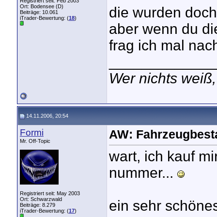
Registriert seit: Feb 2003
Ort: Bodensee (D)
die wurden doch 
Beiträge: 10.061
iTrader-Bewertung: (
18
)
aber wenn du di
frag ich mal na
_____________
Wer nichts weiß,
14.11.2006, 20:54
Formi
AW: Fahrzeugbest
Mr. Off-Topic
wart, ich kauf m
nummer...
Registriert seit: May 2003
Ort: Schwarzwald
ein sehr schönes
Beiträge: 8.279
iTrader-Bewertung: (
17
)